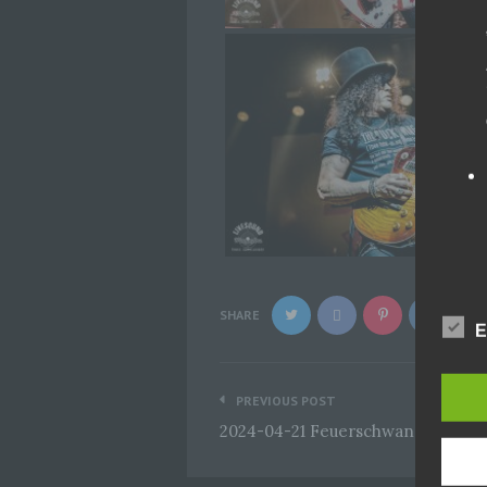
SHARE
E
Beitragsnavigation
PREVIOUS POST
2024-04-21 Feuerschwanz @Backs