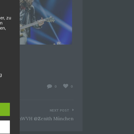
er, zu
en
en,
g
0
0
NEXT POST
hang
5 MammothWVH @Zenith München