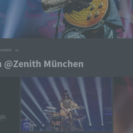
LHUBER
In
sh @Zenith München