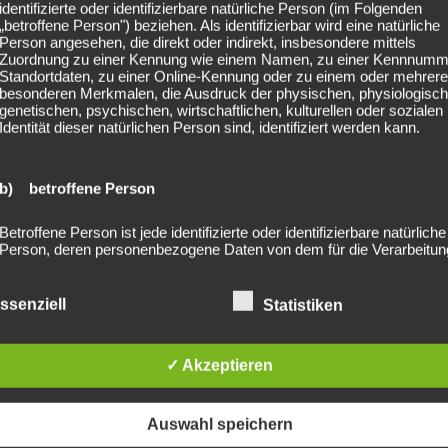
identifizierte oder identifizierbare natürliche Person (im Folgenden
„betroffene Person") beziehen. Als identifizierbar wird eine natürliche
Person angesehen, die direkt oder indirekt, insbesondere mittels
Zuordnung zu einer Kennung wie einem Namen, zu einer Kennnumm
Standortdaten, zu einer Online-Kennung oder zu einem oder mehrer
besonderen Merkmalen, die Ausdruck der physischen, physiologisch
genetischen, psychischen, wirtschaftlichen, kulturellen oder sozialen
Identität dieser natürlichen Person sind, identifiziert werden kann.
b) betroffene Person
Betroffene Person ist jede identifizierte oder identifizierbare natürliche
Person, deren personenbezogene Daten von dem für die Verarbeitun
Verantwortlichen verarbeitet werden.
ssenziell
Statistiken
c) Verarbeitung
✓ Akzeptieren
Verarbeitung ist jeder mit oder ohne Hilfe automatisierter Verfahren
ausgeführte Vorgang oder jede solche Vorgangsreihe im Zusammen
tage München
2024-04-2
mit personenbezogenen Daten wie das Erheben, das Erfassen, die
Organisation, das Ordnen, die Speicherung, die Anpassung oder
Auswahl speichern
Veränderung, das Auslesen, das Abfragen, die Verwendung, die