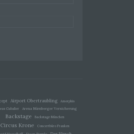
 einer
g
ie
baren
rliche
llein
itung
tel
Airport Obertraubling
cept
Amorphis
sweise
Arena Nürnberger Versicherung
eas Gabalier
recht
Backstage
Backstage München
Circus Krone
Concertbüro Franken
Der Hirsch
Deep Purple
avid Hasselhoff