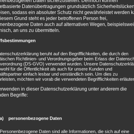
nenbezogenen Daten sicherzustellen. Dennoch können
netbasierte Datenübertragungen grundsätzlich Sicherheitslücke
isen, sodass ein absoluter Schutz nicht gewährleistet werden k
iesem Grund steht es jeder betroffenen Person frei,
nenbezogene Daten auch auf alternativen Wegen, beispielswe
onisch, an uns zu übermitteln.
ffsbestimmungen
tenschutzerklärung beruht auf den Begrifflichkeiten, die durch den
äischen Richtlinien- und Verordnungsgeber beim Erlass der Datensc
verordnung (DS-GVO) verwendet wurden. Unsere Datenschutzerklä
owohl für die Öffentlichkeit als auch für unsere Kunden und
ftspartner einfach lesbar und verständlich sein. Um dies zu
leisten, möchten wir vorab die verwendeten Begrifflichkeiten erläuter
erwenden in dieser Datenschutzerklärung unter anderem die
nden Begriffe:
a) personenbezogene Daten
Personenbezogene Daten sind alle Informationen, die sich auf eine