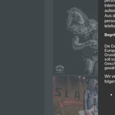
perso
Inter
aufwe
Aus d
perso
telef
Begri
Die Da
Europ
Grund
soll s
Geschä
gewähr
Wir v
folge