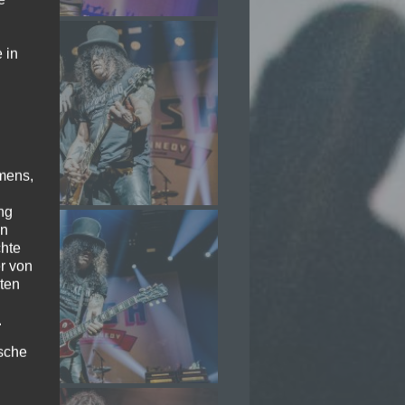
 in
mens,
ng
en
chte
r von
ten
.
ische