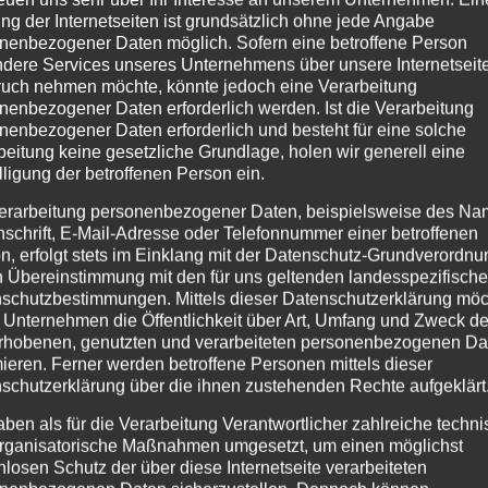
ng der Internetseiten ist grundsätzlich ohne jede Angabe
nenbezogener Daten möglich. Sofern eine betroffene Person
dere Services unseres Unternehmens über unsere Internetseite
uch nehmen möchte, könnte jedoch eine Verarbeitung
nenbezogener Daten erforderlich werden. Ist die Verarbeitung
nenbezogener Daten erforderlich und besteht für eine solche
beitung keine gesetzliche Grundlage, holen wir generell eine
lligung der betroffenen Person ein.
erarbeitung personenbezogener Daten, beispielsweise des Na
nschrift, E-Mail-Adresse oder Telefonnummer einer betroffenen
n, erfolgt stets im Einklang mit der Datenschutz-Grundverordnu
n Übereinstimmung mit den für uns geltenden landesspezifisch
schutzbestimmungen. Mittels dieser Datenschutzerklärung mö
 Unternehmen die Öffentlichkeit über Art, Umfang und Zweck de
rhobenen, genutzten und verarbeiteten personenbezogenen Da
mieren. Ferner werden betroffene Personen mittels dieser
schutzerklärung über die ihnen zustehenden Rechte aufgeklärt
aben als für die Verarbeitung Verantwortlicher zahlreiche techn
rganisatorische Maßnahmen umgesetzt, um einen möglichst
nlosen Schutz der über diese Internetseite verarbeiteten