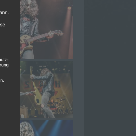
n
ann.
ise
hutz-
rung
n.