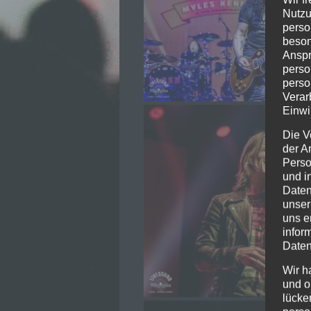
Nutzu
perso
beson
Anspr
perso
perso
Verar
Einwi
Die V
der A
Perso
und i
Daten
unser
uns e
infor
Daten
Wir h
und o
lücke