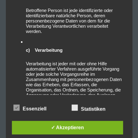
Betroffene Person ist jede identifizierte oder
identifizierbare natürliche Person, deren
personenbezogene Daten von dem für die
Verarbeitung Verantwortlichen verarbeitet
werden.
c) Verarbeitung
Verarbeitung ist jeder mit oder ohne Hilfe
automatisierter Verfahren ausgeführte Vorgang
oder jede solche Vorgangsreihe im
Zusammenhang mit personenbezogenen Daten
wie das Erheben, das Erfassen, die
Organisation, das Ordnen, die Speicherung, die
Anpassung oder Veränderung, das Auslesen,
das Abfragen, die Verwendung, die Offenlegung
durch Übermittlung, Verbreitung oder eine andere
Essenziell
Statistiken
Form der Bereitstellung, den Abgleich oder die
Verknüpfung, die Einschränkung, das Löschen
oder die Vernichtung.
✓ Akzeptieren