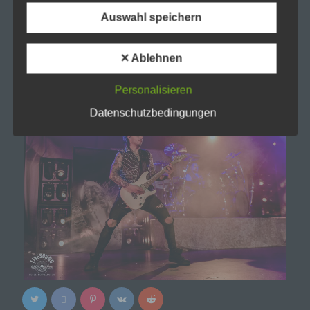
d) Einschränkung der Verarbeitung
Auswahl speichern
Einschränkung der Verarbeitung ist die
Markierung gespeicherter personenbezogener
✕ Ablehnen
Daten mit dem Ziel, ihre künftige Verarbeitung
einzuschränken.
Personalisieren
e) Profiling
Datenschutzbedingungen
Profiling ist jede Art der automatisierten
Verarbeitung personenbezogener Daten, die
darin besteht, dass diese personenbezogenen
Daten verwendet werden, um bestimmte
persönliche Aspekte, die sich auf eine natürliche
Person beziehen, zu bewerten, insbesondere,
um Aspekte bezüglich Arbeitsleistung,
wirtschaftlicher Lage, Gesundheit, persönlicher
Vorlieben, Interessen, Zuverlässigkeit, Verhalten,
Aufenthaltsort oder Ortswechsel dieser
natürlichen Person zu analysieren oder
vorherzusagen.