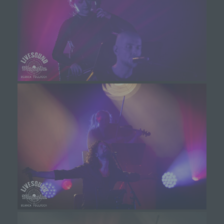
Deaktiviert die betroffene Person die Setzung von
Cookies in dem genutzten Internetbrowser, sind
unter Umständen nicht alle Funktionen unserer
Internetseite vollumfänglich nutzbar.
Erfassung von allgemeinen Daten und
Informationen
Die Internetseite erfasst mit jedem Aufruf der
Internetseite durch eine betroffene Person oder ein
automatisiertes System eine Reihe von allgemeinen
Daten und Informationen. Diese allgemeinen Daten und
Informationen werden in den Logfiles des Servers
gespeichert. Erfasst werden können die (1)
verwendeten Browsertypen und Versionen, (2) das
vom zugreifenden System verwendete
Betriebssystem, (3) die Internetseite, von welcher ein
zugreifendes System auf unsere Internetseite gelangt
(sogenannte Referrer), (4) die Unterwebseiten, welche
über ein zugreifendes System auf unserer Internetseite
angesteuert werden, (5) das Datum und die Uhrzeit
eines Zugriffs auf die Internetseite, (6) eine Internet-
Protokoll-Adresse (IP-Adresse), (7) der Internet-
Service-Provider des zugreifenden Systems und (8)
sonstige ähnliche Daten und Informationen, die der