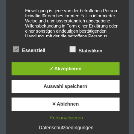
Einwilligung ist jede von der betroffenen Person
freiwillig für den bestimmten Fall in informierter
Weise und unmissverständlich abgegebene
Willensbekundung in Form einer Erklärung oder
einer sonstigen eindeutigen bestätigenden
Handlung, mit der die betroffene Person zu
verstehen gibt, dass sie mit der Verarbeitung der
sie betreffenden personenbezogenen Daten
Essenziell
Statistiken
einverstanden ist.
✓ Akzeptieren
Name und Anschrift des für die Verarbeitung
Verantwortlichen
Auswahl speichern
Verantwortlicher im Sinne der Datenschutz-
Grundverordnung, sonstiger in den Mitgliedstaaten der
Europäischen Union geltenden Datenschutzgesetze
✕ Ablehnen
und anderer Bestimmungen mit
datenschutzrechtlichem Charakter ist die:
Personalisieren
Michaela Mayerr
Datenschutzbedingungen
Hauffstraße 10