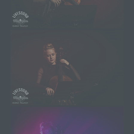
Benutzer unserer Internetseite wiederzuerkennen.
Zweck dieser Wiedererkennung ist es, den
Nutzern die Verwendung unserer Internetseite zu
erleichtern. Der Benutzer einer Internetseite, die
Cookies verwendet, muss beispielsweise nicht bei
jedem Besuch der Internetseite erneut seine
Zugangsdaten eingeben, weil dies von der
Internetseite und dem auf dem Computersystem
des Benutzers abgelegten Cookie übernommen
wird. Ein weiteres Beispiel ist das Cookie eines
Warenkorbes im Online-Shop. Der Online-Shop
merkt sich die Artikel, die ein Kunde in den
virtuellen Warenkorb gelegt hat, über ein Cookie.
Die betroffene Person kann die Setzung von
Cookies durch unsere Internetseite jederzeit
mittels einer entsprechenden Einstellung des
genutzten Internetbrowsers verhindern und damit
der Setzung von Cookies dauerhaft
widersprechen. Ferner können bereits gesetzte
Cookies jederzeit über einen Internetbrowser oder
andere Softwareprogramme gelöscht werden. Dies
ist in allen gängigen Internetbrowsern möglich.