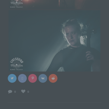
anonymen Daten der Server-Logfiles werden
getrennt von allen durch eine betroffene Person
angegebenen personenbezogenen Daten
gespeichert.
Registrierung auf unserer Internetseite
Die betroffene Person hat die Möglichkeit, sich auf der
Internetseite des für die Verarbeitung Verantwortlichen
unter Angabe von personenbezogenen Daten zu
registrieren. Welche personenbezogenen Daten dabei
an den für die Verarbeitung Verantwortlichen übermittelt
werden, ergibt sich aus der jeweiligen Eingabemaske,
die für die Registrierung verwendet wird. Die von der
betroffenen Person eingegebenen personenbezogenen
Daten werden ausschließlich für die interne
Verwendung bei dem für die Verarbeitung
Verantwortlichen und für eigene Zwecke erhoben und
gespeichert. Der für die Verarbeitung Verantwortliche
kann die Weitergabe an einen oder mehrere
Auftragsverarbeiter, beispielsweise einen
0
0
Paketdienstleister, veranlassen, der die
personenbezogenen Daten ebenfalls ausschließlich für
eine interne Verwendung, die dem für die Verarbeitung
Verantwortlichen zuzurechnen ist, nutzt.