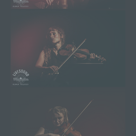
Cookies. Viele Cookies enthalten eine sogenannte
Cookie-ID. Eine Cookie-ID ist eine eindeutige
Kennung des Cookies. Sie besteht aus einer
Zeichenfolge, durch welche Internetseiten und
Server dem konkreten Internetbrowser zugeordnet
werden können, in dem das Cookie gespeichert
wurde. Dies ermöglicht es den besuchten
Internetseiten und Servern, den individuellen
Browser der betroffenen Person von anderen
Internetbrowsern, die andere Cookies enthalten,
zu unterscheiden. Ein bestimmter Internetbrowser
kann über die eindeutige Cookie-ID wiedererkannt
und identifiziert werden.
Durch den Einsatz von Cookies kann den Nutzern
dieser Internetseite nutzerfreundlichere Services
bereitstellen, die ohne die Cookie-Setzung nicht
möglich wären.
Mittels eines Cookies können die Informationen
und Angebote auf unserer Internetseite im Sinne
des Benutzers optimiert werden. Cookies
ermöglichen uns, wie bereits erwähnt, die