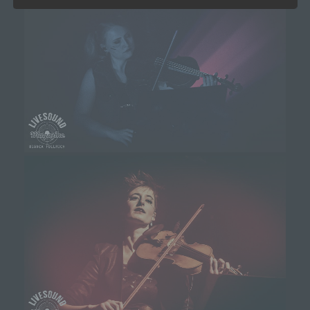
90491 Nürnberg
Deutschland
01777102175
E-Mail: info@livesound-magazine.com
Cookies / SessionStorage / LocalStorage
Die Internetseiten verwenden teilweise so genannte
Cookies, LocalStorage und SessionStorage. Dies dient
dazu, unser Angebot nutzerfreundlicher, effektiver und
sicherer zu machen. Local Storage und
SessionStorage ist eine Technologie, mit welcher ihr
Browser Daten auf Ihrem Computer oder mobilen
Gerät abspeichert. Cookies sind Textdateien, welche
über einen Internetbrowser auf einem Computersystem
abgelegt und gespeichert werden. Sie können die
Verwendung von Cookies, LocalStorage und
SessionStorage durch entsprechende Einstellung in
Ihrem Browser verhindern.
Zahlreiche Internetseiten und Server verwenden