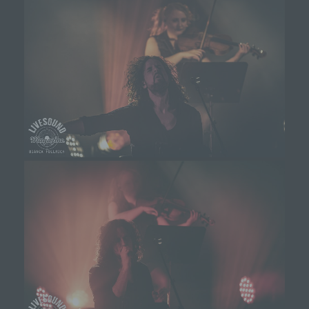
Gefahrenabwehr im Falle von Angriffen auf unsere
informationstechnologischen Systeme dienen.
Bei der Nutzung dieser allgemeinen Daten und
Informationen ziehen wird keine Rückschlüsse auf
die betroffene Person. Diese Informationen werden
vielmehr benötigt, um (1) die Inhalte unserer
Internetseite korrekt auszuliefern, (2) die Inhalte
unserer Internetseite sowie die Werbung für diese
zu optimieren, (3) die dauerhafte
Funktionsfähigkeit unserer
informationstechnologischen Systeme und der
Technik unserer Internetseite zu gewährleisten
sowie (4) um Strafverfolgungsbehörden im Falle
eines Cyberangriffes die zur Strafverfolgung
notwendigen Informationen bereitzustellen. Diese
anonym erhobenen Daten und Informationen
werden durch uns daher einerseits statistisch und
ferner mit dem Ziel ausgewertet, den Datenschutz
und die Datensicherheit in unserem Unternehmen
zu erhöhen, um letztlich ein optimales
Schutzniveau für die von uns verarbeiteten
personenbezogenen Daten sicherzustellen. Die