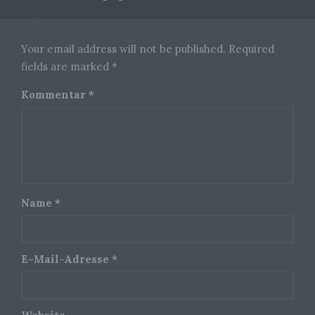
die allein oder gemeinsam mit anderen über die
Zwecke und Mittel der Verarbeitung von
personenbezogenen Daten entscheidet. Sind die
Zwecke und Mittel dieser Verarbeitung durch das
Your email address will not be published. Required
Unionsrecht oder das Recht der Mitgliedstaaten
vorgegeben, so kann der Verantwortliche
fields are marked *
beziehungsweise können die bestimmten
Kriterien seiner Benennung nach dem
Kommentar
*
Unionsrecht oder dem Recht der Mitgliedstaaten
vorgesehen werden.
h) Auftragsverarbeiter
Auftragsverarbeiter ist eine natürliche oder
juristische Person, Behörde, Einrichtung oder
Name
*
andere Stelle, die personenbezogene Daten im
Auftrag des Verantwortlichen verarbeitet.
E-Mail-Adresse
*
i) Empfänger
Empfänger ist eine natürliche oder juristische
Person, Behörde, Einrichtung oder andere Stelle,