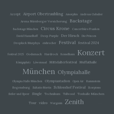
Einwilligung ist jede von der betroffenen Person
freiwillig für den bestimmten Fall in informierter
Weise und unmissverständlich abgegebene
Willensbekundung in Form einer Erklärung oder
Airport Obertraubling
Accept
Amorphis
Andreas Gabalier
einer sonstigen eindeutigen bestätigenden
Backstage
Arena Nürnberger Versicherung
Handlung, mit der die betroffene Person zu
verstehen gibt, dass sie mit der Verarbeitung der
Circus Krone
Backstage München
Concertbüro Franken
sie betreffenden personenbezogenen Daten
einverstanden ist.
Der Hirsch
Deep Purple
David Hasselhoff
Die Prinzen
Festival
festival 2024
Dropkick Murphys
eisbrecher
Konzert
Name und Anschrift des für die Verarbeitung
Godsmack
Hardrock
festival 2025
Kesselhaus
Verantwortlichen
Mittelalterfestival
Muffathalle
Königsplatz
Löwensaal
München
Verantwortlicher im Sinne der Datenschutz-
Olympiahalle
Grundverordnung, sonstiger in den Mitgliedstaaten der
Europäischen Union geltenden Datenschutzgesetze
Olympiastadion
Olympia Halle München
Open Air
Rammstein
und anderer Bestimmungen mit
datenschutzrechtlichem Charakter ist die:
Schlosshof Festival
Regensburg
Saltatio Mortis
Scorpions
Single
Technikum
Tonhalle München
Seiler und Speer
Tollwood
Michaela Mayerr
Zenith
video
Tour
Hauffstraße 10
Wargasm
90491 Nürnberg