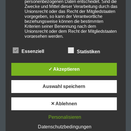
personenbezogenen Daten entscheidet. Sind die
Zwecke und Mittel dieser Verarbeitung durch das
Unionsrecht oder das Recht der Mitgliedstaaten
vorgegeben, so kann der Verantwortliche
beziehungsweise können die bestimmten
Kriterien seiner Benennung nach dem
Unionsrecht oder dem Recht der Mitgliedstaaten
vorgesehen werden.
Essenziell
Statistiken
h) Auftragsverarbeiter
Auftragsverarbeiter ist eine natürliche oder
✓ Akzeptieren
juristische Person, Behörde, Einrichtung oder
andere Stelle, die personenbezogene Daten im
Auftrag des Verantwortlichen verarbeitet.
Auswahl speichern
i) Empfänger
✕ Ablehnen
Empfänger ist eine natürliche oder juristische
Personalisieren
Person, Behörde, Einrichtung oder andere Stelle,
der personenbezogene Daten offengelegt
Datenschutzbedingungen
werden, unabhängig davon, ob es sich bei ihr um