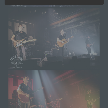
einen Dritten handelt oder nicht. Behörden, die im
Rahmen eines bestimmten
Untersuchungsauftrags nach dem Unionsrecht
oder dem Recht der Mitgliedstaaten
möglicherweise personenbezogene Daten
erhalten, gelten jedoch nicht als Empfänger.
j) Dritter
Dritter ist eine natürliche oder juristische Person,
Behörde, Einrichtung oder andere Stelle außer
der betroffenen Person, dem Verantwortlichen,
dem Auftragsverarbeiter und den Personen, die
unter der unmittelbaren Verantwortung des
Verantwortlichen oder des Auftragsverarbeiters
befugt sind, die personenbezogenen Daten zu
verarbeiten.
k) Einwilligung
Einwilligung ist jede von der betroffenen Person
freiwillig für den bestimmten Fall in informierter