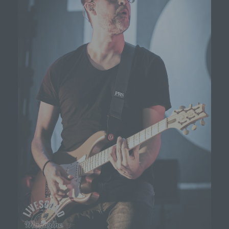
01777102175
E-Mail: info@livesound-magazine.com
Cookies / SessionStorage / LocalStorage
Die Internetseiten verwenden teilweise so genannte
Cookies, LocalStorage und SessionStorage. Dies dient
dazu, unser Angebot nutzerfreundlicher, effektiver und
sicherer zu machen. Local Storage und
SessionStorage ist eine Technologie, mit welcher ihr
Browser Daten auf Ihrem Computer oder mobilen
Gerät abspeichert. Cookies sind Textdateien, welche
über einen Internetbrowser auf einem Computersystem
abgelegt und gespeichert werden. Sie können die
Verwendung von Cookies, LocalStorage und
SessionStorage durch entsprechende Einstellung in
Ihrem Browser verhindern.
Zahlreiche Internetseiten und Server verwenden
Cookies. Viele Cookies enthalten eine sogenannte
Cookie-ID. Eine Cookie-ID ist eine eindeutige
Kennung des Cookies. Sie besteht aus einer
Zeichenfolge, durch welche Internetseiten und