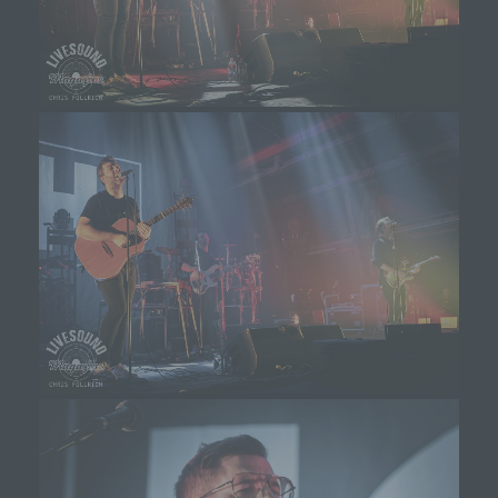
Weise und unmissverständlich abgegebene
Willensbekundung in Form einer Erklärung oder
einer sonstigen eindeutigen bestätigenden
Handlung, mit der die betroffene Person zu
verstehen gibt, dass sie mit der Verarbeitung der
sie betreffenden personenbezogenen Daten
einverstanden ist.
Name und Anschrift des für die Verarbeitung
Verantwortlichen
Verantwortlicher im Sinne der Datenschutz-
Grundverordnung, sonstiger in den Mitgliedstaaten der
Europäischen Union geltenden Datenschutzgesetze
und anderer Bestimmungen mit
datenschutzrechtlichem Charakter ist die:
Michaela Mayerr
Hauffstraße 10
90491 Nürnberg
Deutschland