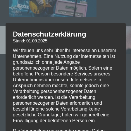
Datenschutzerklärung
Leave a reply
Stand: 01.09.2025
Wir freuen uns sehr über Ihr Interesse an unserem
Unternehmen. Eine Nutzung der Internetseiten ist
grundsätzlich ohne jede Angabe
Your email address will not be published. Required
personenbezogener Daten möglich. Sofern eine
fields are marked *
betroffene Person besondere Services unseres
Unternehmens über unsere Internetseite in
Kommentar
*
Anspruch nehmen möchte, könnte jedoch eine
Verarbeitung personenbezogener Daten
erforderlich werden. Ist die Verarbeitung
personenbezogener Daten erforderlich und
besteht für eine solche Verarbeitung keine
gesetzliche Grundlage, holen wir generell eine
Einwilligung der betroffenen Person ein.
Name
*
Die Verarbeitung personenbezogener Daten,