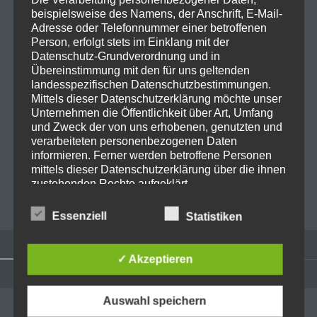
beispielsweise des Namens, der Anschrift, E-Mail-
Adresse oder Telefonnummer einer betroffenen
Person, erfolgt stets im Einklang mit der
E-Mail-Adresse
*
Datenschutz-Grundverordnung und in
Übereinstimmung mit den für uns geltenden
landesspezifischen Datenschutzbestimmungen.
Mittels dieser Datenschutzerklärung möchte unser
Website
Unternehmen die Öffentlichkeit über Art, Umfang
und Zweck der von uns erhobenen, genutzten und
verarbeiteten personenbezogenen Daten
informieren. Ferner werden betroffene Personen
mittels dieser Datenschutzerklärung über die ihnen
zustehenden Rechte aufgeklärt.
Wir haben als für die Verarbeitung Verantwortlicher
Essenziell
Statistiken
zahlreiche technische und organisatorische
Maßnahmen umgesetzt, um einen möglichst
lückenlosen Schutz der über diese Internetseite
✓ Akzeptieren
verarbeiteten personenbezogenen Daten
sicherzustellen. Dennoch können Internetbasierte
Widgets
Datenübertragungen grundsätzlich
Auswahl speichern
ADMINISTRATION
Sicherheitslücken aufweisen, sodass ein absoluter