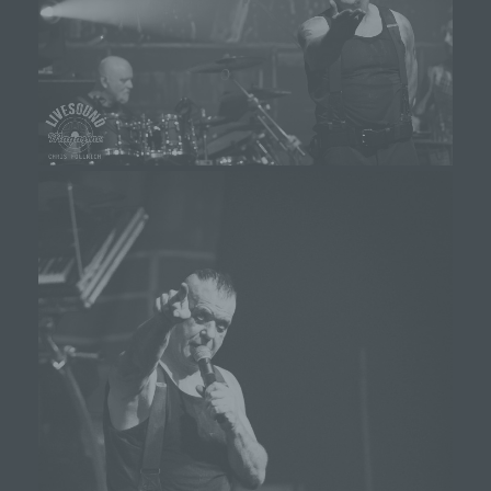
gespeichert.
Registrierung auf unserer Internetseite
Die betroffene Person hat die Möglichkeit, sich auf der
Internetseite des für die Verarbeitung Verantwortlichen
unter Angabe von personenbezogenen Daten zu
registrieren. Welche personenbezogenen Daten dabei
an den für die Verarbeitung Verantwortlichen übermittelt
werden, ergibt sich aus der jeweiligen Eingabemaske,
die für die Registrierung verwendet wird. Die von der
betroffenen Person eingegebenen personenbezogenen
Daten werden ausschließlich für die interne
Verwendung bei dem für die Verarbeitung
Verantwortlichen und für eigene Zwecke erhoben und
gespeichert. Der für die Verarbeitung Verantwortliche
kann die Weitergabe an einen oder mehrere
Auftragsverarbeiter, beispielsweise einen
Paketdienstleister, veranlassen, der die
personenbezogenen Daten ebenfalls ausschließlich für
eine interne Verwendung, die dem für die Verarbeitung
Verantwortlichen zuzurechnen ist, nutzt.
Durch eine Registrierung auf der Internetseite des
für die Verarbeitung Verantwortlichen wird ferner