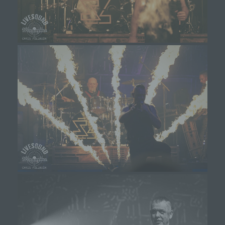
Informationen ziehen wird keine Rückschlüsse auf
die betroffene Person. Diese Informationen werden
vielmehr benötigt, um (1) die Inhalte unserer
Internetseite korrekt auszuliefern, (2) die Inhalte
unserer Internetseite sowie die Werbung für diese
zu optimieren, (3) die dauerhafte
Funktionsfähigkeit unserer
informationstechnologischen Systeme und der
Technik unserer Internetseite zu gewährleisten
sowie (4) um Strafverfolgungsbehörden im Falle
eines Cyberangriffes die zur Strafverfolgung
notwendigen Informationen bereitzustellen. Diese
anonym erhobenen Daten und Informationen
werden durch uns daher einerseits statistisch und
ferner mit dem Ziel ausgewertet, den Datenschutz
und die Datensicherheit in unserem Unternehmen
zu erhöhen, um letztlich ein optimales
Schutzniveau für die von uns verarbeiteten
personenbezogenen Daten sicherzustellen. Die
anonymen Daten der Server-Logfiles werden
getrennt von allen durch eine betroffene Person
angegebenen personenbezogenen Daten