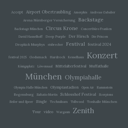
exkulpieren könnte. Es erfolgt keine Weitergabe
dieser erhobenen personenbezogenen Daten an
Airport Obertraubling
Accept
Amorphis
Andreas Gabalier
Dritte, sofern eine solche Weitergabe nicht
Backstage
Arena Nürnberger Versicherung
gesetzlich vorgeschrieben ist oder der
Circus Krone
Rechtsverteidigung des für die Verarbeitung
Backstage München
Concertbüro Franken
Verantwortlichen dient.
Der Hirsch
Deep Purple
David Hasselhoff
Die Prinzen
Festival
Gravatar
festival 2024
Dropkick Murphys
eisbrecher
Konzert
Bei Kommentaren wird auf den Gravatar Service von
Godsmack
Hardrock
festival 2025
Kesselhaus
Auttomatic zurückgegriffen. Gravatar gleicht Ihre
Mittelalterfestival
Muffathalle
Email-Adresse ab und bildet – sofern Sie dort registriert
Königsplatz
Löwensaal
sind – Ihr Avatar-Bild neben dem Kommentar ab.
München
Olympiahalle
Sollten Sie nicht registriert sein, wird kein Bild
angezeigt. Zu beachten ist, dass alle registrierten
WordPress-User automatisch auch bei Gravatar
Olympiastadion
Olympia Halle München
Open Air
Rammstein
registriert sind. Details zu Gravatar:
Schlosshof Festival
Regensburg
Saltatio Mortis
Scorpions
https://de.gravatar.com
Single
Technikum
Tonhalle München
Seiler und Speer
Tollwood
Routinemäßige Löschung und Sperrung von
personenbezogenen Daten
Zenith
video
Tour
Wargasm
Der für die Verarbeitung Verantwortliche verarbeitet und
speichert personenbezogene Daten der betroffenen