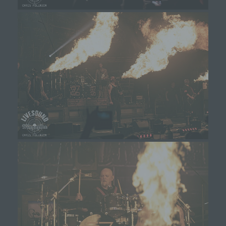
Internetseite vollumfänglich nutzbar.
Erfassung von allgemeinen Daten und
Informationen
Die Internetseite erfasst mit jedem Aufruf der
Internetseite durch eine betroffene Person oder ein
automatisiertes System eine Reihe von allgemeinen
Daten und Informationen. Diese allgemeinen Daten und
Informationen werden in den Logfiles des Servers
gespeichert. Erfasst werden können die (1)
verwendeten Browsertypen und Versionen, (2) das
vom zugreifenden System verwendete
Betriebssystem, (3) die Internetseite, von welcher ein
zugreifendes System auf unsere Internetseite gelangt
(sogenannte Referrer), (4) die Unterwebseiten, welche
über ein zugreifendes System auf unserer Internetseite
angesteuert werden, (5) das Datum und die Uhrzeit
eines Zugriffs auf die Internetseite, (6) eine Internet-
Protokoll-Adresse (IP-Adresse), (7) der Internet-
Service-Provider des zugreifenden Systems und (8)
sonstige ähnliche Daten und Informationen, die der
Gefahrenabwehr im Falle von Angriffen auf unsere
informationstechnologischen Systeme dienen.
Bei der Nutzung dieser allgemeinen Daten und