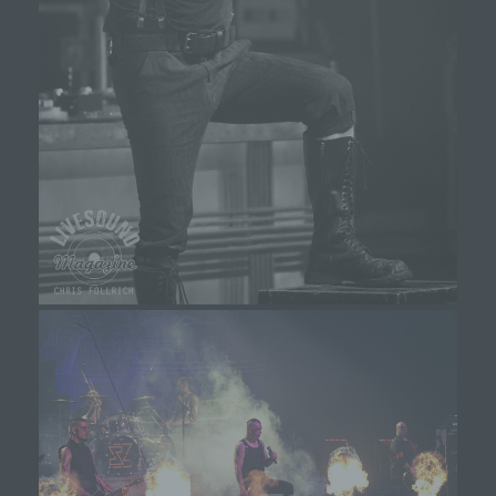
die vom Internet-Service-Provider (ISP) der
betroffenen Person vergebene IP-Adresse, das
Datum sowie die Uhrzeit der Registrierung
gespeichert. Die Speicherung dieser Daten erfolgt
vor dem Hintergrund, dass nur so der Missbrauch
unserer Dienste verhindert werden kann, und
diese Daten im Bedarfsfall ermöglichen,
begangene Straftaten aufzuklären. Insofern ist die
Speicherung dieser Daten zur Absicherung des für
die Verarbeitung Verantwortlichen erforderlich.
Eine Weitergabe dieser Daten an Dritte erfolgt
grundsätzlich nicht, sofern keine gesetzliche
Pflicht zur Weitergabe besteht oder die Weitergabe
der Strafverfolgung dient.
Die Registrierung der betroffenen Person unter
freiwilliger Angabe personenbezogener Daten
dient dem für die Verarbeitung Verantwortlichen
dazu, der betroffenen Person Inhalte oder
Leistungen anzubieten, die aufgrund der Natur der
Sache nur registrierten Benutzern angeboten
werden können. Registrierten Personen steht die
Möglichkeit frei, die bei der Registrierung