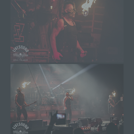
erleichtern. Der Benutzer einer Internetseite, die
Cookies verwendet, muss beispielsweise nicht bei
jedem Besuch der Internetseite erneut seine
Zugangsdaten eingeben, weil dies von der
Internetseite und dem auf dem Computersystem
des Benutzers abgelegten Cookie übernommen
wird. Ein weiteres Beispiel ist das Cookie eines
Warenkorbes im Online-Shop. Der Online-Shop
merkt sich die Artikel, die ein Kunde in den
virtuellen Warenkorb gelegt hat, über ein Cookie.
Die betroffene Person kann die Setzung von
Cookies durch unsere Internetseite jederzeit
mittels einer entsprechenden Einstellung des
genutzten Internetbrowsers verhindern und damit
der Setzung von Cookies dauerhaft
widersprechen. Ferner können bereits gesetzte
Cookies jederzeit über einen Internetbrowser oder
andere Softwareprogramme gelöscht werden. Dies
ist in allen gängigen Internetbrowsern möglich.
Deaktiviert die betroffene Person die Setzung von
Cookies in dem genutzten Internetbrowser, sind
unter Umständen nicht alle Funktionen unserer