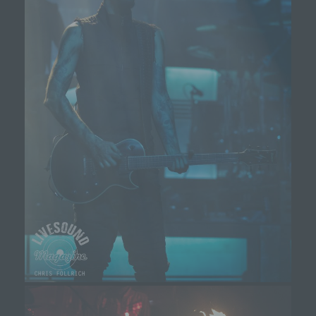
Zeichenfolge, durch welche Internetseiten und
Server dem konkreten Internetbrowser zugeordnet
werden können, in dem das Cookie gespeichert
wurde. Dies ermöglicht es den besuchten
Internetseiten und Servern, den individuellen
Browser der betroffenen Person von anderen
Internetbrowsern, die andere Cookies enthalten,
zu unterscheiden. Ein bestimmter Internetbrowser
kann über die eindeutige Cookie-ID wiedererkannt
und identifiziert werden.
Durch den Einsatz von Cookies kann den Nutzern
dieser Internetseite nutzerfreundlichere Services
bereitstellen, die ohne die Cookie-Setzung nicht
möglich wären.
Mittels eines Cookies können die Informationen
und Angebote auf unserer Internetseite im Sinne
des Benutzers optimiert werden. Cookies
ermöglichen uns, wie bereits erwähnt, die
Benutzer unserer Internetseite wiederzuerkennen.
Zweck dieser Wiedererkennung ist es, den
Nutzern die Verwendung unserer Internetseite zu