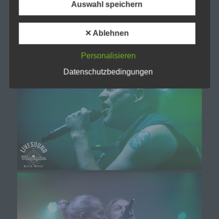
Auswahl speichern
f) Pseudonymisierung
✕ Ablehnen
Pseudonymisierung ist die Verarbeitung
personenbezogener Daten in einer Weise, auf
welche die personenbezogenen Daten ohne
Personalisieren
Hinzuziehung zusätzlicher Informationen nicht
mehr einer spezifischen betroffenen Person
Datenschutzbedingungen
zugeordnet werden können, sofern diese
zusätzlichen Informationen gesondert aufbewahrt
werden und technischen und organisatorischen
Maßnahmen unterliegen, die gewährleisten, dass
die personenbezogenen Daten nicht einer
identifizierten oder identifizierbaren natürlichen
Person zugewiesen werden.
g) Verantwortlicher oder für die
Verarbeitung Verantwortlicher
Verantwortlicher oder für die Verarbeitung
Verantwortlicher ist die natürliche oder juristische
Person, Behörde, Einrichtung oder andere Stelle,
die allein oder gemeinsam mit anderen über die