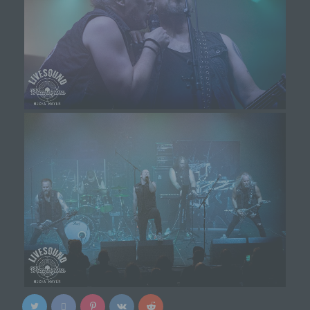
Zwecke und Mittel der Verarbeitung von
personenbezogenen Daten entscheidet. Sind die
Zwecke und Mittel dieser Verarbeitung durch das
Unionsrecht oder das Recht der Mitgliedstaaten
vorgegeben, so kann der Verantwortliche
beziehungsweise können die bestimmten
Kriterien seiner Benennung nach dem
Unionsrecht oder dem Recht der Mitgliedstaaten
vorgesehen werden.
h) Auftragsverarbeiter
Auftragsverarbeiter ist eine natürliche oder
juristische Person, Behörde, Einrichtung oder
andere Stelle, die personenbezogene Daten im
Auftrag des Verantwortlichen verarbeitet.
i) Empfänger
Empfänger ist eine natürliche oder juristische
Person, Behörde, Einrichtung oder andere Stelle,
der personenbezogene Daten offengelegt