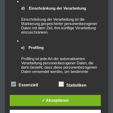
d) Einschränkung der Verarbeitung
Einschränkung der Verarbeitung ist die
Markierung gespeicherter personenbezogener
Daten mit dem Ziel, ihre künftige Verarbeitung
einzuschränken.
e) Profiling
Profiling ist jede Art der automatisierten
Verarbeitung personenbezogener Daten, die
darin besteht, dass diese personenbezogenen
Daten verwendet werden, um bestimmte
persönliche Aspekte, die sich auf eine natürliche
Person beziehen, zu bewerten, insbesondere,
um Aspekte bezüglich Arbeitsleistung,
Essenziell
Statistiken
wirtschaftlicher Lage, Gesundheit, persönlicher
Vorlieben, Interessen, Zuverlässigkeit, Verhalten,
Aufenthaltsort oder Ortswechsel dieser
✓ Akzeptieren
natürlichen Person zu analysieren oder
vorherzusagen.