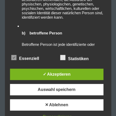
physischen, physiologischen, genetischen,
psychischen, wirtschaftlichen, kulturellen oder
sozialen Identität dieser natürlichen Person sind,
identifiziert werden kann.
b) betroffene Person
Betroffene Person ist jede identifizierte oder
identifizierbare natürliche Person, deren
personenbezogene Daten von dem für die
Verarbeitung Verantwortlichen verarbeitet
Essenziell
Statistiken
werden.
✓ Akzeptieren
c) Verarbeitung
Verarbeitung ist jeder mit oder ohne Hilfe
Auswahl speichern
automatisierter Verfahren ausgeführte Vorgang
oder jede solche Vorgangsreihe im
Zusammenhang mit personenbezogenen Daten
✕ Ablehnen
wie das Erheben, das Erfassen, die
Organisation, das Ordnen, die Speicherung, die
Anpassung oder Veränderung, das Auslesen,