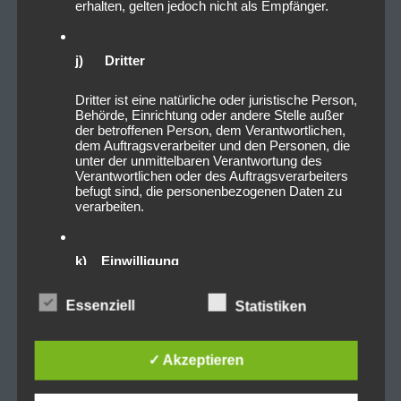
erhalten, gelten jedoch nicht als Empfänger.
j) Dritter
Dritter ist eine natürliche oder juristische Person,
Behörde, Einrichtung oder andere Stelle außer
der betroffenen Person, dem Verantwortlichen,
dem Auftragsverarbeiter und den Personen, die
unter der unmittelbaren Verantwortung des
Verantwortlichen oder des Auftragsverarbeiters
befugt sind, die personenbezogenen Daten zu
verarbeiten.
k) Einwilligung
Einwilligung ist jede von der betroffenen Person
Essenziell
Statistiken
freiwillig für den bestimmten Fall in informierter
Weise und unmissverständlich abgegebene
Willensbekundung in Form einer Erklärung oder
✓ Akzeptieren
einer sonstigen eindeutigen bestätigenden
Handlung, mit der die betroffene Person zu
verstehen gibt, dass sie mit der Verarbeitung der