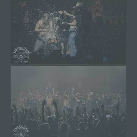
des Benutzers abgelegten Cookie übernommen
wird. Ein weiteres Beispiel ist das Cookie eines
Warenkorbes im Online-Shop. Der Online-Shop
merkt sich die Artikel, die ein Kunde in den
virtuellen Warenkorb gelegt hat, über ein Cookie.
Die betroffene Person kann die Setzung von
Cookies durch unsere Internetseite jederzeit
mittels einer entsprechenden Einstellung des
genutzten Internetbrowsers verhindern und damit
der Setzung von Cookies dauerhaft
widersprechen. Ferner können bereits gesetzte
Cookies jederzeit über einen Internetbrowser oder
andere Softwareprogramme gelöscht werden. Dies
ist in allen gängigen Internetbrowsern möglich.
Deaktiviert die betroffene Person die Setzung von
Cookies in dem genutzten Internetbrowser, sind
unter Umständen nicht alle Funktionen unserer
Internetseite vollumfänglich nutzbar.
Erfassung von allgemeinen Daten und
Informationen