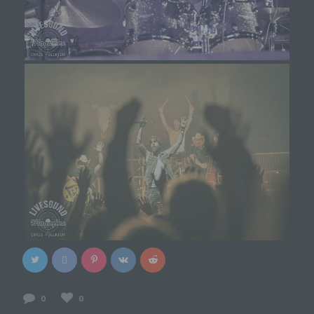
unserer Internetseite sowie die Werbung für diese
zu optimieren, (3) die dauerhafte
Funktionsfähigkeit unserer
informationstechnologischen Systeme und der
Technik unserer Internetseite zu gewährleisten
sowie (4) um Strafverfolgungsbehörden im Falle
eines Cyberangriffes die zur Strafverfolgung
notwendigen Informationen bereitzustellen. Diese
anonym erhobenen Daten und Informationen
werden durch uns daher einerseits statistisch und
ferner mit dem Ziel ausgewertet, den Datenschutz
und die Datensicherheit in unserem Unternehmen
zu erhöhen, um letztlich ein optimales
Schutzniveau für die von uns verarbeiteten
personenbezogenen Daten sicherzustellen. Die
anonymen Daten der Server-Logfiles werden
getrennt von allen durch eine betroffene Person
angegebenen personenbezogenen Daten
gespeichert.
Registrierung auf unserer Internetseite
0
0
Die betroffene Person hat die Möglichkeit, sich auf der