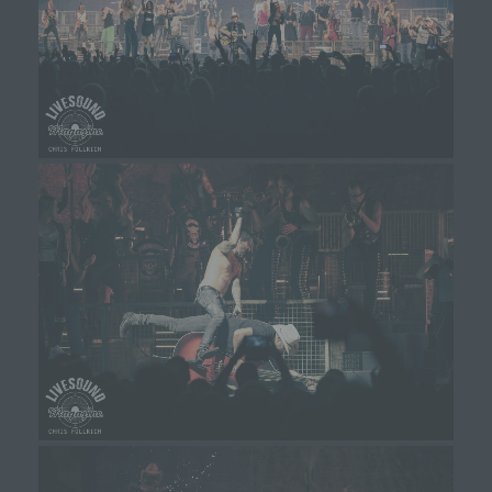
Browser der betroffenen Person von anderen
Internetbrowsern, die andere Cookies enthalten,
zu unterscheiden. Ein bestimmter Internetbrowser
kann über die eindeutige Cookie-ID wiedererkannt
und identifiziert werden.
Durch den Einsatz von Cookies kann den Nutzern
dieser Internetseite nutzerfreundlichere Services
bereitstellen, die ohne die Cookie-Setzung nicht
möglich wären.
Mittels eines Cookies können die Informationen
und Angebote auf unserer Internetseite im Sinne
des Benutzers optimiert werden. Cookies
ermöglichen uns, wie bereits erwähnt, die
Benutzer unserer Internetseite wiederzuerkennen.
Zweck dieser Wiedererkennung ist es, den
Nutzern die Verwendung unserer Internetseite zu
erleichtern. Der Benutzer einer Internetseite, die
Cookies verwendet, muss beispielsweise nicht bei
jedem Besuch der Internetseite erneut seine
Zugangsdaten eingeben, weil dies von der
Internetseite und dem auf dem Computersystem