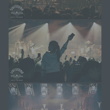
Cookies / SessionStorage / LocalStorage
Die Internetseiten verwenden teilweise so genannte
Cookies, LocalStorage und SessionStorage. Dies dient
dazu, unser Angebot nutzerfreundlicher, effektiver und
sicherer zu machen. Local Storage und
SessionStorage ist eine Technologie, mit welcher ihr
Browser Daten auf Ihrem Computer oder mobilen
Gerät abspeichert. Cookies sind Textdateien, welche
über einen Internetbrowser auf einem Computersystem
abgelegt und gespeichert werden. Sie können die
Verwendung von Cookies, LocalStorage und
SessionStorage durch entsprechende Einstellung in
Ihrem Browser verhindern.
Zahlreiche Internetseiten und Server verwenden
Cookies. Viele Cookies enthalten eine sogenannte
Cookie-ID. Eine Cookie-ID ist eine eindeutige
Kennung des Cookies. Sie besteht aus einer
Zeichenfolge, durch welche Internetseiten und
Server dem konkreten Internetbrowser zugeordnet
werden können, in dem das Cookie gespeichert
wurde. Dies ermöglicht es den besuchten
Internetseiten und Servern, den individuellen