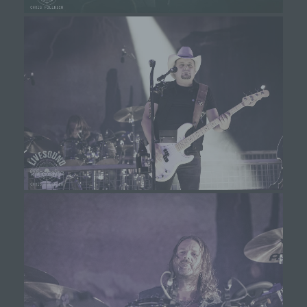
Die Internetseite erfasst mit jedem Aufruf der
Internetseite durch eine betroffene Person oder ein
automatisiertes System eine Reihe von allgemeinen
Daten und Informationen. Diese allgemeinen Daten und
Informationen werden in den Logfiles des Servers
gespeichert. Erfasst werden können die (1)
verwendeten Browsertypen und Versionen, (2) das
vom zugreifenden System verwendete
Betriebssystem, (3) die Internetseite, von welcher ein
zugreifendes System auf unsere Internetseite gelangt
(sogenannte Referrer), (4) die Unterwebseiten, welche
über ein zugreifendes System auf unserer Internetseite
angesteuert werden, (5) das Datum und die Uhrzeit
eines Zugriffs auf die Internetseite, (6) eine Internet-
Protokoll-Adresse (IP-Adresse), (7) der Internet-
Service-Provider des zugreifenden Systems und (8)
sonstige ähnliche Daten und Informationen, die der
Gefahrenabwehr im Falle von Angriffen auf unsere
informationstechnologischen Systeme dienen.
Bei der Nutzung dieser allgemeinen Daten und
Informationen ziehen wird keine Rückschlüsse auf
die betroffene Person. Diese Informationen werden
vielmehr benötigt, um (1) die Inhalte unserer
Internetseite korrekt auszuliefern, (2) die Inhalte