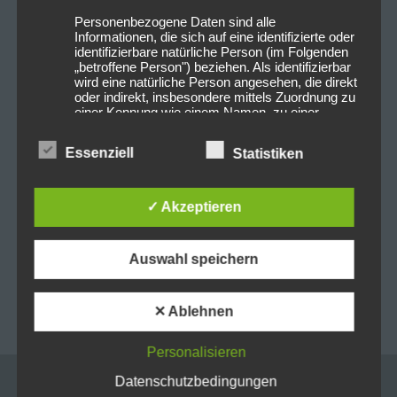
Personenbezogene Daten sind alle
Informationen, die sich auf eine identifizierte oder
identifizierbare natürliche Person (im Folgenden
„betroffene Person") beziehen. Als identifizierbar
wird eine natürliche Person angesehen, die direkt
oder indirekt, insbesondere mittels Zuordnung zu
einer Kennung wie einem Namen, zu einer
Kennnummer, zu Standortdaten, zu einer Online-
Kennung oder zu einem oder mehreren
Essenziell
Statistiken
besonderen Merkmalen, die Ausdruck der
physischen, physiologischen, genetischen,
0
0
psychischen, wirtschaftlichen, kulturellen oder
sozialen Identität dieser natürlichen Person sind,
✓ Akzeptieren
identifiziert werden kann.
Beitragsnavigation
PREVIOUS POST
NEXT POST
Auswahl speichern
b) betroffene Person
2023-09-24 Six Finger
2023-09-24 God’s Gift
Jack @Der Hirsch
@Donau-Arena
Betroffene Person ist jede identifizierte oder
✕ Ablehnen
Nürnberg
Regensburg
identifizierbare natürliche Person, deren
personenbezogene Daten von dem für die
Personalisieren
Verarbeitung Verantwortlichen verarbeitet
werden.
Datenschutzbedingungen