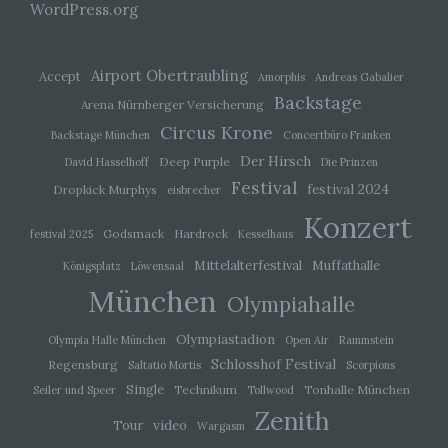
zugeordnet werden können, sofern diese
WordPress.org
zusätzlichen Informationen gesondert aufbewahrt
werden und technischen und organisatorischen
Maßnahmen unterliegen, die gewährleisten, dass
die personenbezogenen Daten nicht einer
Airport Obertraubling
Accept
Amorphis
Andreas Gabalier
identifizierten oder identifizierbaren natürlichen
Backstage
Arena Nürnberger Versicherung
Person zugewiesen werden.
Circus Krone
Backstage München
Concertbüro Franken
Der Hirsch
Deep Purple
David Hasselhoff
Die Prinzen
g) Verantwortlicher oder für die
Verarbeitung Verantwortlicher
Festival
festival 2024
Dropkick Murphys
eisbrecher
Konzert
Verantwortlicher oder für die Verarbeitung
Godsmack
Hardrock
festival 2025
Kesselhaus
Verantwortlicher ist die natürliche oder juristische
Person, Behörde, Einrichtung oder andere Stelle,
Mittelalterfestival
Muffathalle
Königsplatz
Löwensaal
die allein oder gemeinsam mit anderen über die
München
Zwecke und Mittel der Verarbeitung von
Olympiahalle
personenbezogenen Daten entscheidet. Sind die
Zwecke und Mittel dieser Verarbeitung durch das
Olympiastadion
Olympia Halle München
Open Air
Rammstein
Unionsrecht oder das Recht der Mitgliedstaaten
Schlosshof Festival
vorgegeben, so kann der Verantwortliche
Regensburg
Saltatio Mortis
Scorpions
beziehungsweise können die bestimmten
Single
Technikum
Tonhalle München
Seiler und Speer
Tollwood
Kriterien seiner Benennung nach dem
Zenith
Unionsrecht oder dem Recht der Mitgliedstaaten
video
Tour
Wargasm
vorgesehen werden.