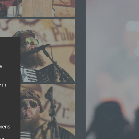
e
 in
mens,