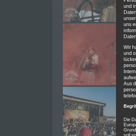
Perso
und i
Daten
unser
uns e
infor
Daten
Wir h
und o
lücke
perso
Inter
aufwe
Aus d
perso
telef
Begri
Die Da
Europ
Grund
soll s