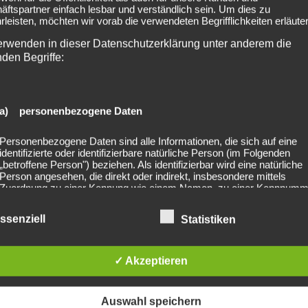
ftspartner einfach lesbar und verständlich sein. Um dies zu
leisten, möchten wir vorab die verwendeten Begrifflichkeiten erläuter
erwenden in dieser Datenschutzerklärung unter anderem die
nden Begriffe:
a) personenbezogene Daten
z Festival Abenberg
2023-06-24 Koen
Personenbezogene Daten sind alle Informationen, die sich auf eine
identifizierte oder identifizierbare natürliche Person (im Folgenden
„betroffene Person") beziehen. Als identifizierbar wird eine natürliche
Person angesehen, die direkt oder indirekt, insbesondere mittels
Zuordnung zu einer Kennung wie einem Namen, zu einer Kennnumm
Standortdaten, zu einer Online-Kennung oder zu einem oder mehrer
besonderen Merkmalen, die Ausdruck der physischen, physiologisch
ssenziell
Statistiken
genetischen, psychischen, wirtschaftlichen, kulturellen oder sozialen
Identität dieser natürlichen Person sind, identifiziert werden kann.
lished. Required fields are marked *
✓ Akzeptieren
b) betroffene Person
Auswahl speichern
Betroffene Person ist jede identifizierte oder identifizierbare natürliche