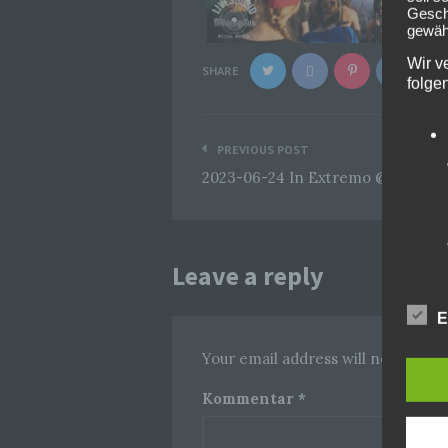
Geschä
gewähr
Wir v
SHARE
folge
Beitragsnavigation
PREVIOUS POST
2023-06-24 In Extremo @Feuertan
Leave a reply
E
Your email address will not be pub
Kommentar
*