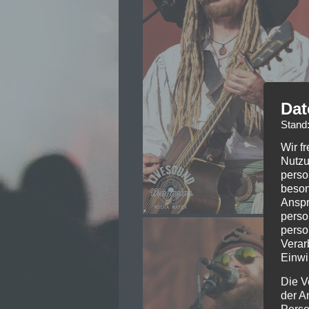
Dat
Stand
Wir f
Nutzu
perso
beson
Anspr
perso
perso
Verar
Einwi
Die V
der A