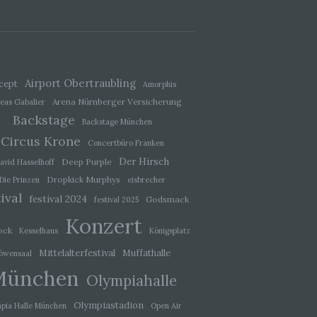
ener
wendet
che
Airport Obertraubling
cept
Amorphis
eben,
el
Arena Nürnberger Versicherung
eas Gabalier
Backstage
Backstage München
Circus Krone
Concertbüro Franken
Der Hirsch
Deep Purple
avid Hasselhoff
Dropkick Murphys
Die Prinzen
eisbrecher
 einer
ival
g
festival 2024
Godsmack
festival 2025
Konzert
ock
Kesselhaus
Königsplatz
ie
Mittelalterfestival
Muffathalle
öwensaal
baren
München
Olympiahalle
Olympiastadion
pia Halle München
Open Air