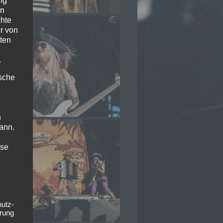
ng
en
chte
r von
ten
.
ische
n
ann.
ise
hutz-
rung