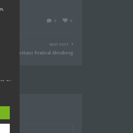
n.
0
0
NEXT POST
ix @ Feuertanz Festival Abenberg
er, zu
en
en,