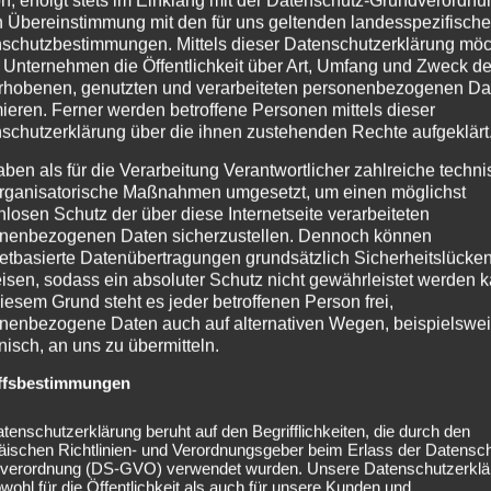
n, erfolgt stets im Einklang mit der Datenschutz-Grundverordnu
n Übereinstimmung mit den für uns geltenden landesspezifisch
schutzbestimmungen. Mittels dieser Datenschutzerklärung mö
 Unternehmen die Öffentlichkeit über Art, Umfang und Zweck de
rhobenen, genutzten und verarbeiteten personenbezogenen Da
mieren. Ferner werden betroffene Personen mittels dieser
schutzerklärung über die ihnen zustehenden Rechte aufgeklärt
aben als für die Verarbeitung Verantwortlicher zahlreiche techn
rganisatorische Maßnahmen umgesetzt, um einen möglichst
nlosen Schutz der über diese Internetseite verarbeiteten
nenbezogenen Daten sicherzustellen. Dennoch können
netbasierte Datenübertragungen grundsätzlich Sicherheitslücke
isen, sodass ein absoluter Schutz nicht gewährleistet werden k
iesem Grund steht es jeder betroffenen Person frei,
nenbezogene Daten auch auf alternativen Wegen, beispielswe
onisch, an uns zu übermitteln.
ffsbestimmungen
tenschutzerklärung beruht auf den Begrifflichkeiten, die durch den
äischen Richtlinien- und Verordnungsgeber beim Erlass der Datensc
verordnung (DS-GVO) verwendet wurden. Unsere Datenschutzerklä
owohl für die Öffentlichkeit als auch für unsere Kunden und