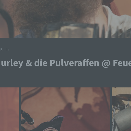
ER
In
urley & die Pulveraffen @ Feue