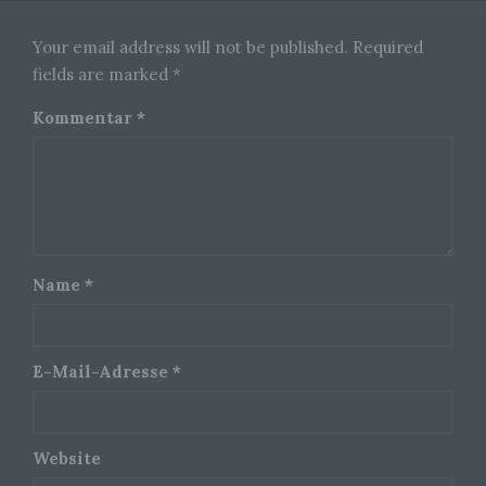
j) Dritter
Your email address will not be published. Required
fields are marked *
Dritter ist eine natürliche oder juristische Person,
Behörde, Einrichtung oder andere Stelle außer
Kommentar
*
der betroffenen Person, dem Verantwortlichen,
dem Auftragsverarbeiter und den Personen, die
unter der unmittelbaren Verantwortung des
Verantwortlichen oder des Auftragsverarbeiters
befugt sind, die personenbezogenen Daten zu
verarbeiten.
Name
*
k) Einwilligung
Einwilligung ist jede von der betroffenen Person
freiwillig für den bestimmten Fall in informierter
Weise und unmissverständlich abgegebene
E-Mail-Adresse
*
Willensbekundung in Form einer Erklärung oder
einer sonstigen eindeutigen bestätigenden
Handlung, mit der die betroffene Person zu
verstehen gibt, dass sie mit der Verarbeitung der
Website
sie betreffenden personenbezogenen Daten
einverstanden ist.