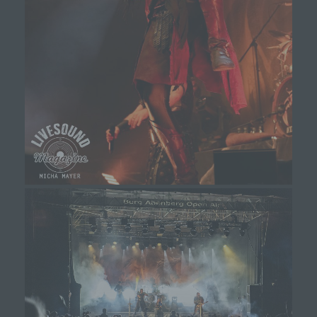
mehr einer spezifischen betroffenen Person
zugeordnet werden können, sofern diese
zusätzlichen Informationen gesondert aufbewahrt
werden und technischen und organisatorischen
Maßnahmen unterliegen, die gewährleisten, dass
die personenbezogenen Daten nicht einer
identifizierten oder identifizierbaren natürlichen
Person zugewiesen werden.
g) Verantwortlicher oder für die
Verarbeitung Verantwortlicher
Verantwortlicher oder für die Verarbeitung
Verantwortlicher ist die natürliche oder juristische
Person, Behörde, Einrichtung oder andere Stelle,
die allein oder gemeinsam mit anderen über die
Zwecke und Mittel der Verarbeitung von
personenbezogenen Daten entscheidet. Sind die
Zwecke und Mittel dieser Verarbeitung durch das
Unionsrecht oder das Recht der Mitgliedstaaten
vorgegeben, so kann der Verantwortliche
beziehungsweise können die bestimmten
Kriterien seiner Benennung nach dem
Unionsrecht oder dem Recht der Mitgliedstaaten