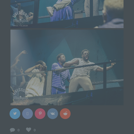
zugreifendes System auf unsere Internetseite gelangt
(sogenannte Referrer), (4) die Unterwebseiten, welche
über ein zugreifendes System auf unserer Internetseite
angesteuert werden, (5) das Datum und die Uhrzeit
eines Zugriffs auf die Internetseite, (6) eine Internet-
Protokoll-Adresse (IP-Adresse), (7) der Internet-
Service-Provider des zugreifenden Systems und (8)
sonstige ähnliche Daten und Informationen, die der
Gefahrenabwehr im Falle von Angriffen auf unsere
informationstechnologischen Systeme dienen.
Bei der Nutzung dieser allgemeinen Daten und
Informationen ziehen wird keine Rückschlüsse auf
die betroffene Person. Diese Informationen werden
vielmehr benötigt, um (1) die Inhalte unserer
Internetseite korrekt auszuliefern, (2) die Inhalte
unserer Internetseite sowie die Werbung für diese
zu optimieren, (3) die dauerhafte
Funktionsfähigkeit unserer
informationstechnologischen Systeme und der
Technik unserer Internetseite zu gewährleisten
sowie (4) um Strafverfolgungsbehörden im Falle
eines Cyberangriffes die zur Strafverfolgung
0
0
notwendigen Informationen bereitzustellen. Diese