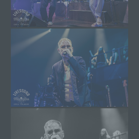
Verantwortlicher im Sinne der Datenschutz-
Grundverordnung, sonstiger in den Mitgliedstaaten der
Europäischen Union geltenden Datenschutzgesetze
und anderer Bestimmungen mit
datenschutzrechtlichem Charakter ist die:
Michaela Mayerr
Hauffstraße 10
90491 Nürnberg
Deutschland
01777102175
E-Mail: info@livesound-magazine.com
Cookies / SessionStorage / LocalStorage
Die Internetseiten verwenden teilweise so genannte
Cookies, LocalStorage und SessionStorage. Dies dient
dazu, unser Angebot nutzerfreundlicher, effektiver und
sicherer zu machen. Local Storage und
SessionStorage ist eine Technologie, mit welcher ihr
Browser Daten auf Ihrem Computer oder mobilen