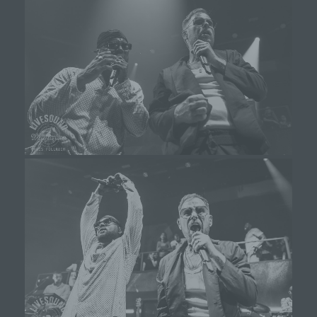
bereitstellen, die ohne die Cookie-Setzung nicht
möglich wären.
Mittels eines Cookies können die Informationen
und Angebote auf unserer Internetseite im Sinne
des Benutzers optimiert werden. Cookies
ermöglichen uns, wie bereits erwähnt, die
Benutzer unserer Internetseite wiederzuerkennen.
Zweck dieser Wiedererkennung ist es, den
Nutzern die Verwendung unserer Internetseite zu
erleichtern. Der Benutzer einer Internetseite, die
Cookies verwendet, muss beispielsweise nicht bei
jedem Besuch der Internetseite erneut seine
Zugangsdaten eingeben, weil dies von der
Internetseite und dem auf dem Computersystem
des Benutzers abgelegten Cookie übernommen
wird. Ein weiteres Beispiel ist das Cookie eines
Warenkorbes im Online-Shop. Der Online-Shop
merkt sich die Artikel, die ein Kunde in den
virtuellen Warenkorb gelegt hat, über ein Cookie.
Die betroffene Person kann die Setzung von
Cookies durch unsere Internetseite jederzeit