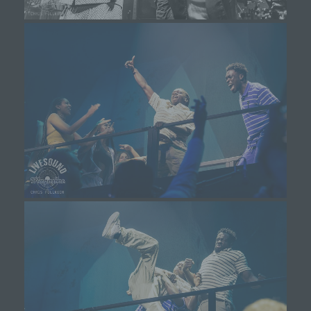
mittels einer entsprechenden Einstellung des
genutzten Internetbrowsers verhindern und damit
der Setzung von Cookies dauerhaft
widersprechen. Ferner können bereits gesetzte
Cookies jederzeit über einen Internetbrowser oder
andere Softwareprogramme gelöscht werden. Dies
ist in allen gängigen Internetbrowsern möglich.
Deaktiviert die betroffene Person die Setzung von
Cookies in dem genutzten Internetbrowser, sind
unter Umständen nicht alle Funktionen unserer
Internetseite vollumfänglich nutzbar.
Erfassung von allgemeinen Daten und
Informationen
Die Internetseite erfasst mit jedem Aufruf der
Internetseite durch eine betroffene Person oder ein
automatisiertes System eine Reihe von allgemeinen
Daten und Informationen. Diese allgemeinen Daten und
Informationen werden in den Logfiles des Servers
gespeichert. Erfasst werden können die (1)
verwendeten Browsertypen und Versionen, (2) das
vom zugreifenden System verwendete
Betriebssystem, (3) die Internetseite, von welcher ein