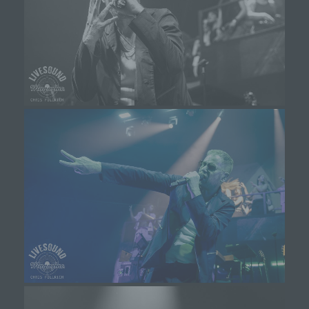
Gerät abspeichert. Cookies sind Textdateien, welche
über einen Internetbrowser auf einem Computersystem
abgelegt und gespeichert werden. Sie können die
Verwendung von Cookies, LocalStorage und
SessionStorage durch entsprechende Einstellung in
Ihrem Browser verhindern.
Zahlreiche Internetseiten und Server verwenden
Cookies. Viele Cookies enthalten eine sogenannte
Cookie-ID. Eine Cookie-ID ist eine eindeutige
Kennung des Cookies. Sie besteht aus einer
Zeichenfolge, durch welche Internetseiten und
Server dem konkreten Internetbrowser zugeordnet
werden können, in dem das Cookie gespeichert
wurde. Dies ermöglicht es den besuchten
Internetseiten und Servern, den individuellen
Browser der betroffenen Person von anderen
Internetbrowsern, die andere Cookies enthalten,
zu unterscheiden. Ein bestimmter Internetbrowser
kann über die eindeutige Cookie-ID wiedererkannt
und identifiziert werden.
Durch den Einsatz von Cookies kann den Nutzern
dieser Internetseite nutzerfreundlichere Services