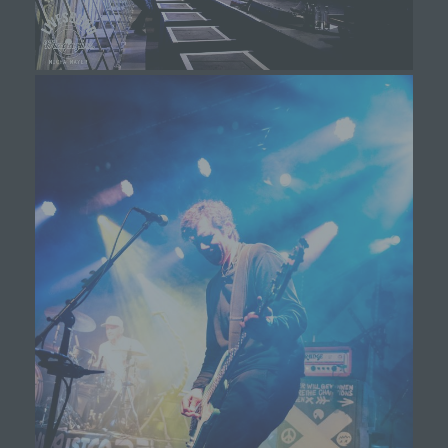
k) Einwilligung
Einwilligung ist jede von der betroffenen Person
freiwillig für den bestimmten Fall in informierter
Weise und unmissverständlich abgegebene
Willensbekundung in Form einer Erklärung oder
einer sonstigen eindeutigen bestätigenden
Handlung, mit der die betroffene Person zu
verstehen gibt, dass sie mit der Verarbeitung der
sie betreffenden personenbezogenen Daten
einverstanden ist.
Name und Anschrift des für die Verarbeitung
Verantwortlichen
Verantwortlicher im Sinne der Datenschutz-
Grundverordnung, sonstiger in den Mitgliedstaaten der
Europäischen Union geltenden Datenschutzgesetze
und anderer Bestimmungen mit
datenschutzrechtlichem Charakter ist die: