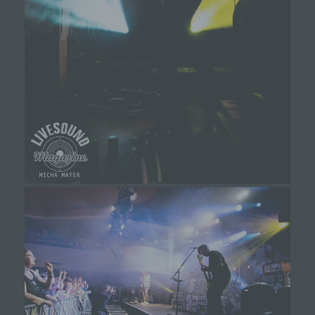
i) Empfänger
Empfänger ist eine natürliche oder juristische
Person, Behörde, Einrichtung oder andere Stelle,
der personenbezogene Daten offengelegt
werden, unabhängig davon, ob es sich bei ihr um
einen Dritten handelt oder nicht. Behörden, die im
Rahmen eines bestimmten
Untersuchungsauftrags nach dem Unionsrecht
oder dem Recht der Mitgliedstaaten
möglicherweise personenbezogene Daten
erhalten, gelten jedoch nicht als Empfänger.
j) Dritter
Dritter ist eine natürliche oder juristische Person,
Behörde, Einrichtung oder andere Stelle außer
der betroffenen Person, dem Verantwortlichen,
dem Auftragsverarbeiter und den Personen, die
unter der unmittelbaren Verantwortung des
Verantwortlichen oder des Auftragsverarbeiters
befugt sind, die personenbezogenen Daten zu
verarbeiten.