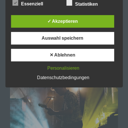
Essenziell
Statistiken
Verantwortlicher oder für die Verarbeitung
Verantwortlicher ist die natürliche oder juristische
Person, Behörde, Einrichtung oder andere Stelle,
✓ Akzeptieren
die allein oder gemeinsam mit anderen über die
Zwecke und Mittel der Verarbeitung von
personenbezogenen Daten entscheidet. Sind die
Auswahl speichern
Zwecke und Mittel dieser Verarbeitung durch das
Unionsrecht oder das Recht der Mitgliedstaaten
vorgegeben, so kann der Verantwortliche
beziehungsweise können die bestimmten
✕ Ablehnen
Kriterien seiner Benennung nach dem
Unionsrecht oder dem Recht der Mitgliedstaaten
Personalisieren
vorgesehen werden.
Datenschutzbedingungen
h) Auftragsverarbeiter
Auftragsverarbeiter ist eine natürliche oder
juristische Person, Behörde, Einrichtung oder
andere Stelle, die personenbezogene Daten im
Auftrag des Verantwortlichen verarbeitet.