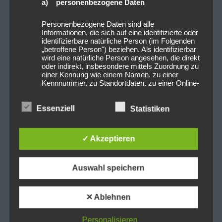
a) personenbezogene Daten
Personenbezogene Daten sind alle
Informationen, die sich auf eine identifizierte oder
identifizierbare natürliche Person (im Folgenden
„betroffene Person") beziehen. Als identifizierbar
wird eine natürliche Person angesehen, die direkt
oder indirekt, insbesondere mittels Zuordnung zu
einer Kennung wie einem Namen, zu einer
Kennnummer, zu Standortdaten, zu einer Online-
Kennung oder zu einem oder mehreren
besonderen Merkmalen, die Ausdruck der
Essenziell
physischen, physiologischen, genetischen,
Statistiken
psychischen, wirtschaftlichen, kulturellen oder
sozialen Identität dieser natürlichen Person sind,
identifiziert werden kann.
✓ Akzeptieren
0
0
b) betroffene Person
Auswahl speichern
Beitragsnavigation
Betroffene Person ist jede identifizierte oder
PREVIOUS POST
NEXT POST
identifizierbare natürliche Person, deren
✕ Ablehnen
2023-04-24 Polymoon
2023-04-24 Kadavar
personenbezogene Daten von dem für die
Verarbeitung Verantwortlichen verarbeitet
@Backstage München
@Backstage München
werden.
Personalisieren