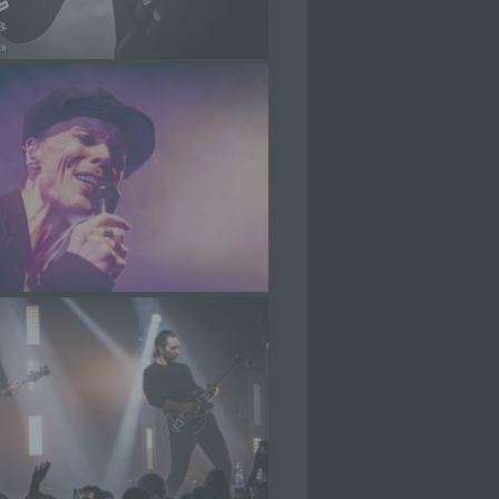
che
eben,
el
 einer
g
ie
baren
rliche
llein
itung