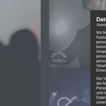
Dat
Stand
Wir f
Nutzu
perso
beson
Anspr
perso
perso
Verar
Einwi
Die V
der A
Perso
und i
Daten
unser