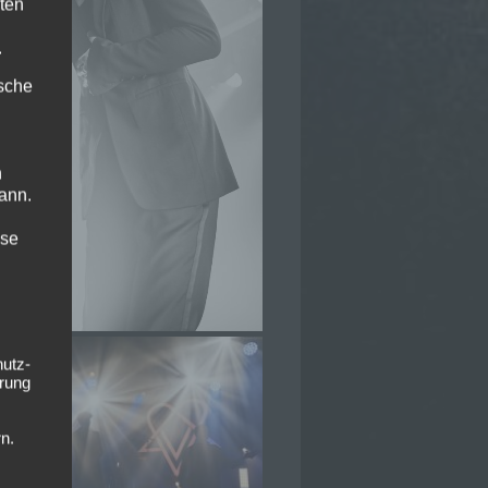
ten
.
ische
n
ann.
ise
hutz-
rung
n.