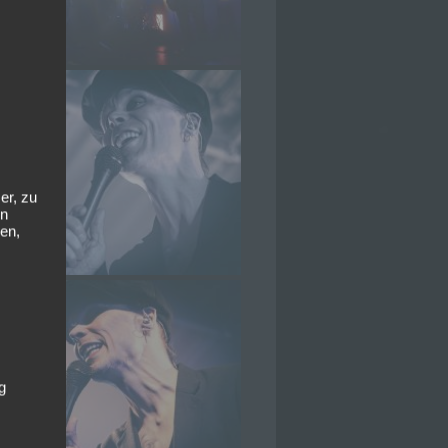
er, zu
en
en,
g