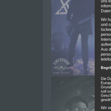
uns e
infor
Daten
Wir h
und o
lücke
perso
Inter
aufwe
Aus d
perso
telef
Begri
Die Da
Europ
Grund
soll s
Geschä
gewähr
Wir v