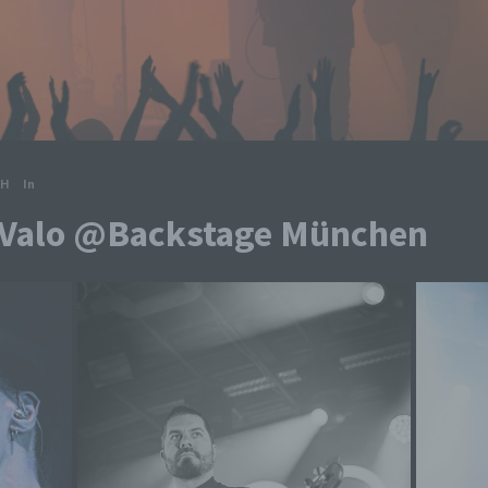
CH
In
e Valo @Backstage München