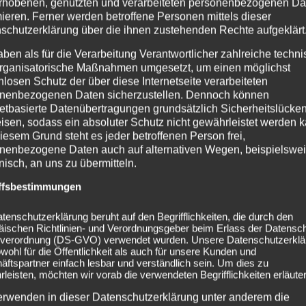
rhobenen, genutzten und verarbeiteten personenbezogenen Da
mieren. Ferner werden betroffene Personen mittels dieser
schutzerklärung über die ihnen zustehenden Rechte aufgeklärt
aben als für die Verarbeitung Verantwortlicher zahlreiche techn
rganisatorische Maßnahmen umgesetzt, um einen möglichst
nlosen Schutz der über diese Internetseite verarbeiteten
nenbezogenen Daten sicherzustellen. Dennoch können
netbasierte Datenübertragungen grundsätzlich Sicherheitslücke
isen, sodass ein absoluter Schutz nicht gewährleistet werden k
iesem Grund steht es jeder betroffenen Person frei,
nenbezogene Daten auch auf alternativen Wegen, beispielswe
onisch, an uns zu übermitteln.
ffsbestimmungen
tenschutzerklärung beruht auf den Begrifflichkeiten, die durch den
äischen Richtlinien- und Verordnungsgeber beim Erlass der Datensc
verordnung (DS-GVO) verwendet wurden. Unsere Datenschutzerklä
owohl für die Öffentlichkeit als auch für unsere Kunden und
ftspartner einfach lesbar und verständlich sein. Um dies zu
leisten, möchten wir vorab die verwendeten Begrifflichkeiten erläuter
erwenden in dieser Datenschutzerklärung unter anderem die