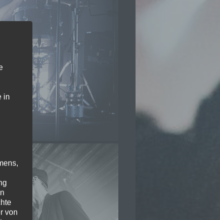
e
 in
mens,
ng
en
chte
r von