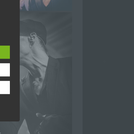
hang
der
, das
ener
wendet