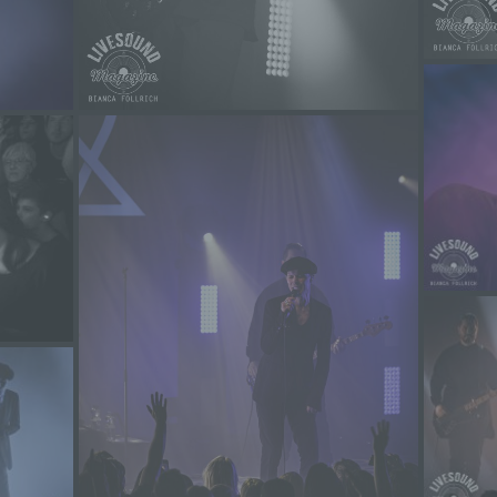
werden, um bestimmte persönliche Aspekte, die sich auf eine natürli
Person beziehen, zu bewerten, insbesondere, um Aspekte bezüglich
Arbeitsleistung, wirtschaftlicher Lage, Gesundheit, persönlicher Vorli
Interessen, Zuverlässigkeit, Verhalten, Aufenthaltsort oder Ortswechs
dieser natürlichen Person zu analysieren oder vorherzusagen.
f) Pseudonymisierung
Pseudonymisierung ist die Verarbeitung personenbezogener Daten in
Weise, auf welche die personenbezogenen Daten ohne Hinzuziehun
zusätzlicher Informationen nicht mehr einer spezifischen betroffenen
Person zugeordnet werden können, sofern diese zusätzlichen
Informationen gesondert aufbewahrt werden und technischen und
organisatorischen Maßnahmen unterliegen, die gewährleisten, dass d
personenbezogenen Daten nicht einer identifizierten oder identifizier
natürlichen Person zugewiesen werden.
g) Verantwortlicher oder für die Verarbeitung Verantwortlicher
Verantwortlicher oder für die Verarbeitung Verantwortlicher ist die natü
oder juristische Person, Behörde, Einrichtung oder andere Stelle, die a
oder gemeinsam mit anderen über die Zwecke und Mittel der Verarbe