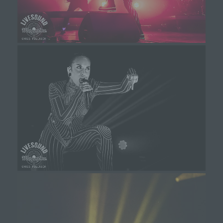
Die betroffene Person kann die Setzung von
Cookies durch unsere Internetseite jederzeit
mittels einer entsprechenden Einstellung des
genutzten Internetbrowsers verhindern und damit
der Setzung von Cookies dauerhaft
widersprechen. Ferner können bereits gesetzte
Cookies jederzeit über einen Internetbrowser oder
andere Softwareprogramme gelöscht werden. Dies
ist in allen gängigen Internetbrowsern möglich.
Deaktiviert die betroffene Person die Setzung von
Cookies in dem genutzten Internetbrowser, sind
unter Umständen nicht alle Funktionen unserer
Internetseite vollumfänglich nutzbar.
Erfassung von allgemeinen Daten und
Informationen
Die Internetseite erfasst mit jedem Aufruf der
Internetseite durch eine betroffene Person oder ein
automatisiertes System eine Reihe von allgemeinen
Daten und Informationen. Diese allgemeinen Daten und
Informationen werden in den Logfiles des Servers
gespeichert. Erfasst werden können die (1)