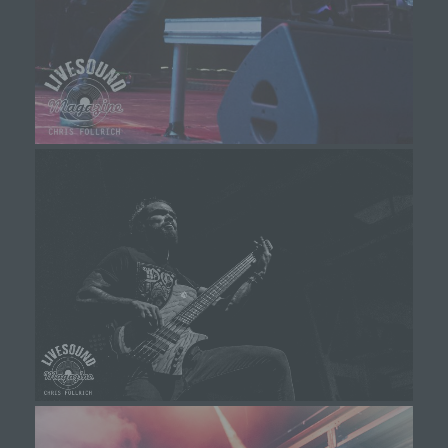
Verantwortlicher im Sinne der Datenschutz-
Grundverordnung, sonstiger in den Mitgliedstaaten der
Europäischen Union geltenden Datenschutzgesetze
und anderer Bestimmungen mit
datenschutzrechtlichem Charakter ist die:
Michaela Mayerr
Hauffstraße 10
90491 Nürnberg
Deutschland
01777102175
E-Mail: info@livesound-magazine.com
Cookies / SessionStorage / LocalStorage
Die Internetseiten verwenden teilweise so genannte
Cookies, LocalStorage und SessionStorage. Dies dient
dazu, unser Angebot nutzerfreundlicher, effektiver und
sicherer zu machen. Local Storage und