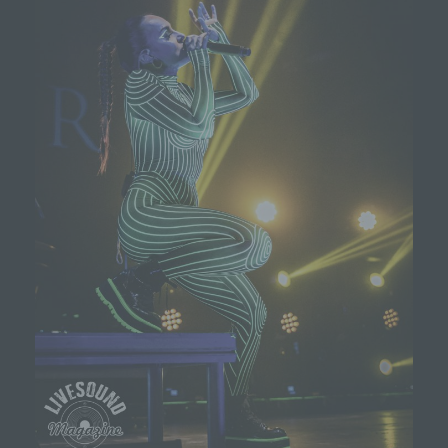
verwendeten Browsertypen und Versionen, (2) das
vom zugreifenden System verwendete
Betriebssystem, (3) die Internetseite, von welcher ein
zugreifendes System auf unsere Internetseite gelangt
(sogenannte Referrer), (4) die Unterwebseiten, welche
über ein zugreifendes System auf unserer Internetseite
angesteuert werden, (5) das Datum und die Uhrzeit
eines Zugriffs auf die Internetseite, (6) eine Internet-
Protokoll-Adresse (IP-Adresse), (7) der Internet-
Service-Provider des zugreifenden Systems und (8)
sonstige ähnliche Daten und Informationen, die der
Gefahrenabwehr im Falle von Angriffen auf unsere
informationstechnologischen Systeme dienen.
Bei der Nutzung dieser allgemeinen Daten und
Informationen ziehen wird keine Rückschlüsse auf
die betroffene Person. Diese Informationen werden
vielmehr benötigt, um (1) die Inhalte unserer
Internetseite korrekt auszuliefern, (2) die Inhalte
unserer Internetseite sowie die Werbung für diese
zu optimieren, (3) die dauerhafte
Funktionsfähigkeit unserer
informationstechnologischen Systeme und der
Technik unserer Internetseite zu gewährleisten
sowie (4) um Strafverfolgungsbehörden im Falle