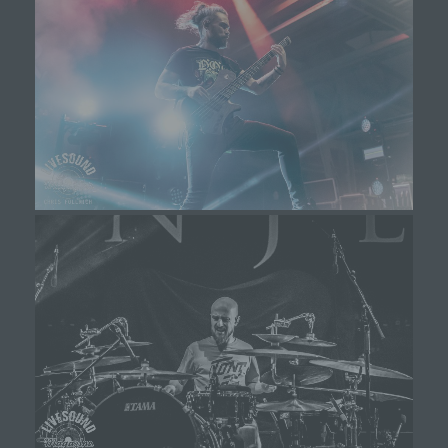
SessionStorage ist eine Technologie, mit welcher ihr
Browser Daten auf Ihrem Computer oder mobilen
Gerät abspeichert. Cookies sind Textdateien, welche
über einen Internetbrowser auf einem Computersystem
abgelegt und gespeichert werden. Sie können die
Verwendung von Cookies, LocalStorage und
SessionStorage durch entsprechende Einstellung in
Ihrem Browser verhindern.
Zahlreiche Internetseiten und Server verwenden
Cookies. Viele Cookies enthalten eine sogenannte
Cookie-ID. Eine Cookie-ID ist eine eindeutige
Kennung des Cookies. Sie besteht aus einer
Zeichenfolge, durch welche Internetseiten und
Server dem konkreten Internetbrowser zugeordnet
werden können, in dem das Cookie gespeichert
wurde. Dies ermöglicht es den besuchten
Internetseiten und Servern, den individuellen
Browser der betroffenen Person von anderen
Internetbrowsern, die andere Cookies enthalten,
zu unterscheiden. Ein bestimmter Internetbrowser
kann über die eindeutige Cookie-ID wiedererkannt
und identifiziert werden.