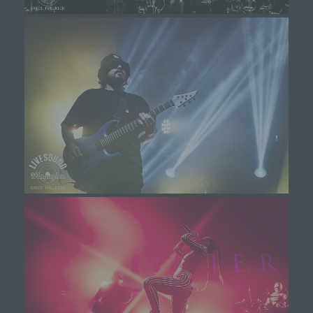
Durch den Einsatz von Cookies kann den Nutzern
dieser Internetseite nutzerfreundlichere Services
bereitstellen, die ohne die Cookie-Setzung nicht
möglich wären.
Mittels eines Cookies können die Informationen
und Angebote auf unserer Internetseite im Sinne
des Benutzers optimiert werden. Cookies
ermöglichen uns, wie bereits erwähnt, die
Benutzer unserer Internetseite wiederzuerkennen.
Zweck dieser Wiedererkennung ist es, den
Nutzern die Verwendung unserer Internetseite zu
erleichtern. Der Benutzer einer Internetseite, die
Cookies verwendet, muss beispielsweise nicht bei
jedem Besuch der Internetseite erneut seine
Zugangsdaten eingeben, weil dies von der
Internetseite und dem auf dem Computersystem
des Benutzers abgelegten Cookie übernommen
wird. Ein weiteres Beispiel ist das Cookie eines
Warenkorbes im Online-Shop. Der Online-Shop
merkt sich die Artikel, die ein Kunde in den
virtuellen Warenkorb gelegt hat, über ein Cookie.