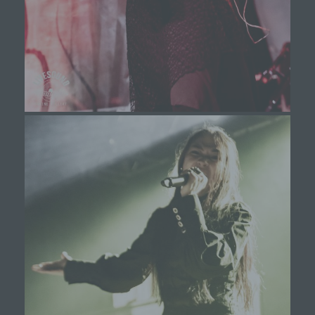
Deutschland
01777102175
E-Mail: info@livesound-magazine.com
Cookies / SessionStorage / LocalStorage
Die Internetseiten verwenden teilweise so genannte
Cookies, LocalStorage und SessionStorage. Dies dient
dazu, unser Angebot nutzerfreundlicher, effektiver und
sicherer zu machen. Local Storage und
SessionStorage ist eine Technologie, mit welcher ihr
Browser Daten auf Ihrem Computer oder mobilen
Gerät abspeichert. Cookies sind Textdateien, welche
über einen Internetbrowser auf einem Computersystem
abgelegt und gespeichert werden. Sie können die
Verwendung von Cookies, LocalStorage und
SessionStorage durch entsprechende Einstellung in
Ihrem Browser verhindern.
Zahlreiche Internetseiten und Server verwenden
Cookies. Viele Cookies enthalten eine sogenannte
Cookie-ID. Eine Cookie-ID ist eine eindeutige
Kennung des Cookies. Sie besteht aus einer