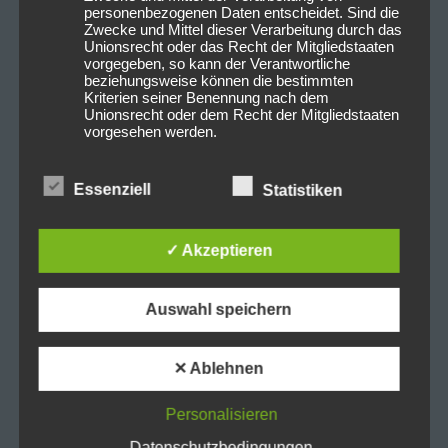
personenbezogenen Daten entscheidet. Sind die
Zwecke und Mittel dieser Verarbeitung durch das
Unionsrecht oder das Recht der Mitgliedstaaten
vorgegeben, so kann der Verantwortliche
beziehungsweise können die bestimmten
Kriterien seiner Benennung nach dem
Unionsrecht oder dem Recht der Mitgliedstaaten
vorgesehen werden.
Essenziell
Statistiken
h) Auftragsverarbeiter
Auftragsverarbeiter ist eine natürliche oder
✓ Akzeptieren
juristische Person, Behörde, Einrichtung oder
andere Stelle, die personenbezogene Daten im
Auftrag des Verantwortlichen verarbeitet.
Auswahl speichern
i) Empfänger
✕ Ablehnen
Empfänger ist eine natürliche oder juristische
Person, Behörde, Einrichtung oder andere Stelle,
Personalisieren
der personenbezogene Daten offengelegt
werden, unabhängig davon, ob es sich bei ihr um
Datenschutzbedingungen