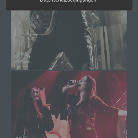
einen Dritten handelt oder nicht. Behörden, die im
Rahmen eines bestimmten
Untersuchungsauftrags nach dem Unionsrecht
oder dem Recht der Mitgliedstaaten
möglicherweise personenbezogene Daten
erhalten, gelten jedoch nicht als Empfänger.
j) Dritter
Dritter ist eine natürliche oder juristische Person,
Behörde, Einrichtung oder andere Stelle außer
der betroffenen Person, dem Verantwortlichen,
dem Auftragsverarbeiter und den Personen, die
unter der unmittelbaren Verantwortung des
Verantwortlichen oder des Auftragsverarbeiters
befugt sind, die personenbezogenen Daten zu
verarbeiten.
k) Einwilligung
Einwilligung ist jede von der betroffenen Person
freiwillig für den bestimmten Fall in informierter