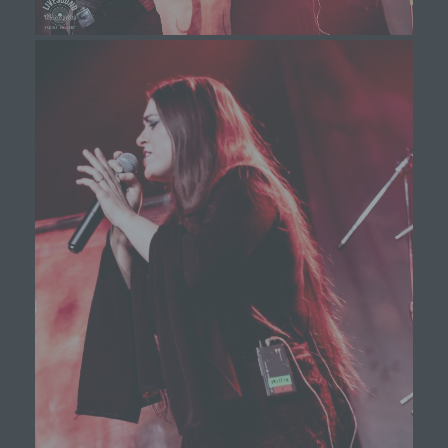
Weise und unmissverständlich abgegebene
Willensbekundung in Form einer Erklärung oder
einer sonstigen eindeutigen bestätigenden
Handlung, mit der die betroffene Person zu
verstehen gibt, dass sie mit der Verarbeitung der
sie betreffenden personenbezogenen Daten
einverstanden ist.
Name und Anschrift des für die Verarbeitung
Verantwortlichen
Verantwortlicher im Sinne der Datenschutz-
Grundverordnung, sonstiger in den Mitgliedstaaten der
Europäischen Union geltenden Datenschutzgesetze
und anderer Bestimmungen mit
datenschutzrechtlichem Charakter ist die:
Michaela Mayerr
Hauffstraße 10
90491 Nürnberg