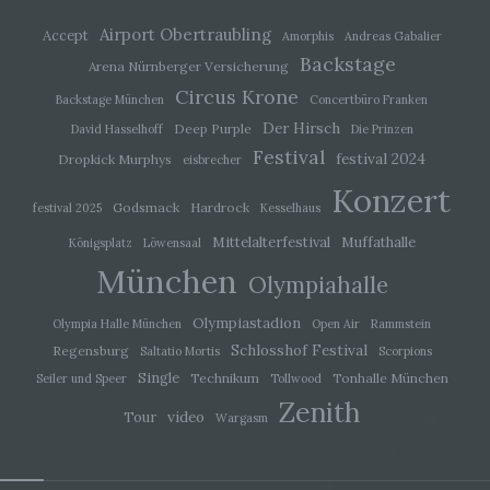
freiwillig für den bestimmten Fall in informierter
Weise und unmissverständlich abgegebene
Airport Obertraubling
Accept
Amorphis
Andreas Gabalier
Willensbekundung in Form einer Erklärung oder
Backstage
Arena Nürnberger Versicherung
einer sonstigen eindeutigen bestätigenden
Handlung, mit der die betroffene Person zu
Circus Krone
Backstage München
Concertbüro Franken
verstehen gibt, dass sie mit der Verarbeitung der
sie betreffenden personenbezogenen Daten
Der Hirsch
Deep Purple
David Hasselhoff
Die Prinzen
einverstanden ist.
Festival
festival 2024
Dropkick Murphys
eisbrecher
Konzert
Godsmack
Hardrock
festival 2025
Kesselhaus
Name und Anschrift des für die Verarbeitung
Verantwortlichen
Mittelalterfestival
Muffathalle
Königsplatz
Löwensaal
München
Olympiahalle
Verantwortlicher im Sinne der Datenschutz-
Grundverordnung, sonstiger in den Mitgliedstaaten der
Olympiastadion
Europäischen Union geltenden Datenschutzgesetze
Olympia Halle München
Open Air
Rammstein
und anderer Bestimmungen mit
Schlosshof Festival
Regensburg
Saltatio Mortis
Scorpions
datenschutzrechtlichem Charakter ist die:
Single
Technikum
Tonhalle München
Seiler und Speer
Tollwood
Michaela Mayerr
Zenith
video
Tour
Wargasm
Hauffstraße 10
90491 Nürnberg