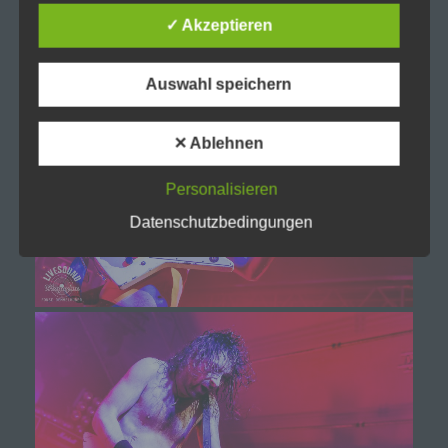
✓ Akzeptieren
d) Einschränkung der Verarbeitung
Einschränkung der Verarbeitung ist die
Auswahl speichern
Markierung gespeicherter personenbezogener
Daten mit dem Ziel, ihre künftige Verarbeitung
einzuschränken.
✕ Ablehnen
Personalisieren
e) Profiling
Datenschutzbedingungen
Profiling ist jede Art der automatisierten
Verarbeitung personenbezogener Daten, die
darin besteht, dass diese personenbezogenen
Daten verwendet werden, um bestimmte
persönliche Aspekte, die sich auf eine natürliche
Person beziehen, zu bewerten, insbesondere,
um Aspekte bezüglich Arbeitsleistung,
wirtschaftlicher Lage, Gesundheit, persönlicher
Vorlieben, Interessen, Zuverlässigkeit, Verhalten,
Aufenthaltsort oder Ortswechsel dieser
natürlichen Person zu analysieren oder
vorherzusagen.