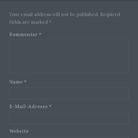
Zwecke und Mittel der Verarbeitung von
personenbezogenen Daten entscheidet. Sind die
Your email address will not be published. Required
Zwecke und Mittel dieser Verarbeitung durch das
Unionsrecht oder das Recht der Mitgliedstaaten
fields are marked *
vorgegeben, so kann der Verantwortliche
beziehungsweise können die bestimmten
Kommentar
*
Kriterien seiner Benennung nach dem
Unionsrecht oder dem Recht der Mitgliedstaaten
vorgesehen werden.
h) Auftragsverarbeiter
Auftragsverarbeiter ist eine natürliche oder
Name
*
juristische Person, Behörde, Einrichtung oder
andere Stelle, die personenbezogene Daten im
Auftrag des Verantwortlichen verarbeitet.
E-Mail-Adresse
*
i) Empfänger
Empfänger ist eine natürliche oder juristische
Website
Person, Behörde, Einrichtung oder andere Stelle,
der personenbezogene Daten offengelegt