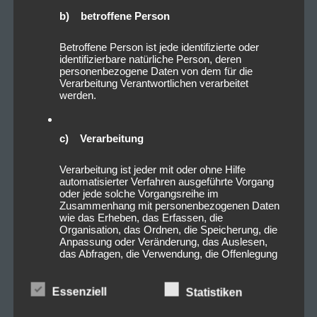
b) betroffene Person
Betroffene Person ist jede identifizierte oder
identifizierbare natürliche Person, deren
personenbezogene Daten von dem für die
Verarbeitung Verantwortlichen verarbeitet
werden.
c) Verarbeitung
Verarbeitung ist jeder mit oder ohne Hilfe
automatisierter Verfahren ausgeführte Vorgang
oder jede solche Vorgangsreihe im
Zusammenhang mit personenbezogenen Daten
wie das Erheben, das Erfassen, die
Organisation, das Ordnen, die Speicherung, die
Anpassung oder Veränderung, das Auslesen,
das Abfragen, die Verwendung, die Offenlegung
durch Übermittlung, Verbreitung oder eine andere
Form der Bereitstellung, den Abgleich oder die
Verknüpfung, die Einschränkung, das Löschen
Essenziell
Statistiken
oder die Vernichtung.