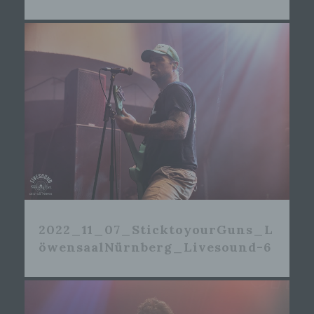
2022_11_07_SticktoyourGuns_L
öwensaalNürnberg_Livesound-6