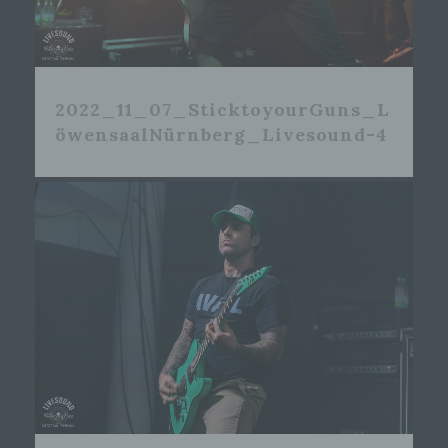
2022_11_07_SticktoyourGuns_L
öwensaalNürnberg_Livesound-4