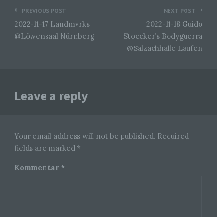
Beitragsnavigation
Name und Anschrift des für die Verarbeitung
PREVIOUS POST
NEXT POST
Verantwortlichen
2022-11-17 Landmvrks
2022-11-18 Guido
@Löwensaal Nürnberg
Stoecker’s Bodyguerra
Verantwortlicher im Sinne der Datenschutz-
Grundverordnung, sonstiger in den Mitgliedstaaten der
@Salzachhalle Laufen
Europäischen Union geltenden Datenschutzgesetze
und anderer Bestimmungen mit
datenschutzrechtlichem Charakter ist die:
Michaela Mayerr
Leave a reply
Hauffstraße 10
90491 Nürnberg
Your email address will not be published. Required
Deutschland
fields are marked *
01777102175
Kommentar
*
E-Mail: info@livesound-magazine.com
Cookies / SessionStorage / LocalStorage
Die Internetseiten verwenden teilweise so genannte
Cookies, LocalStorage und SessionStorage. Dies dient