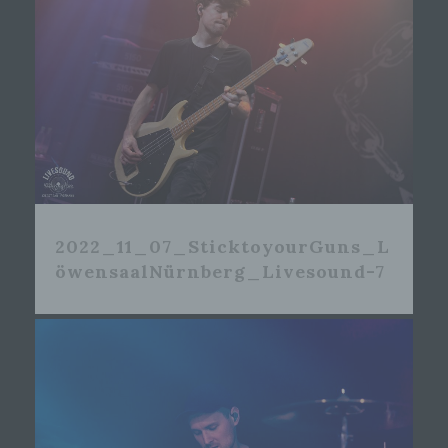
2022_11_07_SticktoyourGuns_L
öwensaalNürnberg_Livesound-7