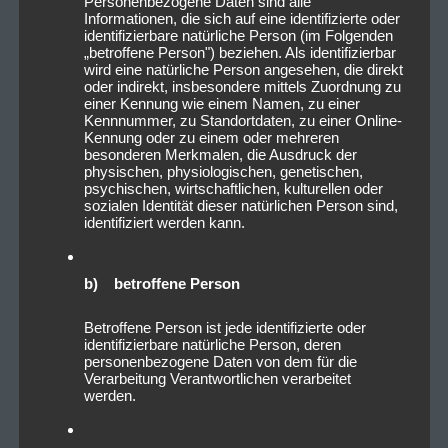
Personenbezogene Daten sind alle
Informationen, die sich auf eine identifizierte oder
identifizierbare natürliche Person (im Folgenden
„betroffene Person") beziehen. Als identifizierbar
wird eine natürliche Person angesehen, die direkt
oder indirekt, insbesondere mittels Zuordnung zu
einer Kennung wie einem Namen, zu einer
Kennnummer, zu Standortdaten, zu einer Online-
Kennung oder zu einem oder mehreren
besonderen Merkmalen, die Ausdruck der
physischen, physiologischen, genetischen,
2022_11_07_SticktoyourGuns_L
psychischen, wirtschaftlichen, kulturellen oder
öwensaalNürnberg_Livesound-
sozialen Identität dieser natürlichen Person sind,
identifiziert werden kann.
16
b) betroffene Person
Betroffene Person ist jede identifizierte oder
identifizierbare natürliche Person, deren
personenbezogene Daten von dem für die
Verarbeitung Verantwortlichen verarbeitet
werden.