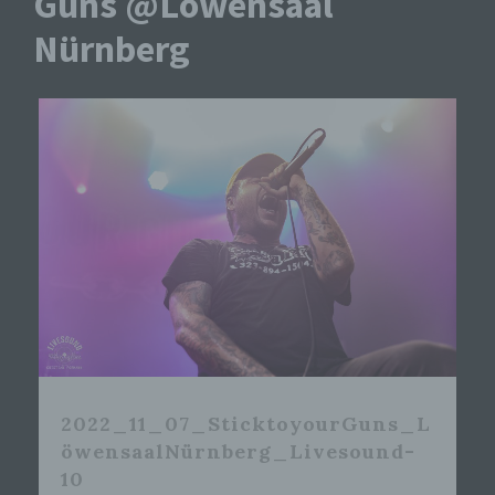
Guns @Löwensaal
Nürnberg
2022_11_07_SticktoyourGuns_L
öwensaalNürnberg_Livesound-
10