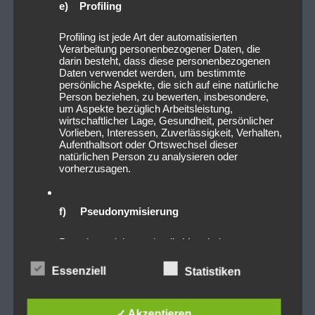
e) Profiling
2022_11_07_SticktoyourGuns_L
Profiling ist jede Art der automatisierten
öwensaalNürnberg_Livesound-2
Verarbeitung personenbezogener Daten, die
darin besteht, dass diese personenbezogenen
Daten verwendet werden, um bestimmte
persönliche Aspekte, die sich auf eine natürliche
Person beziehen, zu bewerten, insbesondere,
um Aspekte bezüglich Arbeitsleistung,
wirtschaftlicher Lage, Gesundheit, persönlicher
Vorlieben, Interessen, Zuverlässigkeit, Verhalten,
Aufenthaltsort oder Ortswechsel dieser
natürlichen Person zu analysieren oder
vorherzusagen.
f) Pseudonymisierung
Pseudonymisierung ist die Verarbeitung
personenbezogener Daten in einer Weise, auf
welche die personenbezogenen Daten ohne
Essenziell
Statistiken
Hinzuziehung zusätzlicher Informationen nicht
2022_11_07_SticktoyourGuns_L
mehr einer spezifischen betroffenen Person
zugeordnet werden können, sofern diese
öwensaalNürnberg_Livesound-11
zusätzlichen Informationen gesondert aufbewahrt
✓ Akzeptieren