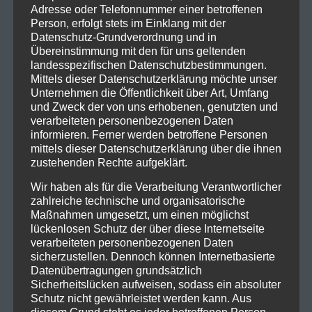
Adresse oder Telefonnummer einer betroffenen
Person, erfolgt stets im Einklang mit der
Datenschutz-Grundverordnung und in
Übereinstimmung mit den für uns geltenden
landesspezifischen Datenschutzbestimmungen.
Mittels dieser Datenschutzerklärung möchte unser
Unternehmen die Öffentlichkeit über Art, Umfang
und Zweck der von uns erhobenen, genutzten und
verarbeiteten personenbezogenen Daten
informieren. Ferner werden betroffene Personen
mittels dieser Datenschutzerklärung über die ihnen
zustehenden Rechte aufgeklärt.
Wir haben als für die Verarbeitung Verantwortlicher
zahlreiche technische und organisatorische
Maßnahmen umgesetzt, um einen möglichst
2022_11_07_SticktoyourGuns_L
lückenlosen Schutz der über diese Internetseite
öwensaalNürnberg_Livesound-9
verarbeiteten personenbezogenen Daten
sicherzustellen. Dennoch können Internetbasierte
Datenübertragungen grundsätzlich
Sicherheitslücken aufweisen, sodass ein absoluter
Schutz nicht gewährleistet werden kann. Aus
diesem Grund steht es jeder betroffenen Person