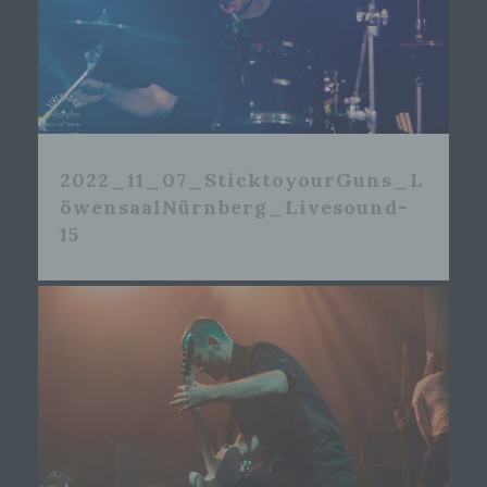
2022_11_07_SticktoyourGuns_L
öwensaalNürnberg_Livesound-
15