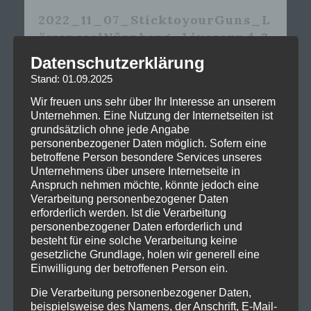
2022_11_07_SticktoyourGuns_L
öwensaalNürnberg_Livesound-3
Datenschutzerklärung
Stand: 01.09.2025
Wir freuen uns sehr über Ihr Interesse an unserem
Unternehmen. Eine Nutzung der Internetseiten ist
grundsätzlich ohne jede Angabe
personenbezogener Daten möglich. Sofern eine
betroffene Person besondere Services unseres
Unternehmens über unsere Internetseite in
Anspruch nehmen möchte, könnte jedoch eine
Verarbeitung personenbezogener Daten
erforderlich werden. Ist die Verarbeitung
personenbezogener Daten erforderlich und
besteht für eine solche Verarbeitung keine
gesetzliche Grundlage, holen wir generell eine
Einwilligung der betroffenen Person ein.
2022_11_07_SticktoyourGuns_L
öwensaalNürnberg_Livesound-8
Die Verarbeitung personenbezogener Daten,
beispielsweise des Namens, der Anschrift, E-Mail-