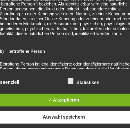
„betroffene Person") beziehen. Als identifizierbar wird eine natürliche
Person angesehen, die direkt oder indirekt, insbesondere mittels
Zuordnung zu einer Kennung wie einem Namen, zu einer Kennnumm
Standortdaten, zu einer Online-Kennung oder zu einem oder mehrer
besonderen Merkmalen, die Ausdruck der physischen, physiologisch
genetischen, psychischen, wirtschaftlichen, kulturellen oder sozialen
Identität dieser natürlichen Person sind, identifiziert werden kann.
b) betroffene Person
Betroffene Person ist jede identifizierte oder identifizierbare natürliche
Person, deren personenbezogene Daten von dem für die Verarbeitun
Verantwortlichen verarbeitet werden.
ssenziell
Statistiken
c) Verarbeitung
✓ Akzeptieren
Verarbeitung ist jeder mit oder ohne Hilfe automatisierter Verfahren
2022-
ausgeführte Vorgang oder jede solche Vorgangsreihe im Zusammen
mit personenbezogenen Daten wie das Erheben, das Erfassen, die
Auswahl speichern
Organisation, das Ordnen, die Speicherung, die Anpassung oder
Veränderung, das Auslesen, das Abfragen, die Verwendung, die
Offenlegung durch Übermittlung, Verbreitung oder eine andere Form 