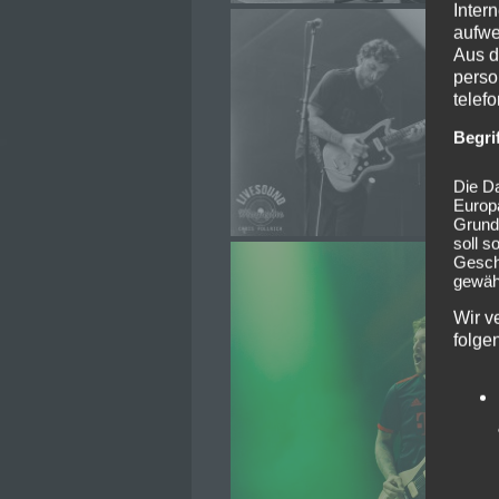
Inter
aufwe
Aus d
perso
telef
Begri
Die Da
Europ
Grund
soll s
Geschä
gewähr
Wir v
folge