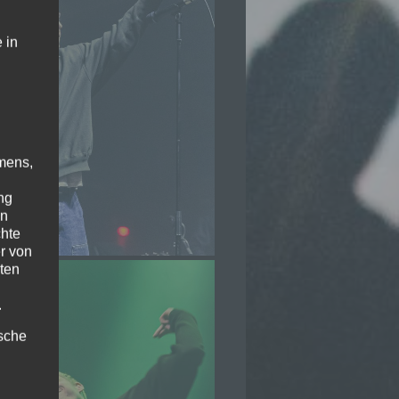
 in
mens,
ng
en
chte
r von
ten
.
ische