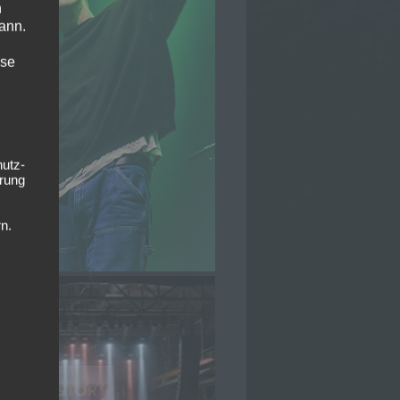
n
ann.
ise
hutz-
rung
n.