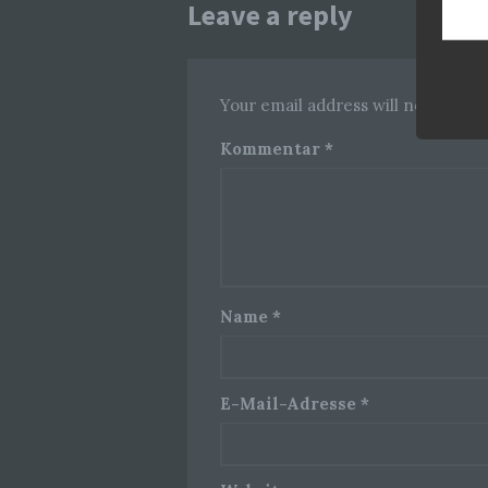
Leave a reply
Your email address will not be pub
Kommentar
*
Name
*
E-Mail-Adresse
*