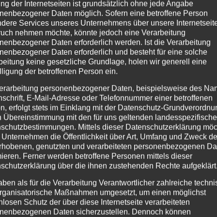
ng der Internetseiten ist grundsätzlich ohne jede Angabe
nenbezogener Daten möglich. Sofern eine betroffene Person
dere Services unseres Unternehmens über unsere Internetseite
uch nehmen möchte, könnte jedoch eine Verarbeitung
nenbezogener Daten erforderlich werden. Ist die Verarbeitung
nenbezogener Daten erforderlich und besteht für eine solche
beitung keine gesetzliche Grundlage, holen wir generell eine
lligung der betroffenen Person ein.
erarbeitung personenbezogener Daten, beispielsweise des Na
nschrift, E-Mail-Adresse oder Telefonnummer einer betroffenen
n, erfolgt stets im Einklang mit der Datenschutz-Grundverordnu
n Übereinstimmung mit den für uns geltenden landesspezifisch
schutzbestimmungen. Mittels dieser Datenschutzerklärung mö
 Unternehmen die Öffentlichkeit über Art, Umfang und Zweck de
rhobenen, genutzten und verarbeiteten personenbezogenen Da
mieren. Ferner werden betroffene Personen mittels dieser
schutzerklärung über die ihnen zustehenden Rechte aufgeklärt
aben als für die Verarbeitung Verantwortlicher zahlreiche techn
rganisatorische Maßnahmen umgesetzt, um einen möglichst
nlosen Schutz der über diese Internetseite verarbeiteten
nenbezogenen Daten sicherzustellen. Dennoch können