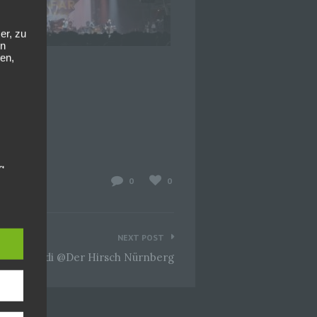
er, zu
en
en,
g
0
0
NEXT POST
11-23 Lordi @Der Hirsch Nürnberg
hang
der