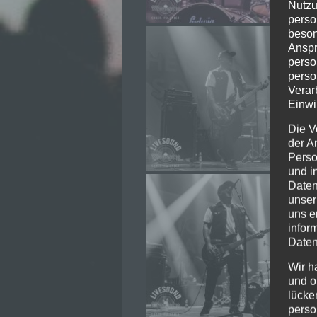
Nutzu
perso
beson
Anspr
perso
perso
Verar
Einwi
Die V
der A
Perso
und i
Daten
unser
uns e
infor
Daten
Wir h
und o
lücke
perso