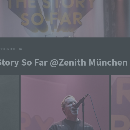
FOLLRICH
In
Story So Far @Zenith München