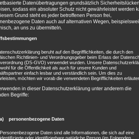
netbasierte Datenübertragungen grundsätzlich Sicherheitslücke
isen, sodass ein absoluter Schutz nicht gewährleistet werden k
iesem Grund steht es jeder betroffenen Person frei,
nenbezogene Daten auch auf alternativen Wegen, beispielswe
onisch, an uns zu übermitteln.
ffsbestimmungen
tenschutzerklärung beruht auf den Begrifflichkeiten, die durch den
äischen Richtlinien- und Verordnungsgeber beim Erlass der Datensc
verordnung (DS-GVO) verwendet wurden. Unsere Datenschutzerklä
owohl für die Öffentlichkeit als auch für unsere Kunden und
ftspartner einfach lesbar und verständlich sein. Um dies zu
leisten, möchten wir vorab die verwendeten Begrifflichkeiten erläuter
erwenden in dieser Datenschutzerklärung unter anderem die
nden Begriffe:
a) personenbezogene Daten
Personenbezogene Daten sind alle Informationen, die sich auf eine
identifizierte oder identifizierbare natürliche Person (im Folgenden