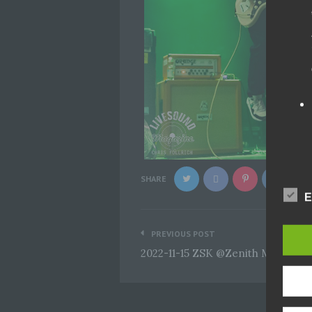
SHARE
E
Beitragsnavigation
PREVIOUS POST
2022-11-15 ZSK @Zenith München