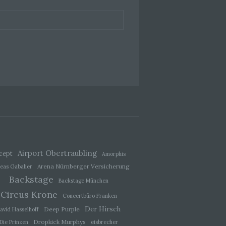
 einer
g
ie
baren
rliche
llein
itung
Airport Obertraubling
cept
Amorphis
tel
Arena Nürnberger Versicherung
eas Gabalier
sweise
Backstage
recht
Backstage München
Circus Krone
Concertbüro Franken
Der Hirsch
Deep Purple
avid Hasselhoff
Dropkick Murphys
Die Prinzen
eisbrecher