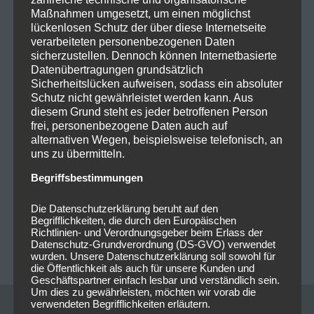
Maßnahmen umgesetzt, um einen möglichst
lückenlosen Schutz der über diese Internetseite
verarbeiteten personenbezogenen Daten
sicherzustellen. Dennoch können Internetbasierte
Datenübertragungen grundsätzlich
Sicherheitslücken aufweisen, sodass ein absoluter
Schutz nicht gewährleistet werden kann. Aus
diesem Grund steht es jeder betroffenen Person
frei, personenbezogene Daten auch auf
alternativen Wegen, beispielsweise telefonisch, an
0
0
uns zu übermitteln.
Begriffsbestimmungen
Beitragsnavigation
PREVIOUS POST
NEXT POST
Die Datenschutzerklärung beruht auf den
2022-11-09 Versengold @
2022-11-09 Von
Begrifflichkeiten, die durch den Europäischen
Richtlinien- und Verordnungsgeber beim Erlass der
Backstage München
Grambusch @Backstage
Datenschutz-Grundverordnung (DS-GVO) verwendet
München
wurden. Unsere Datenschutzerklärung soll sowohl für
die Öffentlichkeit als auch für unsere Kunden und
Geschäftspartner einfach lesbar und verständlich sein.
Um dies zu gewährleisten, möchten wir vorab die
verwendeten Begrifflichkeiten erläutern.