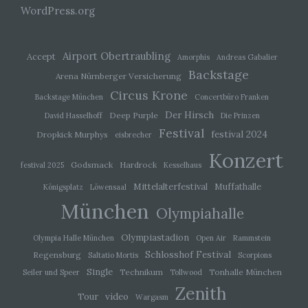
d) Einschränkung der Verarbeitung
WordPress.org
Einschränkung der Verarbeitung ist die
Markierung gespeicherter personenbezogener
Airport Obertraubling
Accept
Amorphis
Andreas Gabalier
Daten mit dem Ziel, ihre künftige Verarbeitung
Backstage
einzuschränken.
Arena Nürnberger Versicherung
Circus Krone
Backstage München
Concertbüro Franken
Der Hirsch
e) Profiling
Deep Purple
David Hasselhoff
Die Prinzen
Festival
festival 2024
Dropkick Murphys
eisbrecher
Profiling ist jede Art der automatisierten
Konzert
Verarbeitung personenbezogener Daten, die
Godsmack
Hardrock
festival 2025
Kesselhaus
darin besteht, dass diese personenbezogenen
Daten verwendet werden, um bestimmte
Mittelalterfestival
Muffathalle
Königsplatz
Löwensaal
persönliche Aspekte, die sich auf eine natürliche
Person beziehen, zu bewerten, insbesondere,
München
Olympiahalle
um Aspekte bezüglich Arbeitsleistung,
wirtschaftlicher Lage, Gesundheit, persönlicher
Olympiastadion
Vorlieben, Interessen, Zuverlässigkeit, Verhalten,
Olympia Halle München
Open Air
Rammstein
Aufenthaltsort oder Ortswechsel dieser
Schlosshof Festival
Regensburg
Saltatio Mortis
Scorpions
natürlichen Person zu analysieren oder
Single
Technikum
Tonhalle München
Seiler und Speer
Tollwood
vorherzusagen.
Zenith
video
Tour
Wargasm