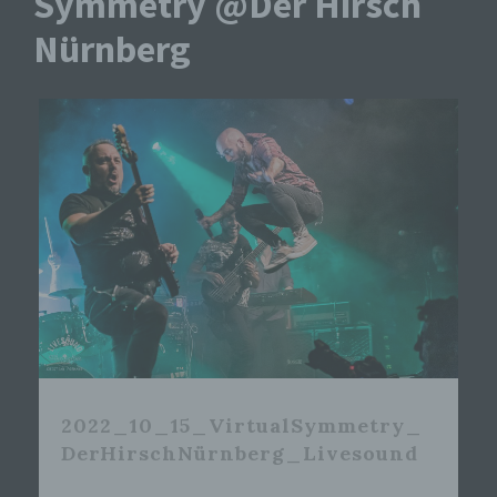
Symmetry @Der Hirsch
Nürnberg
2022_10_15_VirtualSymmetry_
DerHirschNürnberg_Livesound