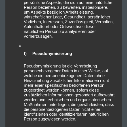
persönliche Aspekte, die sich auf eine natürliche
Person beziehen, zu bewerten, insbesondere,
um Aspekte bezüglich Arbeitsleistung,
wirtschaftlicher Lage, Gesundheit, persönlicher
Vorlieben, Interessen, Zuverlässigkeit, Verhalten,
Aufenthaltsort oder Ortswechsel dieser
natürlichen Person zu analysieren oder
vorherzusagen.
2022_10_15_VirtualSymmetry_
DerHirschNürnberg_Livesound-
16
f) Pseudonymisierung
Pseudonymisierung ist die Verarbeitung
personenbezogener Daten in einer Weise, auf
welche die personenbezogenen Daten ohne
Hinzuziehung zusätzlicher Informationen nicht
mehr einer spezifischen betroffenen Person
zugeordnet werden können, sofern diese
zusätzlichen Informationen gesondert aufbewahrt
werden und technischen und organisatorischen
Maßnahmen unterliegen, die gewährleisten, dass
die personenbezogenen Daten nicht einer
identifizierten oder identifizierbaren natürlichen
Person zugewiesen werden.