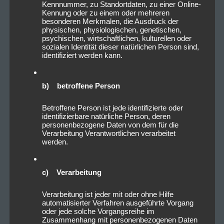
Kennnummer, zu Standortdaten, zu einer Online-
Kennung oder zu einem oder mehreren
besonderen Merkmalen, die Ausdruck der
physischen, physiologischen, genetischen,
psychischen, wirtschaftlichen, kulturellen oder
sozialen Identität dieser natürlichen Person sind,
identifiziert werden kann.
b) betroffene Person
Betroffene Person ist jede identifizierte oder
identifizierbare natürliche Person, deren
2022_10_15_VirtualSymmetry_
personenbezogene Daten von dem für die
Verarbeitung Verantwortlichen verarbeitet
DerHirschNürnberg_Livesound-
werden.
7
c) Verarbeitung
Verarbeitung ist jeder mit oder ohne Hilfe
automatisierter Verfahren ausgeführte Vorgang
oder jede solche Vorgangsreihe im
Zusammenhang mit personenbezogenen Daten