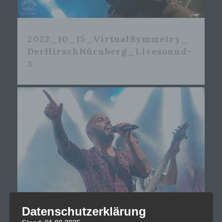
2022_10_15_VirtualSymmetry_
DerHirschNürnberg_Livesound-
3
Datenschutzerklärung