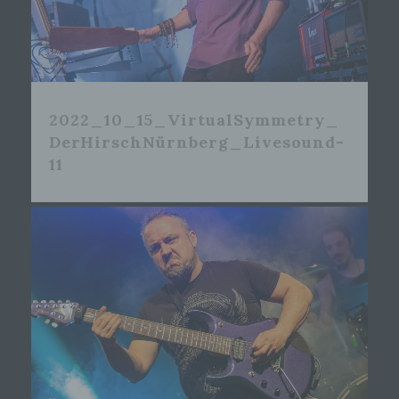
2022_10_15_VirtualSymmetry_
DerHirschNürnberg_Livesound-
11