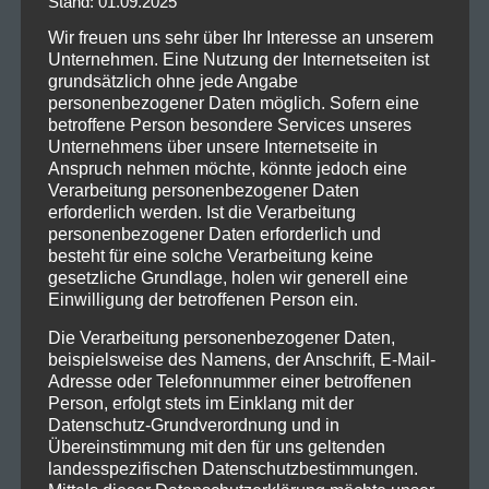
Stand: 01.09.2025
2022_10_15_VirtualSymmetry_
Wir freuen uns sehr über Ihr Interesse an unserem
DerHirschNürnberg_Livesound-
Unternehmen. Eine Nutzung der Internetseiten ist
6
grundsätzlich ohne jede Angabe
personenbezogener Daten möglich. Sofern eine
betroffene Person besondere Services unseres
Unternehmens über unsere Internetseite in
Anspruch nehmen möchte, könnte jedoch eine
Verarbeitung personenbezogener Daten
erforderlich werden. Ist die Verarbeitung
personenbezogener Daten erforderlich und
besteht für eine solche Verarbeitung keine
gesetzliche Grundlage, holen wir generell eine
Einwilligung der betroffenen Person ein.
Die Verarbeitung personenbezogener Daten,
beispielsweise des Namens, der Anschrift, E-Mail-
Adresse oder Telefonnummer einer betroffenen
Person, erfolgt stets im Einklang mit der
Datenschutz-Grundverordnung und in
Übereinstimmung mit den für uns geltenden
2022_10_15_VirtualSymmetry_
landesspezifischen Datenschutzbestimmungen.
DerHirschNürnberg_Livesound-