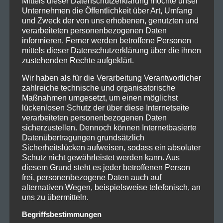
Mittels dieser Datenschutzerklärung möchte unser
10
Unternehmen die Öffentlichkeit über Art, Umfang
und Zweck der von uns erhobenen, genutzten und
verarbeiteten personenbezogenen Daten
informieren. Ferner werden betroffene Personen
mittels dieser Datenschutzerklärung über die ihnen
zustehenden Rechte aufgeklärt.
Wir haben als für die Verarbeitung Verantwortlicher
zahlreiche technische und organisatorische
Maßnahmen umgesetzt, um einen möglichst
lückenlosen Schutz der über diese Internetseite
verarbeiteten personenbezogenen Daten
sicherzustellen. Dennoch können Internetbasierte
Datenübertragungen grundsätzlich
Sicherheitslücken aufweisen, sodass ein absoluter
Schutz nicht gewährleistet werden kann. Aus
diesem Grund steht es jeder betroffenen Person
frei, personenbezogene Daten auch auf
2022_10_15_VirtualSymmetry_
alternativen Wegen, beispielsweise telefonisch, an
DerHirschNürnberg_Livesound-
uns zu übermitteln.
5
Begriffsbestimmungen