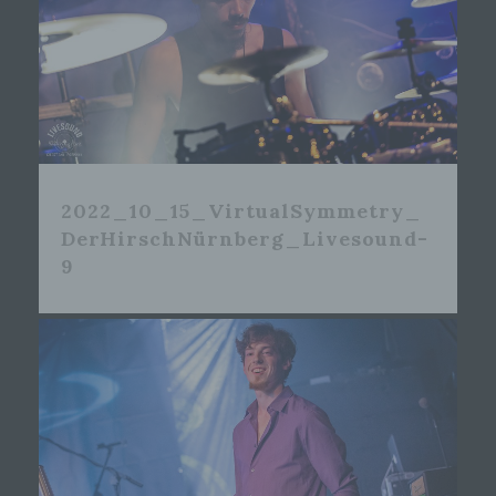
2022_10_15_VirtualSymmetry_
DerHirschNürnberg_Livesound-
9