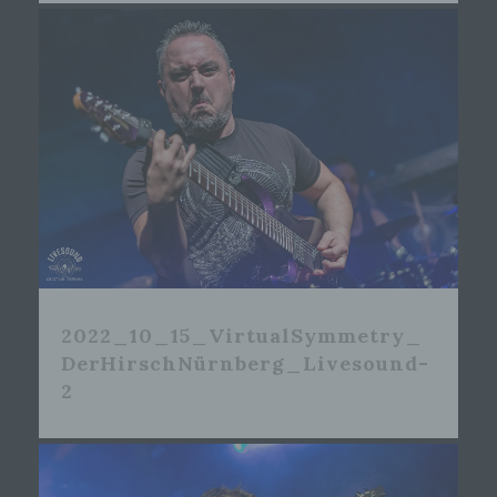
2022_10_15_VirtualSymmetry_
DerHirschNürnberg_Livesound-
2