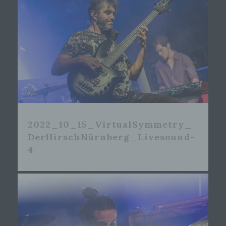
2022_10_15_VirtualSymmetry_
DerHirschNürnberg_Livesound-
4