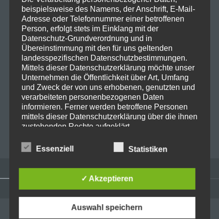
beispielsweise des Namens, der Anschrift, E-Mail-
Adresse oder Telefonnummer einer betroffenen
Person, erfolgt stets im Einklang mit der
E-Mail-Adresse
*
Datenschutz-Grundverordnung und in
Übereinstimmung mit den für uns geltenden
landesspezifischen Datenschutzbestimmungen.
Mittels dieser Datenschutzerklärung möchte unser
Website
Unternehmen die Öffentlichkeit über Art, Umfang
und Zweck der von uns erhobenen, genutzten und
verarbeiteten personenbezogenen Daten
informieren. Ferner werden betroffene Personen
mittels dieser Datenschutzerklärung über die ihnen
zustehenden Rechte aufgeklärt.
Wir haben als für die Verarbeitung Verantwortlicher
Essenziell
Statistiken
zahlreiche technische und organisatorische
Maßnahmen umgesetzt, um einen möglichst
lückenlosen Schutz der über diese Internetseite
✓ Akzeptieren
verarbeiteten personenbezogenen Daten
sicherzustellen. Dennoch können Internetbasierte
Widgets
Datenübertragungen grundsätzlich
Auswahl speichern
ADMINISTRATION
Sicherheitslücken aufweisen, sodass ein absoluter