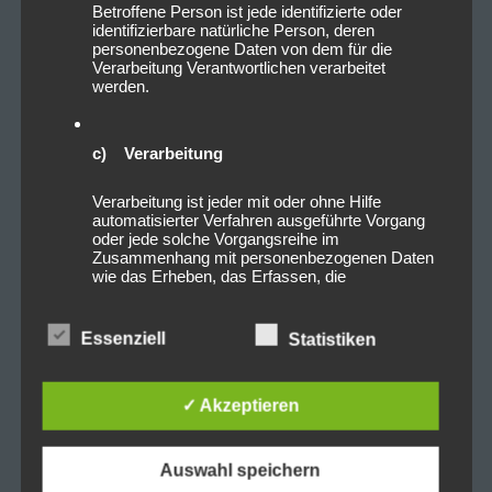
Betroffene Person ist jede identifizierte oder
identifizierbare natürliche Person, deren
personenbezogene Daten von dem für die
Verarbeitung Verantwortlichen verarbeitet
werden.
c) Verarbeitung
Verarbeitung ist jeder mit oder ohne Hilfe
automatisierter Verfahren ausgeführte Vorgang
oder jede solche Vorgangsreihe im
Zusammenhang mit personenbezogenen Daten
wie das Erheben, das Erfassen, die
Organisation, das Ordnen, die Speicherung, die
Anpassung oder Veränderung, das Auslesen,
das Abfragen, die Verwendung, die Offenlegung
Essenziell
Statistiken
durch Übermittlung, Verbreitung oder eine andere
Form der Bereitstellung, den Abgleich oder die
Verknüpfung, die Einschränkung, das Löschen
✓ Akzeptieren
oder die Vernichtung.
Auswahl speichern
d) Einschränkung der Verarbeitung