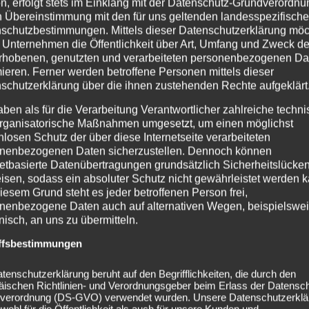
n, erfolgt stets im Einklang mit der Datenschutz-Grundverordnu
n Übereinstimmung mit den für uns geltenden landesspezifisch
schutzbestimmungen. Mittels dieser Datenschutzerklärung mö
 Unternehmen die Öffentlichkeit über Art, Umfang und Zweck de
rhobenen, genutzten und verarbeiteten personenbezogenen Da
mieren. Ferner werden betroffene Personen mittels dieser
schutzerklärung über die ihnen zustehenden Rechte aufgeklärt
aben als für die Verarbeitung Verantwortlicher zahlreiche techn
rganisatorische Maßnahmen umgesetzt, um einen möglichst
nlosen Schutz der über diese Internetseite verarbeiteten
nenbezogenen Daten sicherzustellen. Dennoch können
netbasierte Datenübertragungen grundsätzlich Sicherheitslücke
isen, sodass ein absoluter Schutz nicht gewährleistet werden k
iesem Grund steht es jeder betroffenen Person frei,
nenbezogene Daten auch auf alternativen Wegen, beispielswe
onisch, an uns zu übermitteln.
ffsbestimmungen
tenschutzerklärung beruht auf den Begrifflichkeiten, die durch den
äischen Richtlinien- und Verordnungsgeber beim Erlass der Datensc
verordnung (DS-GVO) verwendet wurden. Unsere Datenschutzerklä
owohl für die Öffentlichkeit als auch für unsere Kunden und