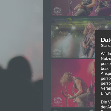
Dat
Stand
Wir f
Nutzu
perso
beson
Anspr
perso
perso
Verar
Einwi
Die V
der A