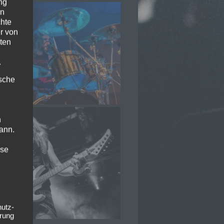
ng
en
chte
r von
ten
.
ische
n
ann.
ise
hutz-
rung