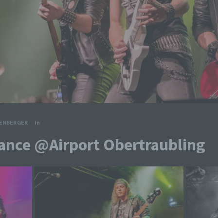
TENBERGER
In
tance @Airport Obertraubling