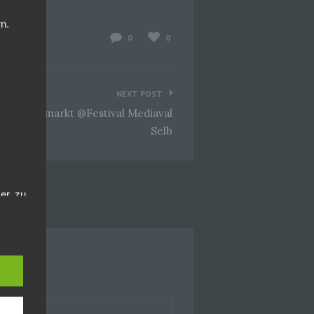
n.
0
0
NEXT POST
 Händlermarkt @Festival Mediaval
Selb
er, zu
en
en,