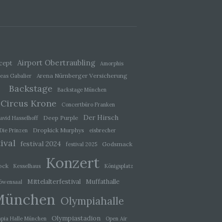
ener
wendet
che
eben,
Airport Obertraubling
cept
Amorphis
el
Arena Nürnberger Versicherung
eas Gabalier
Backstage
Backstage München
Circus Krone
Concertbüro Franken
Der Hirsch
Deep Purple
avid Hasselhoff
 einer
Dropkick Murphys
Die Prinzen
eisbrecher
g
ival
festival 2024
Godsmack
festival 2025
Konzert
ock
Kesselhaus
Königsplatz
ie
baren
Mittelalterfestival
Muffathalle
öwensaal
München
Olympiahalle
Olympiastadion
pia Halle München
Open Air