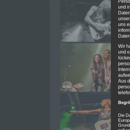
Perso
und i
Daten
unser
uns e
infor
Daten
Wir h
und o
lücke
perso
Inter
aufwe
Aus d
perso
telef
Begri
Die Da
Europ
Grund
soll s