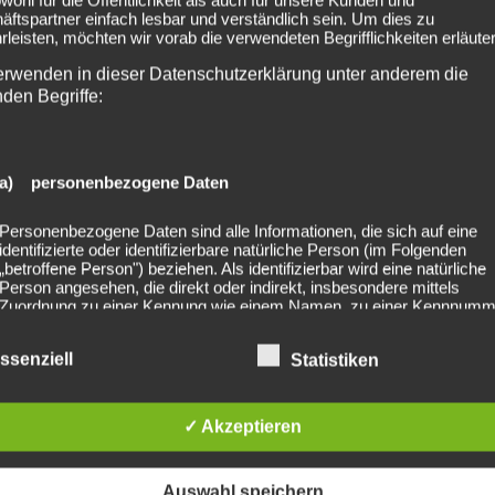
ftspartner einfach lesbar und verständlich sein. Um dies zu
leisten, möchten wir vorab die verwendeten Begrifflichkeiten erläuter
erwenden in dieser Datenschutzerklärung unter anderem die
nden Begriffe:
raubling
2022-09-10 Pampatutti am
a) personenbezogene Daten
Personenbezogene Daten sind alle Informationen, die sich auf eine
identifizierte oder identifizierbare natürliche Person (im Folgenden
„betroffene Person") beziehen. Als identifizierbar wird eine natürliche
Person angesehen, die direkt oder indirekt, insbesondere mittels
Zuordnung zu einer Kennung wie einem Namen, zu einer Kennnumm
Standortdaten, zu einer Online-Kennung oder zu einem oder mehrer
besonderen Merkmalen, die Ausdruck der physischen, physiologisch
ssenziell
Statistiken
genetischen, psychischen, wirtschaftlichen, kulturellen oder sozialen
Identität dieser natürlichen Person sind, identifiziert werden kann.
lished. Required fields are marked *
✓ Akzeptieren
b) betroffene Person
Auswahl speichern