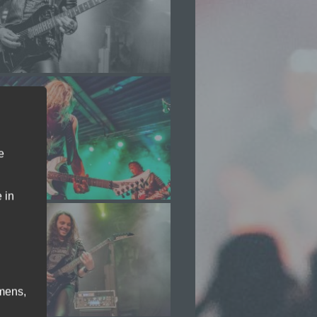
e
 in
mens,