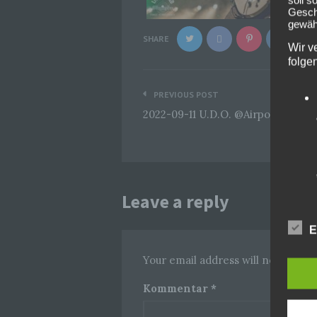
Geschä
gewähr
SHARE
Wir v
folge
Beitragsnavigation
PREVIOUS POST
2022-09-11 U.D.O. @Airport Obert
Leave a reply
E
Your email address will not be pub
Kommentar
*