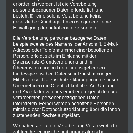
erforderlich werden. Ist die Verarbeitung
personenbezogener Daten erforderlich und
2022_09_01_Existance_DerHirs
besteht für eine solche Verarbeitung keine
ch_Nürnberg_Livesound-6
gesetzliche Grundlage, holen wir generell eine
Einwilligung der betroffenen Person ein.
Die Verarbeitung personenbezogener Daten,
beispielsweise des Namens, der Anschrift, E-Mail-
Adresse oder Telefonnummer einer betroffenen
Person, erfolgt stets im Einklang mit der
Datenschutz-Grundverordnung und in
Übereinstimmung mit den für uns geltenden
landesspezifischen Datenschutzbestimmungen.
Mittels dieser Datenschutzerklärung möchte unser
Unternehmen die Öffentlichkeit über Art, Umfang
und Zweck der von uns erhobenen, genutzten und
verarbeiteten personenbezogenen Daten
informieren. Ferner werden betroffene Personen
mittels dieser Datenschutzerklärung über die ihnen
zustehenden Rechte aufgeklärt.
2022_09_01_Existance_DerHirs
Wir haben als für die Verarbeitung Verantwortlicher
ch_Nürnberg_Livesound-4
zahlreiche technische und organisatorische