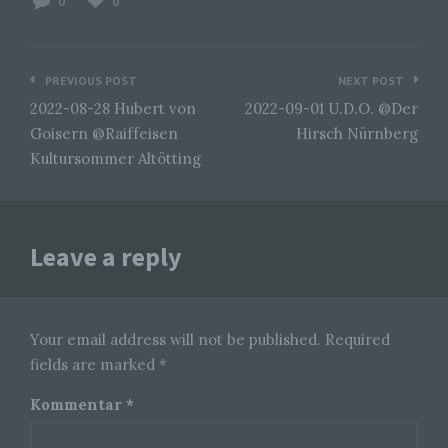
0
0
Rahmen eines bestimmten
Untersuchungsauftrags nach dem Unionsrecht
oder dem Recht der Mitgliedstaaten
möglicherweise personenbezogene Daten
Beitragsnavigation
PREVIOUS POST
NEXT POST
erhalten, gelten jedoch nicht als Empfänger.
2022-08-28 Hubert von
2022-09-01 U.D.O. @Der
Goisern @Raiffeisen
Hirsch Nürnberg
j) Dritter
Kultursommer Altötting
Dritter ist eine natürliche oder juristische Person,
Behörde, Einrichtung oder andere Stelle außer
der betroffenen Person, dem Verantwortlichen,
dem Auftragsverarbeiter und den Personen, die
Leave a reply
unter der unmittelbaren Verantwortung des
Verantwortlichen oder des Auftragsverarbeiters
befugt sind, die personenbezogenen Daten zu
verarbeiten.
Your email address will not be published. Required
fields are marked *
k) Einwilligung
Kommentar
*
Einwilligung ist jede von der betroffenen Person
freiwillig für den bestimmten Fall in informierter
Weise und unmissverständlich abgegebene