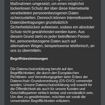
Maßnahmen umgesetzt, um einen möglichst
lückenlosen Schutz der über diese Internetseite
verarbeiteten personenbezogenen Daten
sicherzustellen. Dennoch können Internetbasierte
Datenübertragungen grundsätzlich
Sicherheitslücken aufweisen, sodass ein absoluter
Schutz nicht gewährleistet werden kann. Aus
diesem Grund steht es jeder betroffenen Person
frei, personenbezogene Daten auch auf
alternativen Wegen, beispielsweise telefonisch, an
uns zu übermitteln.
Begriffsbestimmungen
Die Datenschutzerklärung beruht auf den
Begrifflichkeiten, die durch den Europäischen
Richtlinien- und Verordnungsgeber beim Erlass der
2022_09_01_Existance_DerHirs
Datenschutz-Grundverordnung (DS-GVO) verwendet
ch_Nürnberg_Livesound-9
wurden. Unsere Datenschutzerklärung soll sowohl für
die Öffentlichkeit als auch für unsere Kunden und
Geschäftspartner einfach lesbar und verständlich sein.
Um dies zu gewährleisten, möchten wir vorab die
verwendeten Begrifflichkeiten erläutern.