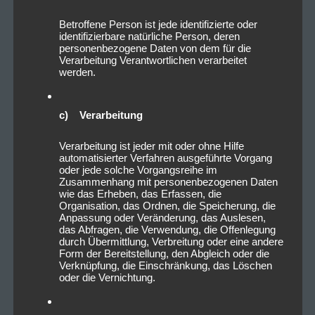
Betroffene Person ist jede identifizierte oder
identifizierbare natürliche Person, deren
personenbezogene Daten von dem für die
Verarbeitung Verantwortlichen verarbeitet
werden.
c) Verarbeitung
2022_09_01_Existance_DerHirs
ch_Nürnberg_Livesound-15
Verarbeitung ist jeder mit oder ohne Hilfe
automatisierter Verfahren ausgeführte Vorgang
oder jede solche Vorgangsreihe im
Zusammenhang mit personenbezogenen Daten
wie das Erheben, das Erfassen, die
Organisation, das Ordnen, die Speicherung, die
Anpassung oder Veränderung, das Auslesen,
das Abfragen, die Verwendung, die Offenlegung
durch Übermittlung, Verbreitung oder eine andere
Form der Bereitstellung, den Abgleich oder die
Verknüpfung, die Einschränkung, das Löschen
oder die Vernichtung.