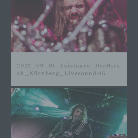
2022_09_01_Existance_DerHirs
ch_Nürnberg_Livesound-16