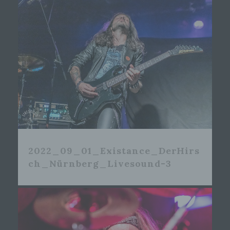
2022_09_01_Existance_DerHirs
ch_Nürnberg_Livesound-3