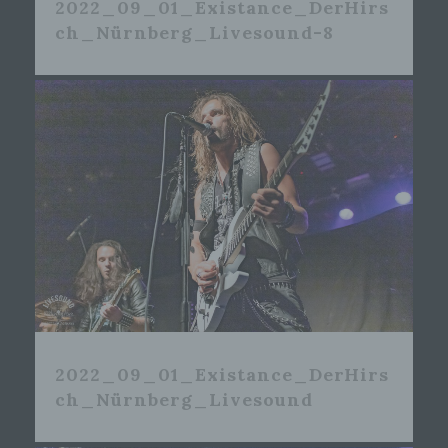
2022_09_01_Existance_DerHirs
ch_Nürnberg_Livesound-8
2022_09_01_Existance_DerHirs
ch_Nürnberg_Livesound