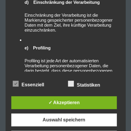
d) Einschränkung der Verarbeitung
Einschränkung der Verarbeitung ist die
Markierung gespeicherter personenbezogener
Daten mit dem Ziel, ihre künftige Verarbeitung
2022_09_01_Existance_DerHirs
einzuschränken.
ch_Nürnberg_Livesound-5
e) Profiling
Profiling ist jede Art der automatisierten
Verarbeitung personenbezogener Daten, die
darin besteht, dass diese personenbezogenen
Daten verwendet werden, um bestimmte
persönliche Aspekte, die sich auf eine natürliche
Essenziell
Statistiken
Person beziehen, zu bewerten, insbesondere,
um Aspekte bezüglich Arbeitsleistung,
wirtschaftlicher Lage, Gesundheit, persönlicher
Vorlieben, Interessen, Zuverlässigkeit, Verhalten,
✓ Akzeptieren
Aufenthaltsort oder Ortswechsel dieser
natürlichen Person zu analysieren oder
vorherzusagen.
Auswahl speichern