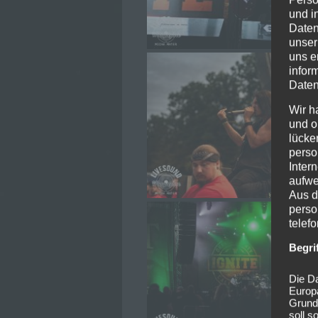
und i
Daten
unser
uns e
infor
Daten
Wir h
und o
lücke
perso
Inter
aufwe
Aus d
perso
telef
Begri
Die Da
Europ
Grund
soll s