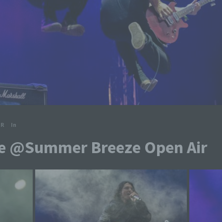
ER
In
te @Summer Breeze Open Air