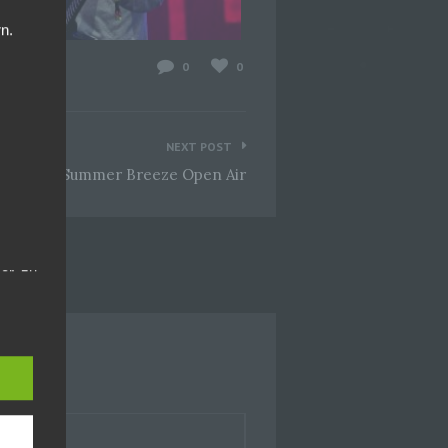
n.
0
0
NEXT POST
ll Burn @Summer Breeze Open Air
er, zu
en
en,