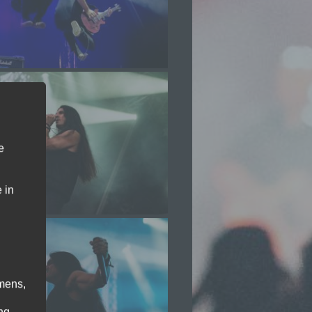
e
 in
mens,
ng