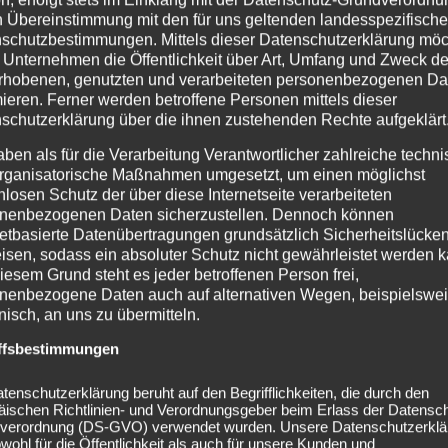
n Übereinstimmung mit den für uns geltenden landesspezifisch
schutzbestimmungen. Mittels dieser Datenschutzerklärung mö
 Unternehmen die Öffentlichkeit über Art, Umfang und Zweck de
rhobenen, genutzten und verarbeiteten personenbezogenen Da
mieren. Ferner werden betroffene Personen mittels dieser
schutzerklärung über die ihnen zustehenden Rechte aufgeklärt
aben als für die Verarbeitung Verantwortlicher zahlreiche techn
rganisatorische Maßnahmen umgesetzt, um einen möglichst
nlosen Schutz der über diese Internetseite verarbeiteten
nenbezogenen Daten sicherzustellen. Dennoch können
netbasierte Datenübertragungen grundsätzlich Sicherheitslücke
isen, sodass ein absoluter Schutz nicht gewährleistet werden k
iesem Grund steht es jeder betroffenen Person frei,
nenbezogene Daten auch auf alternativen Wegen, beispielswe
onisch, an uns zu übermitteln.
ffsbestimmungen
tenschutzerklärung beruht auf den Begrifflichkeiten, die durch den
äischen Richtlinien- und Verordnungsgeber beim Erlass der Datensc
verordnung (DS-GVO) verwendet wurden. Unsere Datenschutzerklä
owohl für die Öffentlichkeit als auch für unsere Kunden und