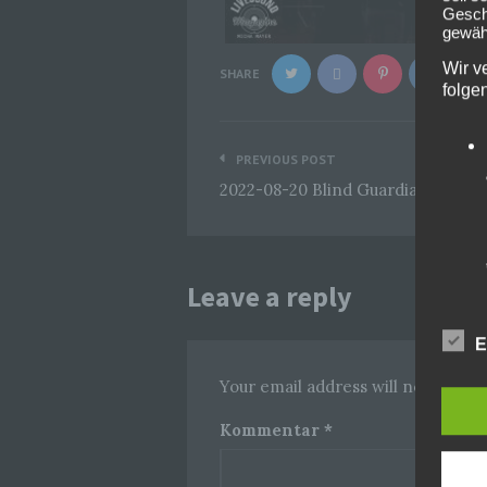
Geschä
gewähr
Wir v
SHARE
folge
Beitragsnavigation
PREVIOUS POST
2022-08-20 Blind Guardian @Sum
Leave a reply
E
Your email address will not be pub
Kommentar
*