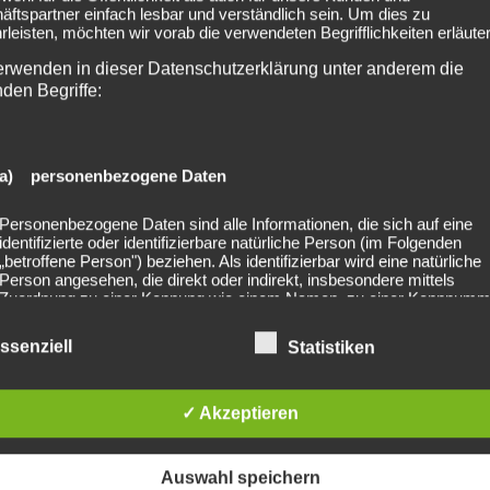
ftspartner einfach lesbar und verständlich sein. Um dies zu
leisten, möchten wir vorab die verwendeten Begrifflichkeiten erläuter
erwenden in dieser Datenschutzerklärung unter anderem die
nden Begriffe:
a) personenbezogene Daten
mer Breeze Open Air
2022-08-20 Heaven Sha
Personenbezogene Daten sind alle Informationen, die sich auf eine
identifizierte oder identifizierbare natürliche Person (im Folgenden
„betroffene Person") beziehen. Als identifizierbar wird eine natürliche
Person angesehen, die direkt oder indirekt, insbesondere mittels
Zuordnung zu einer Kennung wie einem Namen, zu einer Kennnumm
Standortdaten, zu einer Online-Kennung oder zu einem oder mehrer
besonderen Merkmalen, die Ausdruck der physischen, physiologisch
ssenziell
Statistiken
genetischen, psychischen, wirtschaftlichen, kulturellen oder sozialen
Identität dieser natürlichen Person sind, identifiziert werden kann.
lished. Required fields are marked *
✓ Akzeptieren
b) betroffene Person
Auswahl speichern
Betroffene Person ist jede identifizierte oder identifizierbare natürliche