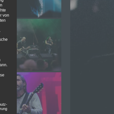
en
chte
r von
ten
.
ische
n
ann.
ise
hutz-
rung