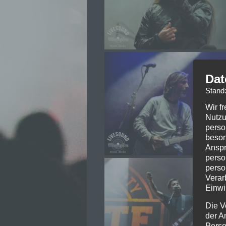
Dat
Stand
Wir f
Nutzu
perso
beson
Anspr
perso
perso
Verar
Einwi
Die V
der A
Perso