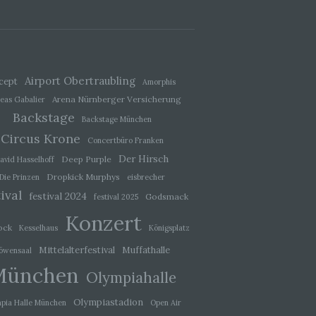
ener
wendet
che
Airport Obertraubling
cept
Amorphis
eben,
el
Arena Nürnberger Versicherung
eas Gabalier
Backstage
Backstage München
Circus Krone
Concertbüro Franken
Der Hirsch
Deep Purple
avid Hasselhoff
Dropkick Murphys
Die Prinzen
eisbrecher
 einer
ival
g
festival 2024
Godsmack
festival 2025
Konzert
ock
Kesselhaus
Königsplatz
ie
Mittelalterfestival
Muffathalle
öwensaal
baren
München
Olympiahalle
Olympiastadion
pia Halle München
Open Air