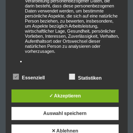
Verarbeitung personenbezogener Daten, die
darin besteht, dass diese personenbezogenen
Daten verwendet werden, um bestimmte
persönliche Aspekte, die sich auf eine natürliche
Person beziehen, zu bewerten, insbesondere,
um Aspekte bezüglich Arbeitsleistung,
wirtschaftlicher Lage, Gesundheit, persönlicher
Vorlieben, Interessen, Zuverlässigkeit, Verhalten,
Aufenthaltsort oder Ortswechsel dieser
natürlichen Person zu analysieren oder
vorherzusagen.
f) Pseudonymisierung
Essenziell
Statistiken
Pseudonymisierung ist die Verarbeitung
personenbezogener Daten in einer Weise, auf
welche die personenbezogenen Daten ohne
✓ Akzeptieren
Hinzuziehung zusätzlicher Informationen nicht
mehr einer spezifischen betroffenen Person
zugeordnet werden können, sofern diese
zusätzlichen Informationen gesondert aufbewahrt
Auswahl speichern
werden und technischen und organisatorischen
Maßnahmen unterliegen, die gewährleisten, dass
die personenbezogenen Daten nicht einer
✕ Ablehnen
identifizierten oder identifizierbaren natürlichen