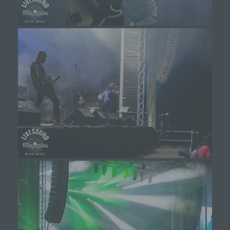
juristische Person, Behörde, Einrichtung oder
andere Stelle, die personenbezogene Daten im
Auftrag des Verantwortlichen verarbeitet.
i) Empfänger
Empfänger ist eine natürliche oder juristische
Person, Behörde, Einrichtung oder andere Stelle,
der personenbezogene Daten offengelegt
werden, unabhängig davon, ob es sich bei ihr um
einen Dritten handelt oder nicht. Behörden, die im
Rahmen eines bestimmten
Untersuchungsauftrags nach dem Unionsrecht
oder dem Recht der Mitgliedstaaten
möglicherweise personenbezogene Daten
erhalten, gelten jedoch nicht als Empfänger.
j) Dritter
Dritter ist eine natürliche oder juristische Person,
Behörde, Einrichtung oder andere Stelle außer
der betroffenen Person, dem Verantwortlichen,