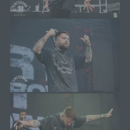
i) Empfänger
Empfänger ist eine natürliche oder juristische
Person, Behörde, Einrichtung oder andere Stelle,
der personenbezogene Daten offengelegt
werden, unabhängig davon, ob es sich bei ihr um
einen Dritten handelt oder nicht. Behörden, die im
Rahmen eines bestimmten
Untersuchungsauftrags nach dem Unionsrecht
oder dem Recht der Mitgliedstaaten
möglicherweise personenbezogene Daten
erhalten, gelten jedoch nicht als Empfänger.
j) Dritter
Dritter ist eine natürliche oder juristische Person,
Behörde, Einrichtung oder andere Stelle außer
der betroffenen Person, dem Verantwortlichen,
dem Auftragsverarbeiter und den Personen, die
unter der unmittelbaren Verantwortung des
Verantwortlichen oder des Auftragsverarbeiters
befugt sind, die personenbezogenen Daten zu
verarbeiten.