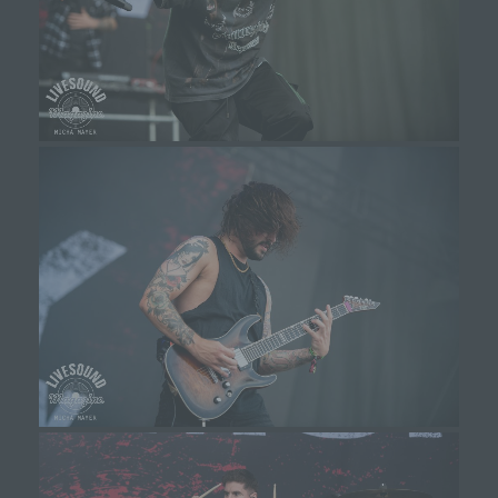
k) Einwilligung
Einwilligung ist jede von der betroffenen Person
freiwillig für den bestimmten Fall in informierter
Weise und unmissverständlich abgegebene
Willensbekundung in Form einer Erklärung oder
einer sonstigen eindeutigen bestätigenden
Handlung, mit der die betroffene Person zu
verstehen gibt, dass sie mit der Verarbeitung der
sie betreffenden personenbezogenen Daten
einverstanden ist.
Name und Anschrift des für die Verarbeitung
Verantwortlichen
Verantwortlicher im Sinne der Datenschutz-
Grundverordnung, sonstiger in den Mitgliedstaaten der
Europäischen Union geltenden Datenschutzgesetze
und anderer Bestimmungen mit
datenschutzrechtlichem Charakter ist die: