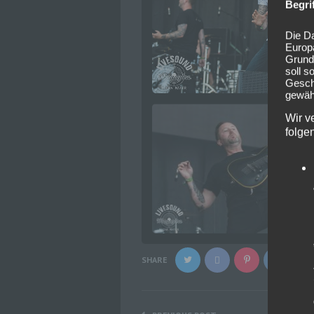
Begri
Die Da
Europ
Grund
soll s
Geschä
gewähr
Wir v
folge
SHARE
Beitragsnavigation