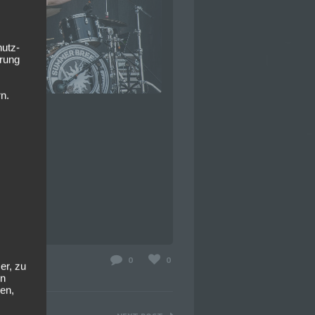
hutz-
rung
n.
0
0
er, zu
en
en,