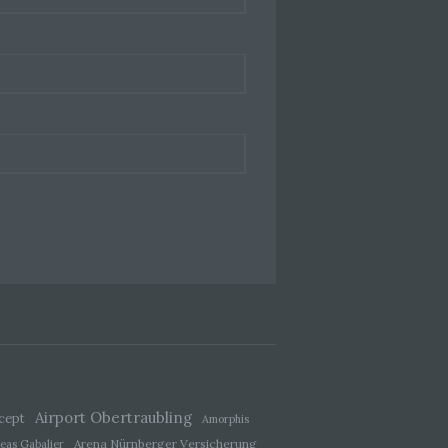
ener
wendet
che
eben,
el
 einer
g
Airport Obertraubling
cept
Amorphis
Arena Nürnberger Versicherung
eas Gabalier