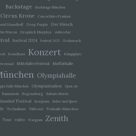
ie
baren
Backstage
Backstage München
Circus Krone
Concertbüro Franken
Der Hirsch
Deep Purple
avid Hasselhoff
Dropkick Murphys
Die Prinzen
eisbrecher
ival
festival 2024
Godsmack
festival 2025
rliche
llein
Konzert
itung
ock
Kesselhaus
Königsplatz
tel
Mittelalterfestival
Muffathalle
öwensaal
sweise
München
recht
Olympiahalle
Olympiastadion
pia Halle München
Open Air
Regensburg
Rammstein
Saltatio Mortis
losshof Festival
Scorpions
Seiler und Speer
le
Technikum
Tonhalle München
Tollwood
de,
rag
Zenith
video
Tour
Wargasm