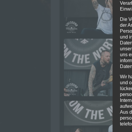
Verar
Einwi
Die V
der A
Perso
und i
Daten
unser
uns e
infor
Daten
Wir h
und o
lücke
perso
Inter
aufwe
Aus d
perso
telef