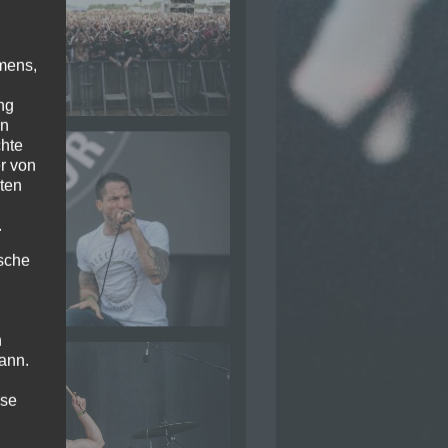
mens,
ng
en
chte
r von
ten
.
ische
n
ann.
ise