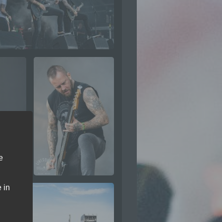
e
 in