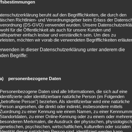
ffsbestimmungen
tenschutzerklärung beruht auf den Begrifflichkeiten, die durch den
äischen Richtlinien- und Verordnungsgeber beim Erlass der Datensc
verordnung (DS-GVO) verwendet wurden. Unsere Datenschutzerklä
owohl für die Öffentlichkeit als auch für unsere Kunden und
ftspartner einfach lesbar und verständlich sein. Um dies zu
leisten, möchten wir vorab die verwendeten Begrifflichkeiten erläuter
erwenden in dieser Datenschutzerklärung unter anderem die
nden Begriffe:
a) personenbezogene Daten
Personenbezogene Daten sind alle Informationen, die sich auf eine
identifizierte oder identifizierbare natürliche Person (im Folgenden
„betroffene Person") beziehen. Als identifizierbar wird eine natürliche
Person angesehen, die direkt oder indirekt, insbesondere mittels
Zuordnung zu einer Kennung wie einem Namen, zu einer Kennnumm
Standortdaten, zu einer Online-Kennung oder zu einem oder mehrer
besonderen Merkmalen, die Ausdruck der physischen, physiologisch
genetischen, psychischen, wirtschaftlichen, kulturellen oder sozialen
Identität dieser natürlichen Person sind, identifiziert werden kann.