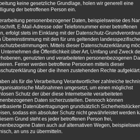
beitung keine gesetzliche Grundlage, holen wir generell eine
lligung der betroffenen Person ein.
erarbeitung personenbezogener Daten, beispielsweise des Na
nschrift, E-Mail-Adresse oder Telefonnummer einer betroffenen
n, erfolgt stets im Einklang mit der Datenschutz-Grundverordnu
n Übereinstimmung mit den für uns geltenden landesspezifisch
schutzbestimmungen. Mittels dieser Datenschutzerklärung mö
 Unternehmen die Öffentlichkeit über Art, Umfang und Zweck de
rhobenen, genutzten und verarbeiteten personenbezogenen Da
mieren. Ferner werden betroffene Personen mittels dieser
schutzerklärung über die ihnen zustehenden Rechte aufgeklärt
aben als für die Verarbeitung Verantwortlicher zahlreiche techn
rganisatorische Maßnahmen umgesetzt, um einen möglichst
nlosen Schutz der über diese Internetseite verarbeiteten
nenbezogenen Daten sicherzustellen. Dennoch können
netbasierte Datenübertragungen grundsätzlich Sicherheitslücke
isen, sodass ein absoluter Schutz nicht gewährleistet werden k
iesem Grund steht es jeder betroffenen Person frei,
nenbezogene Daten auch auf alternativen Wegen, beispielswe
onisch, an uns zu übermitteln.