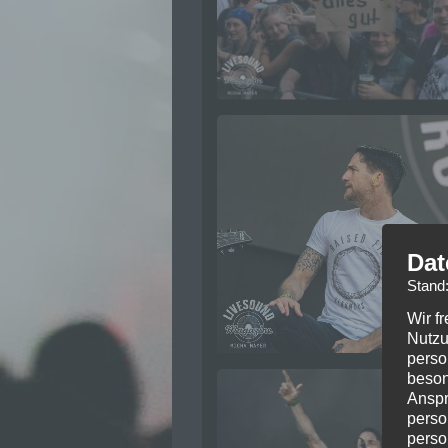
Dat
Stand
Wir f
Nutzu
perso
beson
Anspr
perso
perso