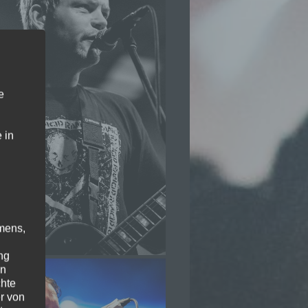
e
 in
mens,
ng
en
chte
r von