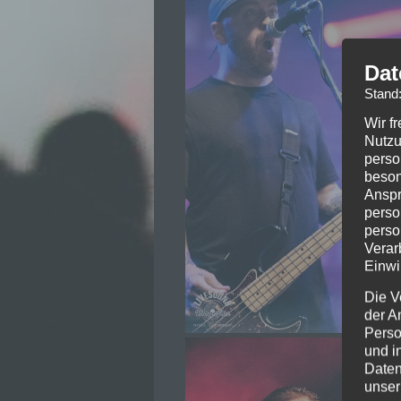
Dat
Stand
Wir f
Nutzu
perso
beson
Anspr
perso
perso
Verar
Einwi
Die V
der A
Perso
und i
Daten
unser