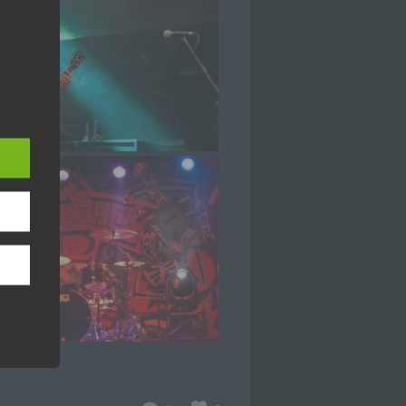
hang
der
, das
ener
wendet