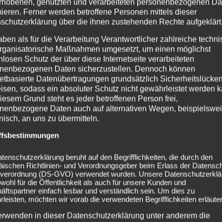
rhobenen, genutzten und verarbeiteten personenbezogenen Da
mieren. Ferner werden betroffene Personen mittels dieser
schutzerklärung über die ihnen zustehenden Rechte aufgeklärt
aben als für die Verarbeitung Verantwortlicher zahlreiche techn
rganisatorische Maßnahmen umgesetzt, um einen möglichst
nlosen Schutz der über diese Internetseite verarbeiteten
nenbezogenen Daten sicherzustellen. Dennoch können
netbasierte Datenübertragungen grundsätzlich Sicherheitslücke
isen, sodass ein absoluter Schutz nicht gewährleistet werden k
iesem Grund steht es jeder betroffenen Person frei,
nenbezogene Daten auch auf alternativen Wegen, beispielswe
onisch, an uns zu übermitteln.
ffsbestimmungen
tenschutzerklärung beruht auf den Begrifflichkeiten, die durch den
äischen Richtlinien- und Verordnungsgeber beim Erlass der Datensc
verordnung (DS-GVO) verwendet wurden. Unsere Datenschutzerklä
owohl für die Öffentlichkeit als auch für unsere Kunden und
ftspartner einfach lesbar und verständlich sein. Um dies zu
leisten, möchten wir vorab die verwendeten Begrifflichkeiten erläuter
erwenden in dieser Datenschutzerklärung unter anderem die