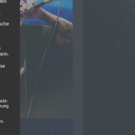
ten
.
ische
n
ann.
ise
hutz-
rung
n.