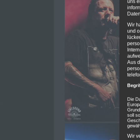
uns e
infor
Daten
Wir h
und o
lücke
perso
Inter
aufwe
Aus d
perso
telef
Begri
Die Da
Europ
Grund
soll s
Geschä
gewähr
Wir v