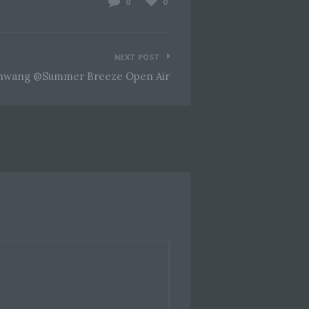
0
0
che
eben,
el
NEXT POST
nschwang @Summer Breeze Open Air
 einer
g
ie
baren
rliche
llein
itung