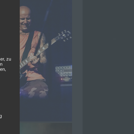
er, zu
en
en,
g