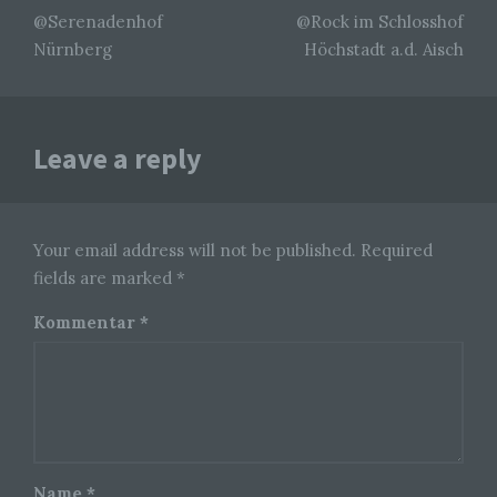
Verarbeitung personenbezogener Daten, die
@Serenadenhof
@Rock im Schlosshof
darin besteht, dass diese personenbezogenen
Daten verwendet werden, um bestimmte
Nürnberg
Höchstadt a.d. Aisch
persönliche Aspekte, die sich auf eine natürliche
Person beziehen, zu bewerten, insbesondere,
um Aspekte bezüglich Arbeitsleistung,
wirtschaftlicher Lage, Gesundheit, persönlicher
Vorlieben, Interessen, Zuverlässigkeit, Verhalten,
Leave a reply
Aufenthaltsort oder Ortswechsel dieser
natürlichen Person zu analysieren oder
vorherzusagen.
Your email address will not be published. Required
f) Pseudonymisierung
fields are marked *
Pseudonymisierung ist die Verarbeitung
Kommentar
*
personenbezogener Daten in einer Weise, auf
welche die personenbezogenen Daten ohne
Hinzuziehung zusätzlicher Informationen nicht
mehr einer spezifischen betroffenen Person
zugeordnet werden können, sofern diese
zusätzlichen Informationen gesondert aufbewahrt
werden und technischen und organisatorischen
Maßnahmen unterliegen, die gewährleisten, dass
die personenbezogenen Daten nicht einer
Name
*