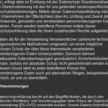
n, erfolgt stets im Einklang mit der Datenschutz-Grundverordnu
n Übereinstimmung mit den für uns geltenden landesspezifisch
schutzbestimmungen. Mittels dieser Datenschutzerklärung mö
 Unternehmen die Öffentlichkeit über Art, Umfang und Zweck de
rhobenen, genutzten und verarbeiteten personenbezogenen Da
mieren. Ferner werden betroffene Personen mittels dieser
schutzerklärung über die ihnen zustehenden Rechte aufgeklärt
aben als für die Verarbeitung Verantwortlicher zahlreiche techn
rganisatorische Maßnahmen umgesetzt, um einen möglichst
nlosen Schutz der über diese Internetseite verarbeiteten
nenbezogenen Daten sicherzustellen. Dennoch können
netbasierte Datenübertragungen grundsätzlich Sicherheitslücke
isen, sodass ein absoluter Schutz nicht gewährleistet werden k
iesem Grund steht es jeder betroffenen Person frei,
nenbezogene Daten auch auf alternativen Wegen, beispielswe
onisch, an uns zu übermitteln.
ffsbestimmungen
tenschutzerklärung beruht auf den Begrifflichkeiten, die durch den
äischen Richtlinien- und Verordnungsgeber beim Erlass der Datensc
verordnung (DS-GVO) verwendet wurden. Unsere Datenschutzerklä