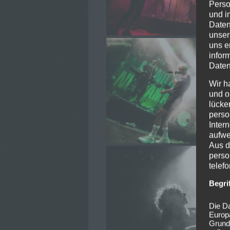
Perso
und i
Daten
unser
uns e
infor
Daten
Wir h
und o
lücke
perso
Inter
aufwe
Aus d
perso
telef
Begri
Die Da
Europ
Grund