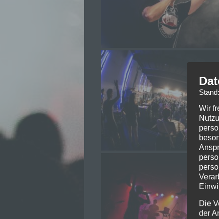
Dat
Stand
Wir f
Nutzu
perso
beson
Anspr
perso
perso
Verar
Einwi
Die V
der A