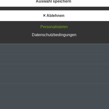
Auswahl speichern
Betroffene Person ist jede identifizierte oder identifizierbare natürliche
Person, deren personenbezogene Daten von dem für die Verarbeitun
Verantwortlichen verarbeitet werden.
✕ Ablehnen
c) Verarbeitung
Personalisieren
Datenschutzbedingungen
Verarbeitung ist jeder mit oder ohne Hilfe automatisierter Verfahren
ausgeführte Vorgang oder jede solche Vorgangsreihe im Zusammen
mit personenbezogenen Daten wie das Erheben, das Erfassen, die
Organisation, das Ordnen, die Speicherung, die Anpassung oder
Veränderung, das Auslesen, das Abfragen, die Verwendung, die
Offenlegung durch Übermittlung, Verbreitung oder eine andere Form 
Bereitstellung, den Abgleich oder die Verknüpfung, die Einschränkung
Löschen oder die Vernichtung.
d) Einschränkung der Verarbeitung
Einschränkung der Verarbeitung ist die Markierung gespeicherter
personenbezogener Daten mit dem Ziel, ihre künftige Verarbeitung
einzuschränken.