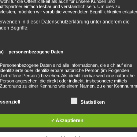
owohl für die Öffentlichkeit als auch für unsere Kunden und
ftspartner einfach lesbar und verständlich sein. Um dies zu
leisten, möchten wir vorab die verwendeten Begrifflichkeiten erläuter
erwenden in dieser Datenschutzerklärung unter anderem die
nden Begriffe:
a) personenbezogene Daten
reeze Open Air
2022-08-25 Rainhard F
Personenbezogene Daten sind alle Informationen, die sich auf eine
identifizierte oder identifizierbare natürliche Person (im Folgenden
„betroffene Person") beziehen. Als identifizierbar wird eine natürliche
Person angesehen, die direkt oder indirekt, insbesondere mittels
Zuordnung zu einer Kennung wie einem Namen, zu einer Kennnumm
Standortdaten, zu einer Online-Kennung oder zu einem oder mehrer
besonderen Merkmalen, die Ausdruck der physischen, physiologisch
genetischen, psychischen, wirtschaftlichen, kulturellen oder sozialen
ssenziell
Statistiken
Identität dieser natürlichen Person sind, identifiziert werden kann.
lished. Required fields are marked *
✓ Akzeptieren
b) betroffene Person