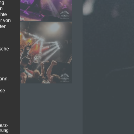
ng
en
chte
r von
ten
.
ische
n
ann.
ise
hutz-
rung