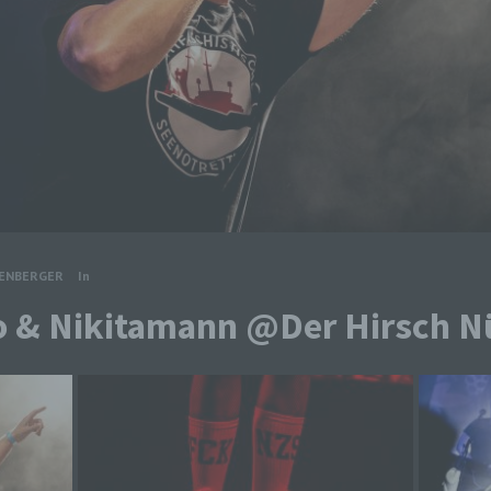
TENBERGER
In
o & Nikitamann @Der Hirsch N