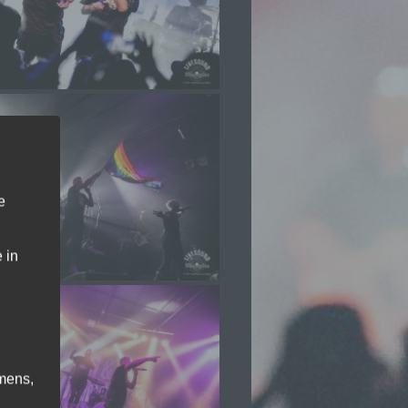
e
 in
mens,