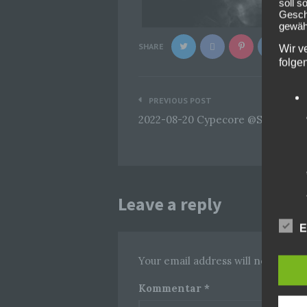
soll s
Geschä
gewähr
SHARE
Wir v
folge
Beitragsnavigation
PREVIOUS POST
2022-08-20 Cypecore @Summer B
Leave a reply
E
Your email address will not be pub
Kommentar
*