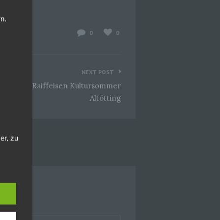
n.
0
0
NEXT POST
endrich @Raiffeisen Kultursommer
Altötting
er, zu
en
en,