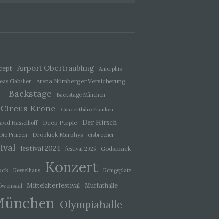
ener
wendet
che
eben,
Airport Obertraubling
cept
Amorphis
el
Arena Nürnberger Versicherung
eas Gabalier
Backstage
Backstage München
Circus Krone
Concertbüro Franken
Der Hirsch
Deep Purple
avid Hasselhoff
 einer
Dropkick Murphys
Die Prinzen
eisbrecher
g
ival
festival 2024
Godsmack
festival 2025
Konzert
ock
Kesselhaus
Königsplatz
ie
baren
Mittelalterfestival
Muffathalle
öwensaal
München
Olympiahalle