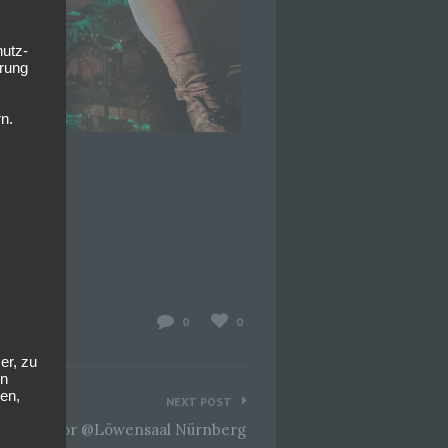
hutz-
rung
n.
0
0
er, zu
en
en,
NEXT POST
01 The Poor @Löwensaal Nürnberg