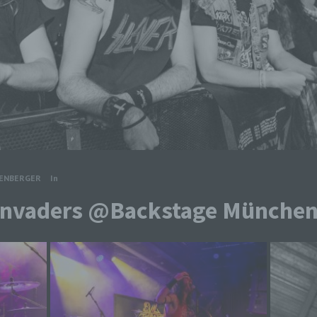
TENBERGER
In
 Invaders @Backstage Münche