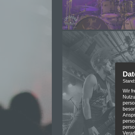
Dat
Stand
Wir f
Nutzu
perso
beson
Anspr
perso
perso
Verar