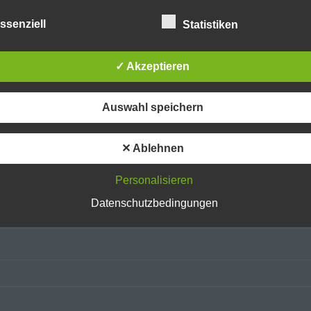
ssenziell
Statistiken
b) betroffene Person
Betroffene Person ist jede identifizierte oder identifizierbare natürliche
✓ Akzeptieren
Person, deren personenbezogene Daten von dem für die Verarbeitun
Verantwortlichen verarbeitet werden.
Auswahl speichern
lished. Required fields are marked *
c) Verarbeitung
✕ Ablehnen
Verarbeitung ist jeder mit oder ohne Hilfe automatisierter Verfahren
ausgeführte Vorgang oder jede solche Vorgangsreihe im Zusammen
mit personenbezogenen Daten wie das Erheben, das Erfassen, die
Personalisieren
Organisation, das Ordnen, die Speicherung, die Anpassung oder
Datenschutzbedingungen
Veränderung, das Auslesen, das Abfragen, die Verwendung, die
Offenlegung durch Übermittlung, Verbreitung oder eine andere Form 
Bereitstellung, den Abgleich oder die Verknüpfung, die Einschränkung
Löschen oder die Vernichtung.
d) Einschränkung der Verarbeitung