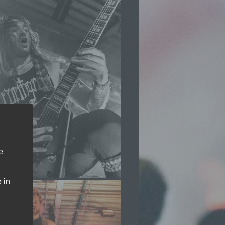
e
 in