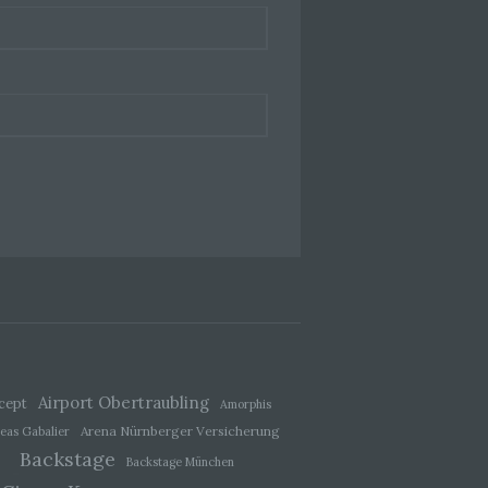
ener
wendet
che
eben,
el
 einer
g
Airport Obertraubling
cept
Amorphis
Arena Nürnberger Versicherung
eas Gabalier
Backstage
Backstage München
ie