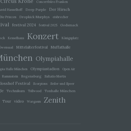
Circus Krone
baren
Concertbüro Franken
Der Hirsch
Deep Purple
avid Hasselhoff
Dropkick Murphys
Die Prinzen
eisbrecher
ival
festival 2024
Godsmack
festival 2025
Konzert
rliche
ock
Kesselhaus
Königsplatz
llein
itung
Mittelalterfestival
Muffathalle
öwensaal
tel
München
Olympiahalle
sweise
recht
Olympiastadion
pia Halle München
Open Air
Regensburg
Rammstein
Saltatio Mortis
losshof Festival
Scorpions
Seiler und Speer
le
Technikum
Tonhalle München
Tollwood
Zenith
video
Tour
de,
Wargasm
rag