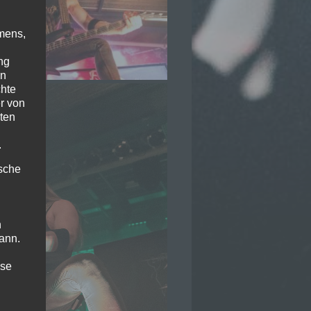
mens,
ng
en
chte
r von
ten
.
ische
n
ann.
ise