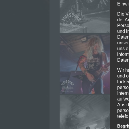
Einwi
Die V
der A
Perso
und i
Daten
unser
uns e
infor
Daten
Wir h
und o
lücke
perso
Inter
aufwe
Aus d
perso
telef
Begri