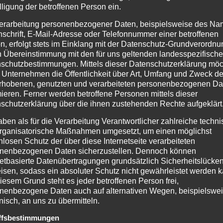
lligung der betroffenen Person ein.
erarbeitung personenbezogener Daten, beispielsweise des Na
nschrift, E-Mail-Adresse oder Telefonnummer einer betroffenen
n, erfolgt stets im Einklang mit der Datenschutz-Grundverordnu
n Übereinstimmung mit den für uns geltenden landesspezifisch
schutzbestimmungen. Mittels dieser Datenschutzerklärung mö
 Unternehmen die Öffentlichkeit über Art, Umfang und Zweck de
rhobenen, genutzten und verarbeiteten personenbezogenen Da
mieren. Ferner werden betroffene Personen mittels dieser
schutzerklärung über die ihnen zustehenden Rechte aufgeklärt
aben als für die Verarbeitung Verantwortlicher zahlreiche techn
rganisatorische Maßnahmen umgesetzt, um einen möglichst
nlosen Schutz der über diese Internetseite verarbeiteten
nenbezogenen Daten sicherzustellen. Dennoch können
netbasierte Datenübertragungen grundsätzlich Sicherheitslücke
isen, sodass ein absoluter Schutz nicht gewährleistet werden k
iesem Grund steht es jeder betroffenen Person frei,
nenbezogene Daten auch auf alternativen Wegen, beispielswe
onisch, an uns zu übermitteln.
ffsbestimmungen