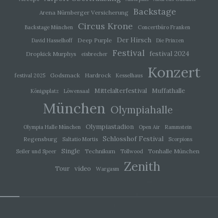
Zwecke und Mittel dieser Verarbeitung durch das
Backstage
Arena Nürnberger Versicherung
Unionsrecht oder das Recht der Mitgliedstaaten
vorgegeben, so kann der Verantwortliche
Circus Krone
Backstage München
Concertbüro Franken
beziehungsweise können die bestimmten
Kriterien seiner Benennung nach dem
Der Hirsch
Deep Purple
David Hasselhoff
Die Prinzen
Unionsrecht oder dem Recht der Mitgliedstaaten
Festival
festival 2024
Dropkick Murphys
eisbrecher
vorgesehen werden.
Konzert
Godsmack
Hardrock
festival 2025
Kesselhaus
h) Auftragsverarbeiter
Mittelalterfestival
Muffathalle
Königsplatz
Löwensaal
München
Auftragsverarbeiter ist eine natürliche oder
Olympiahalle
juristische Person, Behörde, Einrichtung oder
andere Stelle, die personenbezogene Daten im
Olympiastadion
Olympia Halle München
Open Air
Rammstein
Auftrag des Verantwortlichen verarbeitet.
Schlosshof Festival
Regensburg
Saltatio Mortis
Scorpions
Single
Technikum
Tonhalle München
Seiler und Speer
Tollwood
i) Empfänger
Zenith
video
Tour
Wargasm
Empfänger ist eine natürliche oder juristische
Person, Behörde, Einrichtung oder andere Stelle,
der personenbezogene Daten offengelegt
werden, unabhängig davon, ob es sich bei ihr um
einen Dritten handelt oder nicht. Behörden, die im