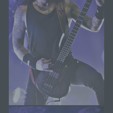
werden, unabhängig davon, ob es sich bei ihr um
einen Dritten handelt oder nicht. Behörden, die im
Rahmen eines bestimmten
Untersuchungsauftrags nach dem Unionsrecht
oder dem Recht der Mitgliedstaaten
möglicherweise personenbezogene Daten
erhalten, gelten jedoch nicht als Empfänger.
j) Dritter
Dritter ist eine natürliche oder juristische Person,
Behörde, Einrichtung oder andere Stelle außer
der betroffenen Person, dem Verantwortlichen,
dem Auftragsverarbeiter und den Personen, die
unter der unmittelbaren Verantwortung des
Verantwortlichen oder des Auftragsverarbeiters
befugt sind, die personenbezogenen Daten zu
verarbeiten.
k) Einwilligung
Einwilligung ist jede von der betroffenen Person