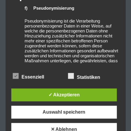
f) Pseudonymisierung
Pseudonymisierung ist die Verarbeitung
personenbezogener Daten in einer Weise, auf
welche die personenbezogenen Daten ohne
Hinzuziehung zusätzlicher Informationen nicht
mehr einer spezifischen betroffenen Person
zugeordnet werden können, sofern diese
zusätzlichen Informationen gesondert aufbewahrt
werden und technischen und organisatorischen
Maßnahmen unterliegen, die gewährleisten, dass
die personenbezogenen Daten nicht einer
identifizierten oder identifizierbaren natürlichen
Person zugewiesen werden.
Essenziell
Statistiken
g) Verantwortlicher oder für die
✓ Akzeptieren
Verarbeitung Verantwortlicher
Verantwortlicher oder für die Verarbeitung
Auswahl speichern
Verantwortlicher ist die natürliche oder juristische
Person, Behörde, Einrichtung oder andere Stelle,
die allein oder gemeinsam mit anderen über die
✕ Ablehnen