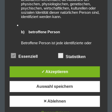
physischen, physiologischen, genetischen,
psychischen, wirtschaftlichen, kulturellen oder
sozialen Identität dieser natürlichen Person sind,
identifiziert werden kann.
b) betroffene Person
Betroffene Person ist jede identifizierte oder
identifizierbare natürliche Person, deren
personenbezogene Daten von dem für die
Verarbeitung Verantwortlichen verarbeitet
Essenziell
Statistiken
werden.
✓ Akzeptieren
c) Verarbeitung
Verarbeitung ist jeder mit oder ohne Hilfe
Auswahl speichern
automatisierter Verfahren ausgeführte Vorgang
oder jede solche Vorgangsreihe im
Zusammenhang mit personenbezogenen Daten
✕ Ablehnen
wie das Erheben, das Erfassen, die
Organisation, das Ordnen, die Speicherung, die
Anpassung oder Veränderung, das Auslesen,