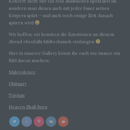
Konzert nicht nur ein rein akustisches Spektakel ist,
Empfänger ist eine natürliche oder juristische
sondern man dieses auch mit jeder Faser seines
Person, Behörde, Einrichtung oder andere Stelle,
der personenbezogene Daten offengelegt
Körpers spürt – und auch noch einige Zeit danach
werden, unabhängig davon, ob es sich bei ihr um
spüren wird
einen Dritten handelt oder nicht. Behörden, die im
Rahmen eines bestimmten
Untersuchungsauftrags nach dem Unionsrecht
Wir hoffen, wir konnten die Emotionen an diesem
oder dem Recht der Mitgliedstaaten
Abend ebenfalls bildtechnisch einfangen
möglicherweise personenbezogene Daten
erhalten, gelten jedoch nicht als Empfänger.
Hier in unserer Gallery könnt ihr euch wie immer ein
Bild davon machen:
j) Dritter
Malevolence
Dritter ist eine natürliche oder juristische Person,
Obituary
Behörde, Einrichtung oder andere Stelle außer
der betroffenen Person, dem Verantwortlichen,
dem Auftragsverarbeiter und den Personen, die
Trivium
unter der unmittelbaren Verantwortung des
Verantwortlichen oder des Auftragsverarbeiters
Heaven Shall Burn
befugt sind, die personenbezogenen Daten zu
verarbeiten.