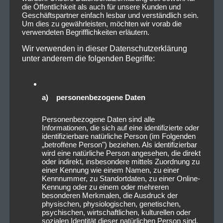
sie auf der Bühne unterstützt von Alex Dietz –
die Öffentlichkeit als auch für unsere Kunden und
Geschäftspartner einfach lesbar und verständlich sein.
Gitarrist von
Heaven Shall Burn
.
Um dies zu gewährleisten, möchten wir vorab die
verwendeten Begrifflichkeiten erläutern.
Insgesamt war ihre Setlist äußerst ausgeglichen und
Wir verwenden in dieser Datenschutzerklärung
fast aus jedem ihrer 10 Alben wurde ein Lied gespielt.
unter anderem die folgenden Begriffe:
a) personenbezogene Daten
Personenbezogene Daten sind alle
Informationen, die sich auf eine identifizierte oder
identifizierbare natürliche Person (im Folgenden
„betroffene Person") beziehen. Als identifizierbar
wird eine natürliche Person angesehen, die direkt
oder indirekt, insbesondere mittels Zuordnung zu
einer Kennung wie einem Namen, zu einer
Kennnummer, zu Standortdaten, zu einer Online-
Kennung oder zu einem oder mehreren
besonderen Merkmalen, die Ausdruck der
physischen, physiologischen, genetischen,
Heaven Shall Burn
betraten dann etwa 22 Uhr die
psychischen, wirtschaftlichen, kulturellen oder
Bühne. Es war ein fulminanter Start mit einer roten
sozialen Identität dieser natürlichen Person sind,