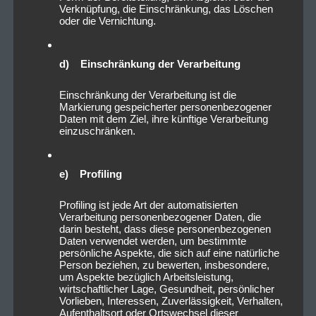
Verknüpfung, die Einschränkung, das Löschen
oder die Vernichtung.
d) Einschränkung der Verarbeitung
Einschränkung der Verarbeitung ist die
Markierung gespeicherter personenbezogener
Daten mit dem Ziel, ihre künftige Verarbeitung
einzuschränken.
e) Profiling
Profiling ist jede Art der automatisierten
Verarbeitung personenbezogener Daten, die
darin besteht, dass diese personenbezogenen
Daten verwendet werden, um bestimmte
persönliche Aspekte, die sich auf eine natürliche
Person beziehen, zu bewerten, insbesondere,
um Aspekte bezüglich Arbeitsleistung,
Zum Schluss wurde die Bühne noch in einen Vorhang
wirtschaftlicher Lage, Gesundheit, persönlicher
Vorlieben, Interessen, Zuverlässigkeit, Verhalten,
aus Funkenregen gehüllt. Zusätzlich wurden auch
Aufenthaltsort oder Ortswechsel dieser