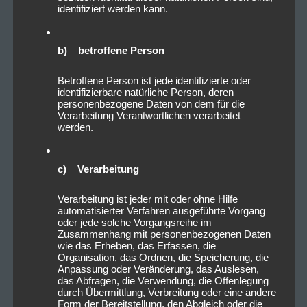
identifiziert werden kann.
Konfetti Explosion. Bereits beim dritten Lied
„
Übermacht
“ wurde Feuer gezündet und unterstrich
damit die explosive Stimmung, die im Zenith
b) betroffene Person
herrschte. Hightlight war definitiv „
Endzeit
“, bei dem
auch die entsprechende Stimmung erzeugt wurde,
Betroffene Person ist jede identifizierte oder
identifizierbare natürliche Person, deren
indem im Hintergrund ein Flammenmeer auf den
personenbezogene Daten von dem für die
Bildschirmen zu sehen war, zusätzlich regnete es
Verarbeitung Verantwortlichen verarbeitet
werden.
etwas Konfetti, das in dem Zusammenhang wirkte, als
würde es Asche regnen.
c) Verarbeitung
Verarbeitung ist jeder mit oder ohne Hilfe
automatisierter Verfahren ausgeführte Vorgang
oder jede solche Vorgangsreihe im
Zusammenhang mit personenbezogenen Daten
wie das Erheben, das Erfassen, die
Organisation, das Ordnen, die Speicherung, die
Anpassung oder Veränderung, das Auslesen,
das Abfragen, die Verwendung, die Offenlegung
durch Übermittlung, Verbreitung oder eine andere
Form der Bereitstellung, den Abgleich oder die