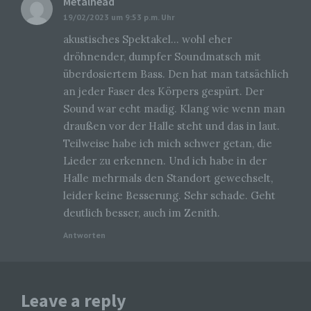
Metalhead
sagt:
Hauffstraße 10
19/02/2023 um 9:53 p.m. Uhr
90491 Nürnberg
akustisches Spektakel… wohl eher
Deutschland
dröhnender, dumpfer Soundmatsch mit
überdosiertem Bass. Den hat man tatsächlich
01777102175
an jeder Faser des Körpers gespürt. Der
E-Mail: info@livesound-magazine.com
Sound war echt madig. Klang wie wenn man
Cookies / SessionStorage / LocalStorage
draußen vor der Halle steht und das in laut.
Teilweise habe ich mich schwer getan, die
Die Internetseiten verwenden teilweise so genannte
Lieder zu erkennen. Und ich habe in der
Cookies, LocalStorage und SessionStorage. Dies dient
dazu, unser Angebot nutzerfreundlicher, effektiver und
Halle mehrmals den Standort gewechselt,
sicherer zu machen. Local Storage und
leider keine Besserung. Sehr schade. Geht
SessionStorage ist eine Technologie, mit welcher ihr
deutlich besser, auch im Zenith.
Browser Daten auf Ihrem Computer oder mobilen
Gerät abspeichert. Cookies sind Textdateien, welche
Antworten
über einen Internetbrowser auf einem Computersystem
abgelegt und gespeichert werden. Sie können die
Verwendung von Cookies, LocalStorage und
SessionStorage durch entsprechende Einstellung in
Ihrem Browser verhindern.
Leave a reply
Zahlreiche Internetseiten und Server verwenden