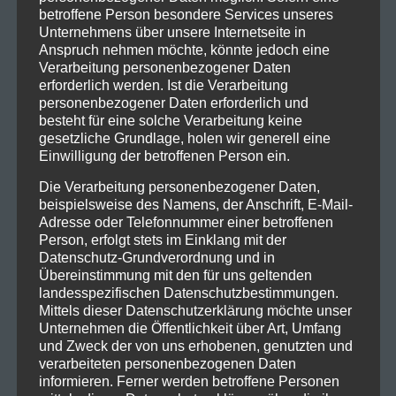
betroffene Person besondere Services unseres
Unternehmens über unsere Internetseite in
Anspruch nehmen möchte, könnte jedoch eine
Verarbeitung personenbezogener Daten
Auch ihren Song „
Pillars of Serpentis
“ gaben sie zum
erforderlich werden. Ist die Verarbeitung
personenbezogener Daten erforderlich und
Besten, welcher bereits von
Heaven Shall Burn
besteht für eine solche Verarbeitung keine
gecovert wurde. Unterstützt wurden sie dabei von
gesetzliche Grundlage, holen wir generell eine
Josh Baines dem Gitarristen von
Malevolence
.
Einwilligung der betroffenen Person ein.
Absolutes Highlight war „
like Callisto to a Star in
Die Verarbeitung personenbezogener Daten,
Heaven
“, welches sie das erste mal vor einem
beispielsweise des Namens, der Anschrift, E-Mail-
Publikum spielten seit 2009.
Adresse oder Telefonnummer einer betroffenen
Person, erfolgt stets im Einklang mit der
Datenschutz-Grundverordnung und in
Übereinstimmung mit den für uns geltenden
landesspezifischen Datenschutzbestimmungen.
Mittels dieser Datenschutzerklärung möchte unser
Unternehmen die Öffentlichkeit über Art, Umfang
und Zweck der von uns erhobenen, genutzten und
verarbeiteten personenbezogenen Daten
informieren. Ferner werden betroffene Personen