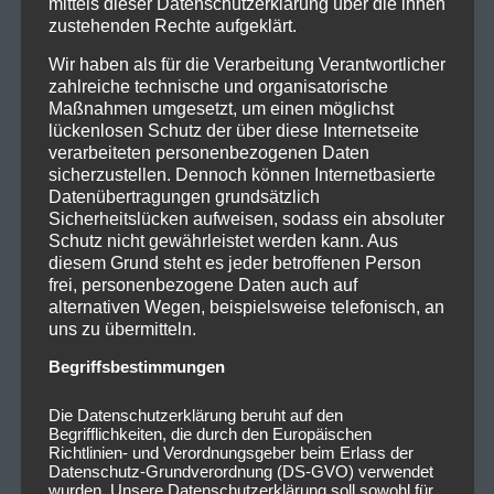
mittels dieser Datenschutzerklärung über die ihnen
zustehenden Rechte aufgeklärt.
Wir haben als für die Verarbeitung Verantwortlicher
zahlreiche technische und organisatorische
Maßnahmen umgesetzt, um einen möglichst
lückenlosen Schutz der über diese Internetseite
verarbeiteten personenbezogenen Daten
sicherzustellen. Dennoch können Internetbasierte
Datenübertragungen grundsätzlich
Sicherheitslücken aufweisen, sodass ein absoluter
Schutz nicht gewährleistet werden kann. Aus
diesem Grund steht es jeder betroffenen Person
frei, personenbezogene Daten auch auf
alternativen Wegen, beispielsweise telefonisch, an
uns zu übermitteln.
Begriffsbestimmungen
Die Datenschutzerklärung beruht auf den
Begrifflichkeiten, die durch den Europäischen
Richtlinien- und Verordnungsgeber beim Erlass der
Datenschutz-Grundverordnung (DS-GVO) verwendet
Bei ihrem leider vorletzten Lied „
in Waves
“ wurden
wurden. Unsere Datenschutzerklärung soll sowohl für