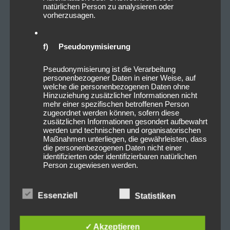
noch ein letztes mal die Konfettikanonen in
natürlichen Person zu analysieren oder
vorherzusagen.
Anspruch genommen.
f) Pseudonymisierung
Pseudonymisierung ist die Verarbeitung
personenbezogener Daten in einer Weise, auf
welche die personenbezogenen Daten ohne
Hinzuziehung zusätzlicher Informationen nicht
mehr einer spezifischen betroffenen Person
zugeordnet werden können, sofern diese
zusätzlichen Informationen gesondert aufbewahrt
werden und technischen und organisatorischen
Maßnahmen unterliegen, die gewährleisten, dass
die personenbezogenen Daten nicht einer
identifizierten oder identifizierbaren natürlichen
Person zugewiesen werden.
Essenziell
Statistiken
g) Verantwortlicher oder für die
Verarbeitung Verantwortlicher
✓ Akzeptieren
Verantwortlicher oder für die Verarbeitung