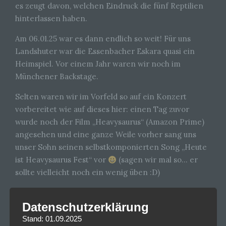
es zeugt davon, welchen Eindruck die fünf Reptilien
hinterlassen haben.
Am 06.01.25 war es dann endlich so weit! Für uns
Landshuter war die Essenbacher Eskara quasi ein
Heimspiel. Vor einem Jahr waren wir noch im
Münchener Backstage.
Selten waren wir im Vorfeld so auf ein Konzert
vorbereitet wie auf dieses hier: einen Tag zuvor
wurde noch der Film „Heavysaurus“ (Amazon Prime)
angesehen und eine ganze Weile vorher sang uns
unser Sohn seinen selbstkomponierten Song „Heute
ist Heavysaurus Fest“ vor
(sagen wir mal so… er
sollte vielleicht noch ein wenig üben :D)
Etwa 600 Kinder und Erwachsene versammelten sich
Datenschutzerklärung
in der Eskara Halle um die Heavysaurus live zu
erleben.
Stand: 01.09.2025