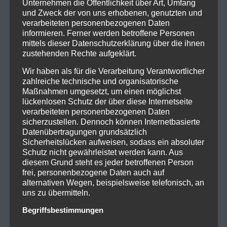
Unternehmen die Öffentlichkeit über Art, Umfang
und Zweck der von uns erhobenen, genutzten und
Meinen größten Respekt übrigens an die Musiker!
verarbeiteten personenbezogenen Daten
Auf so vielen Ebenen… das live Pensum ist enorm (an
informieren. Ferner werden betroffene Personen
mittels dieser Datenschutzerklärung über die ihnen
die 130 Auftritte in diesem Jahr), und es muss ihnen
zustehenden Rechte aufgeklärt.
wirklich extrem heiß sein in ihren Kostümen (die
Halle war auch noch gut geheizt). Und dann auch
Wir haben als für die Verarbeitung Verantwortlicher
zahlreiche technische und organisatorische
noch einen solchen Spaß zu vermitteln, dass sogar
Maßnahmen umgesetzt, um einen möglichst
die ein oder anderen Eltern mittanzten – das ist
lückenlosen Schutz der über diese Internetseite
schon eine grandiose Leistung.
verarbeiteten personenbezogenen Daten
sicherzustellen. Dennoch können Internetbasierte
Datenübertragungen grundsätzlich
Sicherheitslücken aufweisen, sodass ein absoluter
Schutz nicht gewährleistet werden kann. Aus
diesem Grund steht es jeder betroffenen Person
frei, personenbezogene Daten auch auf
alternativen Wegen, beispielsweise telefonisch, an
uns zu übermitteln.
Begriffsbestimmungen