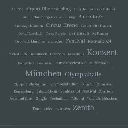
Airport Obertraubling
Accept
Amorphis
Andreas Gabalier
i) Empfänger
Backstage
Arena Nürnberger Versicherung
Circus Krone
Backstage München
Concertbüro Franken
Empfänger ist eine natürliche oder juristische
Person, Behörde, Einrichtung oder andere Stelle,
Der Hirsch
Deep Purple
David Hasselhoff
Die Prinzen
der personenbezogene Daten offengelegt
Festival
festival 2024
werden, unabhängig davon, ob es sich bei ihr um
Dropkick Murphys
eisbrecher
einen Dritten handelt oder nicht. Behörden, die im
Konzert
Rahmen eines bestimmten
Godsmack
Hardrock
festival 2025
Kesselhaus
Untersuchungsauftrags nach dem Unionsrecht
oder dem Recht der Mitgliedstaaten
Mittelalterfestival
Muffathalle
Königsplatz
Löwensaal
möglicherweise personenbezogene Daten
München
erhalten, gelten jedoch nicht als Empfänger.
Olympiahalle
Olympiastadion
Olympia Halle München
Open Air
Rammstein
j) Dritter
Schlosshof Festival
Regensburg
Saltatio Mortis
Scorpions
Single
Technikum
Tonhalle München
Seiler und Speer
Tollwood
Dritter ist eine natürliche oder juristische Person,
Zenith
Behörde, Einrichtung oder andere Stelle außer
video
Tour
Wargasm
der betroffenen Person, dem Verantwortlichen,
dem Auftragsverarbeiter und den Personen, die
unter der unmittelbaren Verantwortung des
Verantwortlichen oder des Auftragsverarbeiters