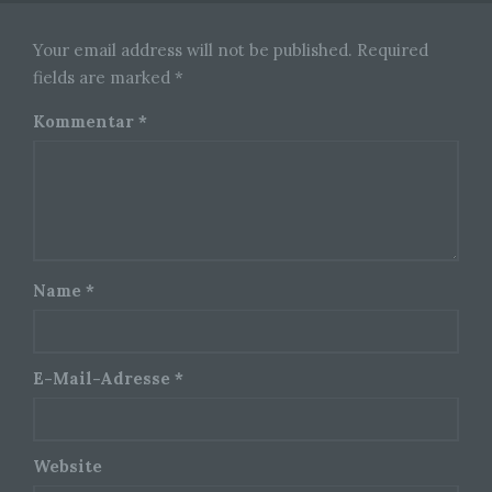
Person beziehen, zu bewerten, insbesondere,
um Aspekte bezüglich Arbeitsleistung,
wirtschaftlicher Lage, Gesundheit, persönlicher
Your email address will not be published. Required
Vorlieben, Interessen, Zuverlässigkeit, Verhalten,
fields are marked *
Aufenthaltsort oder Ortswechsel dieser
natürlichen Person zu analysieren oder
Kommentar
*
vorherzusagen.
f) Pseudonymisierung
Pseudonymisierung ist die Verarbeitung
personenbezogener Daten in einer Weise, auf
welche die personenbezogenen Daten ohne
Name
*
Hinzuziehung zusätzlicher Informationen nicht
mehr einer spezifischen betroffenen Person
zugeordnet werden können, sofern diese
zusätzlichen Informationen gesondert aufbewahrt
werden und technischen und organisatorischen
E-Mail-Adresse
*
Maßnahmen unterliegen, die gewährleisten, dass
die personenbezogenen Daten nicht einer
identifizierten oder identifizierbaren natürlichen
Person zugewiesen werden.
Website