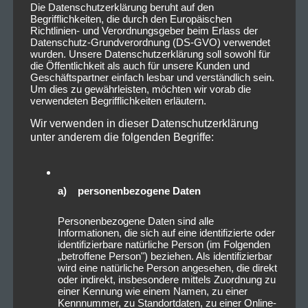
Die Datenschutzerklärung beruht auf den
Begrifflichkeiten, die durch den Europäischen
Richtlinien- und Verordnungsgeber beim Erlass der
Datenschutz-Grundverordnung (DS-GVO) verwendet
wurden. Unsere Datenschutzerklärung soll sowohl für
Nicht umsonst spielen sie dieses Jahr wohl auch auf
die Öffentlichkeit als auch für unsere Kunden und
dem wohl größten Metal Festival überhaupt – dem
Geschäftspartner einfach lesbar und verständlich sein.
Wacken Open Air
Haben sie sich aber auch echt
Um dies zu gewährleisten, möchten wir vorab die
verwendeten Begrifflichkeiten erläutern.
verdient.
Wir verwenden in dieser Datenschutzerklärung
unter anderem die folgenden Begriffe:
a) personenbezogene Daten
Personenbezogene Daten sind alle
Informationen, die sich auf eine identifizierte oder
identifizierbare natürliche Person (im Folgenden
„betroffene Person") beziehen. Als identifizierbar
wird eine natürliche Person angesehen, die direkt
oder indirekt, insbesondere mittels Zuordnung zu
einer Kennung wie einem Namen, zu einer
Kennnummer, zu Standortdaten, zu einer Online-