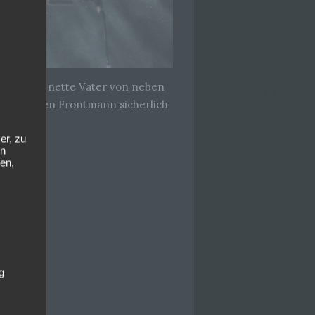
änger der nette Vater von neben
tte man den Frontmann sicherlich
er, zu
en
en,
g