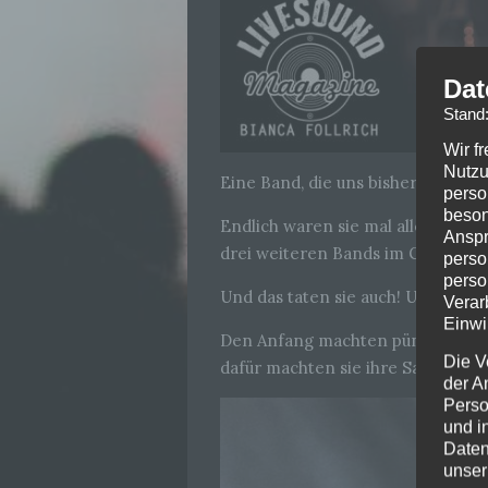
Dat
Stand
Wir f
Nutzu
Eine Band, die uns bisher live au
perso
beson
Endlich waren sie mal alleineinige
Anspr
drei weiteren Bands im Gepäck, di
perso
perso
Und das taten sie auch! Und wie!
Verar
Einwi
Den Anfang machten pünktlich um
Die V
dafür machten sie ihre Sache erst
der A
Perso
und i
Daten
unser