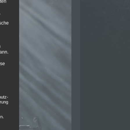
ten
.
ische
n
ann.
ise
hutz-
rung
n.