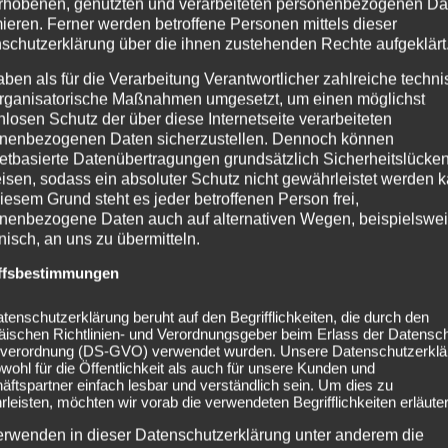
rhobenen, genutzten und verarbeiteten personenbezogenen Da
mieren. Ferner werden betroffene Personen mittels dieser
schutzerklärung über die ihnen zustehenden Rechte aufgeklärt
aben als für die Verarbeitung Verantwortlicher zahlreiche techn
rganisatorische Maßnahmen umgesetzt, um einen möglichst
nlosen Schutz der über diese Internetseite verarbeiteten
nenbezogenen Daten sicherzustellen. Dennoch können
netbasierte Datenübertragungen grundsätzlich Sicherheitslücke
isen, sodass ein absoluter Schutz nicht gewährleistet werden k
iesem Grund steht es jeder betroffenen Person frei,
nenbezogene Daten auch auf alternativen Wegen, beispielswe
onisch, an uns zu übermitteln.
ffsbestimmungen
tenschutzerklärung beruht auf den Begrifflichkeiten, die durch den
äischen Richtlinien- und Verordnungsgeber beim Erlass der Datensc
verordnung (DS-GVO) verwendet wurden. Unsere Datenschutzerklä
owohl für die Öffentlichkeit als auch für unsere Kunden und
ftspartner einfach lesbar und verständlich sein. Um dies zu
leisten, möchten wir vorab die verwendeten Begrifflichkeiten erläuter
erwenden in dieser Datenschutzerklärung unter anderem die