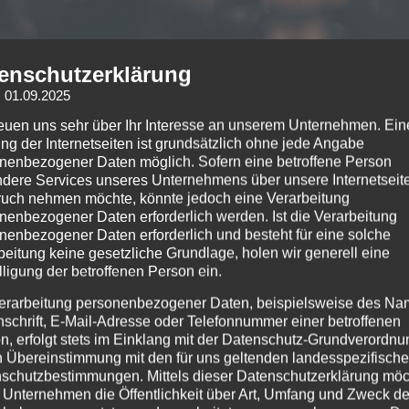
enschutzerklärung
: 01.09.2025
reuen uns sehr über Ihr Interesse an unserem Unternehmen. Ein
ng der Internetseiten ist grundsätzlich ohne jede Angabe
ch nie enttäuscht hat. Und auch dieser Abend sollte mal wieder
nenbezogener Daten möglich. Sofern eine betroffene Person
dere Services unseres Unternehmens über unsere Internetseite
r Headliner (wir sind ja generell nicht so die Fans von Co-Hea
uch nehmen möchte, könnte jedoch eine Verarbeitung
e für den Support sorgten.
nenbezogener Daten erforderlich werden. Ist die Verarbeitung
nenbezogener Daten erforderlich und besteht für eine solche
beitung keine gesetzliche Grundlage, holen wir generell eine
lligung der betroffenen Person ein.
 halb sieben
Frozen Soul
aus den USA. Als erste Band hatten Si
erarbeitung personenbezogener Daten, beispielsweise des Na
aunlich gut und lieferten ab.
nschrift, E-Mail-Adresse oder Telefonnummer einer betroffenen
n, erfolgt stets im Einklang mit der Datenschutz-Grundverordnu
n Übereinstimmung mit den für uns geltenden landesspezifisch
schutzbestimmungen. Mittels dieser Datenschutzerklärung mö
 Unternehmen die Öffentlichkeit über Art, Umfang und Zweck de