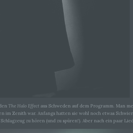
werden, um bestimmte persönliche Aspekte, die sich auf eine natürli
Person beziehen, zu bewerten, insbesondere, um Aspekte bezüglich
Arbeitsleistung, wirtschaftlicher Lage, Gesundheit, persönlicher Vorli
Interessen, Zuverlässigkeit, Verhalten, Aufenthaltsort oder Ortswechs
dieser natürlichen Person zu analysieren oder vorherzusagen.
f) Pseudonymisierung
Pseudonymisierung ist die Verarbeitung personenbezogener Daten in
Weise, auf welche die personenbezogenen Daten ohne Hinzuziehun
zusätzlicher Informationen nicht mehr einer spezifischen betroffenen
Person zugeordnet werden können, sofern diese zusätzlichen
Informationen gesondert aufbewahrt werden und technischen und
organisatorischen Maßnahmen unterliegen, die gewährleisten, dass d
personenbezogenen Daten nicht einer identifizierten oder identifizier
natürlichen Person zugewiesen werden.
nden
The Halo Effect
aus Schweden auf dem Programm. Man merk
g) Verantwortlicher oder für die Verarbeitung Verantwortlicher
nen im Zenith war. Anfangs hatten sie wohl noch etwas Schwie
 Schlagzeug zu hören (und zu spüren!). Aber nach ein paar Lie
Verantwortlicher oder für die Verarbeitung Verantwortlicher ist die natü
oder juristische Person, Behörde, Einrichtung oder andere Stelle, die a
oder gemeinsam mit anderen über die Zwecke und Mittel der Verarbe