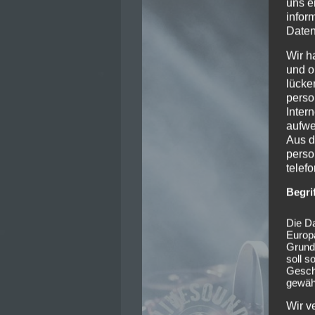
uns e
infor
Daten
Wir h
und o
lücke
perso
Inter
aufwe
Aus d
perso
telef
Begri
Die Da
Europ
Grund
soll s
Geschä
gewähr
Wir v