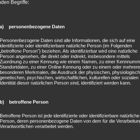
nden Begriffe:
a) personenbezogene Daten
nen
The Black Dahlia Murder
auf die Bühne. Optisch hätte der S
Personenbezogene Daten sind alle Informationen, die sich auf eine
identifizierte oder identifizierbare natürliche Person (im Folgenden
 muteten an, als wären sie die eines Dirigenten. Optisch hä
„betroffene Person") beziehen. Als identifizierbar wird eine natürliche
d heizten die Stimmung weiter an.
Person angesehen, die direkt oder indirekt, insbesondere mittels
Zuordnung zu einer Kennung wie einem Namen, zu einer Kennnumm
Standortdaten, zu einer Online-Kennung oder zu einem oder mehrer
besonderen Merkmalen, die Ausdruck der physischen, physiologisch
genetischen, psychischen, wirtschaftlichen, kulturellen oder sozialen
Identität dieser natürlichen Person sind, identifiziert werden kann.
b) betroffene Person
Betroffene Person ist jede identifizierte oder identifizierbare natürliche
Person, deren personenbezogene Daten von dem für die Verarbeitun
Verantwortlichen verarbeitet werden.