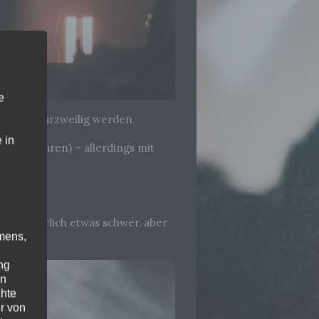
e
 äußerst kurzweilig werden.
 in
dliner Touren) – allerdings mit
e es natürlich etwas schwer, aber
mens,
ng
en
chte
r von