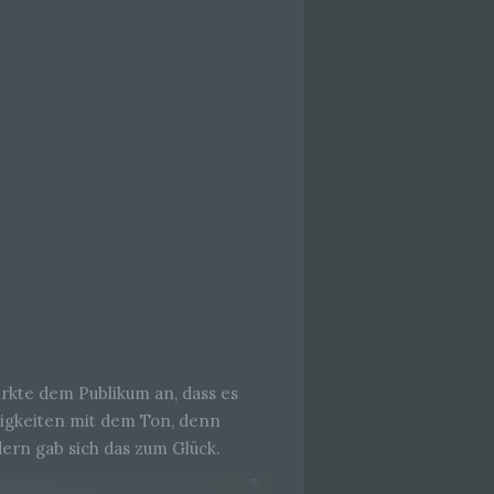
che
eben,
el
 einer
g
ie
baren
te dem Publikum an, dass es
rigkeiten mit dem Ton, denn
dern gab sich das zum Glück.
rliche
llein
itung