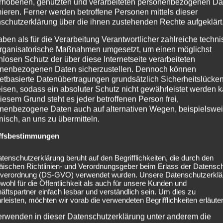
rhobenen, genutzten und verarbeiteten personenbezogenen Da
hn ein.“ Das Publikum reagierte mit Applaus und zustimmendem 
mieren. Ferner werden betroffene Personen mittels dieser
schutzerklärung über die ihnen zustehenden Rechte aufgeklärt
eli die Gelegenheit: Mit einem augenzwinkernden Blick ins Pub
… Ausländer?“ Die Menge lachte, johlt und war im nächsten 
aben als für die Verarbeitung Verantwortlicher zahlreiche techn
en Flammen. Eine gelungene Mischung aus Spontanität, Hum
rganisatorische Maßnahmen umgesetzt, um einen möglichst
nlosen Schutz der über diese Internetseite verarbeiteten
nenbezogenen Daten sicherzustellen. Dennoch können
netbasierte Datenübertragungen grundsätzlich Sicherheitslücke
isen, sodass ein absoluter Schutz nicht gewährleistet werden k
iesem Grund steht es jeder betroffenen Person frei,
nenbezogene Daten auch auf alternativen Wegen, beispielswe
onisch, an uns zu übermitteln.
ffsbestimmungen
tenschutzerklärung beruht auf den Begrifflichkeiten, die durch den
äischen Richtlinien- und Verordnungsgeber beim Erlass der Datensc
verordnung (DS-GVO) verwendet wurden. Unsere Datenschutzerklä
owohl für die Öffentlichkeit als auch für unsere Kunden und
ftspartner einfach lesbar und verständlich sein. Um dies zu
leisten, möchten wir vorab die verwendeten Begrifflichkeiten erläuter
erwenden in dieser Datenschutzerklärung unter anderem die