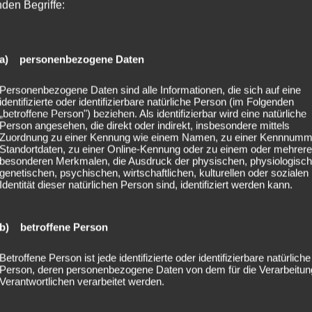
nden Begriffe:
a) personenbezogene Daten
Personenbezogene Daten sind alle Informationen, die sich auf eine
identifizierte oder identifizierbare natürliche Person (im Folgenden
„betroffene Person") beziehen. Als identifizierbar wird eine natürliche
Person angesehen, die direkt oder indirekt, insbesondere mittels
Zuordnung zu einer Kennung wie einem Namen, zu einer Kennnumm
Standortdaten, zu einer Online-Kennung oder zu einem oder mehrer
besonderen Merkmalen, die Ausdruck der physischen, physiologisch
genetischen, psychischen, wirtschaftlichen, kulturellen oder sozialen
Identität dieser natürlichen Person sind, identifiziert werden kann.
b) betroffene Person
mehr im Kosmos von Stahlzeit. Viele eingefleischte Fans erinn
Betroffene Person ist jede identifizierte oder identifizierbare natürliche
 – damals am Bass. Für diese Tour sprang er nun kurzfristig al
Person, deren personenbezogene Daten von dem für die Verarbeitun
Verantwortlichen verarbeitet werden.
 Doch anstatt bloß auszuhelfen, lieferte Bora eine Performanc
eränität und spürbarer Spielfreude füllte er die Lücke mehr 