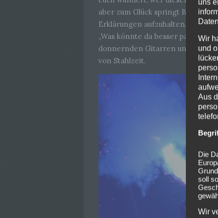
uns e
aber zum Glück springt Bora für i
infor
Daten
Erklärungen aufzuhalten, nutzte H
„Was könnte da besser passen als
Wir h
donnernden Gitarren und lodernd
und o
lücke
von Stahlzeit.
perso
Inter
aufwe
Aus d
perso
telef
Begri
Die Da
Europ
Grund
soll s
Geschä
gewähr
Wir v