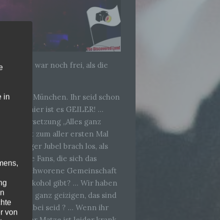
Sitzplatz war noch frei, als die
e
ten Abend München. Ihr seid schon
 in
h … aber hier ist es GEILER! …
useinandersetzung „Alles ganz
 … Wer ist zum aller ersten Mal
gewaltiger Jubel brach los, als
r, treue Fans, die sich das
mens,
ine eingeschworene Gemeinschaft
o viel Alkohol gibt? … Wir haben
ng
en
für die ganz geizigen, das sind
chte
r auch dabei seid ? … Wenn ihr
r von
e. „Unser Matze ist leider krank,