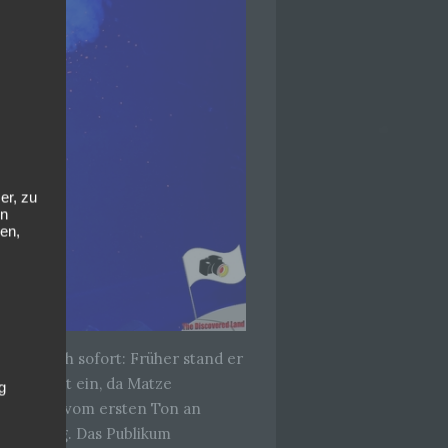
er, zu
en
en,
erten sich sofort: Früher stand er
s Gitarrist ein, da Matze
g
e ab, die vom ersten Ton an
als würdig. Das Publikum