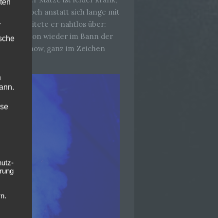
ten
Jubel. Doch anstatt sich lange mit
.
likum leitete er nahtlos über:
Moment schon wieder im Bann der
ische
or und Show, ganz im Zeichen
n
ann.
ise
hutz-
rung
n.