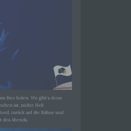
che
eben,
el
 einer
g
ie
baren
um Bier holen. Wo gibt’s denn
chen ist, nickte Heli
 Bord, zurück auf die Bühne und
rliche
t des Abends.
llein
itung