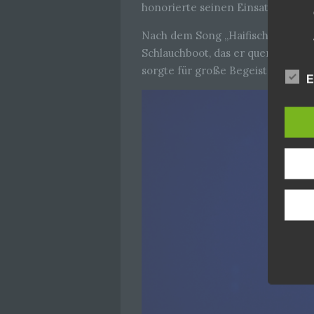
honorierte seinen Einsatz mit to
Nach dem Song „Haifisch“ wagte si
Schlauchboot, das er quer über da
sorgte für große Begeisterung.
E