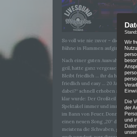
Dat
Stand
So voll wie nie zuvor – die Zuscha
Wir f
Bühne in Flammen aufging und die
Nutzu
perso
Nach einer guten Auswahl an Eins
beson
Anspr
geil, hatte ganz vergessen wie gei
perso
Bleibt friedlich … ihr da hinten,
perso
friedlich und easy … 20 Jahre Stah
Verar
dabei?“ schnell erhoben sich zahll
Einwi
klar wurde: Der Großteil des Publ
Die V
Spektakel immer und immer wiede
der A
im Bann von Feuer, Donner und St
Perso
und i
einen neuen Song „20“ den bekom
Daten
meistens die Schwaben, gratis auf
unser
euch wundert, wer dieser Türke is