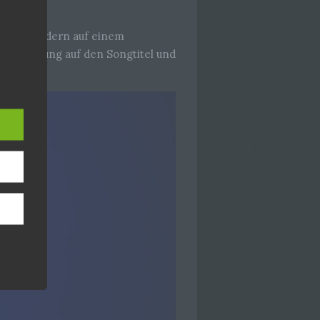
asser, sondern auf einem
e Anspielung auf den Songtitel und
hang
der
, das
ener
wendet