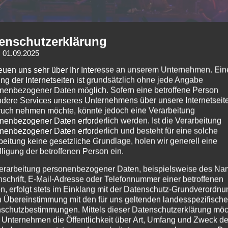
enschutzerklärung
: 01.09.2025
uer strömten in Massen, um Stahlzeit live zu erleben. Kaum ein 
reuen uns sehr über Ihr Interesse an unserem Unternehmen. Ein
 gewaltige Pyroshow den Raum in Hitze und Licht tauchte.
ng der Internetseiten ist grundsätzlich ohne jede Angabe
nenbezogener Daten möglich. Sofern eine betroffene Person
tiegssongs in den Abend, meldete sich der Heli (Sänger): „Gu
dere Services unseres Unternehmens über unsere Internetseite
uch nehmen möchte, könnte jedoch eine Verarbeitung
l es ist bei euch. Wir hatten kurz überlegt: gehen wir ins Zenit
nenbezogener Daten erforderlich werden. Ist die Verarbeitung
 ich hab euch im Auge“ ermahnte er kurz zwei Gäste mit einer A
nenbezogener Daten erforderlich und besteht für eine solche
lzeit, ich muss es wieder wissen, wer ist zum ersten Mal dabei?
beitung keine gesetzliche Grundlage, holen wir generell eine
ose Hände in die Höhe, doch noch viel mehr blieben unten. Ein 
lligung der betroffenen Person ein.
ikums war nicht zum ersten Mal da. Sie waren Wiederholungstäte
erarbeitung personenbezogener Daten, beispielsweise des Na
r gönnen. Die Stimmung: elektrisierend, fast ehrfürchtig. E
nschrift, E-Mail-Adresse oder Telefonnummer einer betroffenen
ahl. „Gut, dann müssen noch einmal 20 Jahre machen … Ob es s
n, erfolgt stets im Einklang mit der Datenschutz-Grundverordnu
n Übereinstimmung mit den für uns geltenden landesspezifisch
mt ihr am Merch mit einem QR Code beim Kauf von etwas oder 
schutzbestimmungen. Mittels dieser Datenschutzerklärung mö
 Spotify … Wir sind am 4. September 2026 wieder hier, wenn ih
 Unternehmen die Öffentlichkeit über Art, Umfang und Zweck de
t?“ scherzte Heli mit einem verschmitzten Lächeln in die Meng