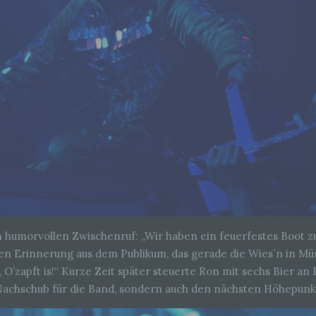
werden, um bestimmte persönliche Aspekte, die sich auf eine natürli
Person beziehen, zu bewerten, insbesondere, um Aspekte bezüglich
Arbeitsleistung, wirtschaftlicher Lage, Gesundheit, persönlicher Vorli
Interessen, Zuverlässigkeit, Verhalten, Aufenthaltsort oder Ortswechs
dieser natürlichen Person zu analysieren oder vorherzusagen.
f) Pseudonymisierung
Pseudonymisierung ist die Verarbeitung personenbezogener Daten in
Weise, auf welche die personenbezogenen Daten ohne Hinzuziehun
zusätzlicher Informationen nicht mehr einer spezifischen betroffenen
Person zugeordnet werden können, sofern diese zusätzlichen
Informationen gesondert aufbewahrt werden und technischen und
organisatorischen Maßnahmen unterliegen, die gewährleisten, dass d
personenbezogenen Daten nicht einer identifizierten oder identifizier
natürlichen Person zugewiesen werden.
 humorvollen Zwischenruf: „Wir haben ein feuerfestes Boot z
en Erinnerung aus dem Publikum, das gerade die Wies´n in Mün
g) Verantwortlicher oder für die Verarbeitung Verantwortlicher
O’zapft is!“ Kurze Zeit später steuerte Ron mit sechs Bier an
Verantwortlicher oder für die Verarbeitung Verantwortlicher ist die natü
Nachschub für die Band, sondern auch den nächsten Höhepunk
oder juristische Person, Behörde, Einrichtung oder andere Stelle, die a
oder gemeinsam mit anderen über die Zwecke und Mittel der Verarbe