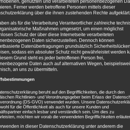
rhobenen, genutzten und verarbeiteten personenbezogenen Da
Milkie Way
und der Sänger
Sam Matlock
lieferten mit ihrem a
mieren. Ferner werden betroffene Personen mittels dieser
wohl nicht nur dem Publikum ordentlich ein, sondern auch sich 
schutzerklärung über die ihnen zustehenden Rechte aufgeklärt
lzmantel gehüllt (zugegebenermaßen wäre das Outfit wohl au
aben als für die Verarbeitung Verantwortlicher zahlreiche techn
rde ihr Outfit schnell etwas knapper… und zum Schluss stand 
rganisatorische Maßnahmen umgesetzt, um einen möglichst
 vor der Menschenmasse. Nach ca. 40 Minuten war ihr Auftrit
nlosen Schutz der über diese Internetseite verarbeiteten
 Hauptact:
Limp Bizkit
.
nenbezogenen Daten sicherzustellen. Dennoch können
netbasierte Datenübertragungen grundsätzlich Sicherheitslücke
isen, sodass ein absoluter Schutz nicht gewährleistet werden k
iesem Grund steht es jeder betroffenen Person frei,
nenbezogene Daten auch auf alternativen Wegen, beispielswe
onisch, an uns zu übermitteln.
ffsbestimmungen
tenschutzerklärung beruht auf den Begrifflichkeiten, die durch den
äischen Richtlinien- und Verordnungsgeber beim Erlass der Datensc
verordnung (DS-GVO) verwendet wurden. Unsere Datenschutzerklä
owohl für die Öffentlichkeit als auch für unsere Kunden und
ftspartner einfach lesbar und verständlich sein. Um dies zu
leisten, möchten wir vorab die verwendeten Begrifflichkeiten erläuter
erwenden in dieser Datenschutzerklärung unter anderem die