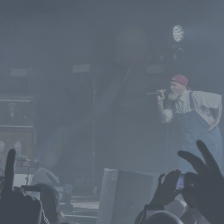
werden, um bestimmte persönliche Aspekte, die sich auf eine natürli
Person beziehen, zu bewerten, insbesondere, um Aspekte bezüglich
Arbeitsleistung, wirtschaftlicher Lage, Gesundheit, persönlicher Vorli
Interessen, Zuverlässigkeit, Verhalten, Aufenthaltsort oder Ortswechs
dieser natürlichen Person zu analysieren oder vorherzusagen.
f) Pseudonymisierung
Pseudonymisierung ist die Verarbeitung personenbezogener Daten in
Weise, auf welche die personenbezogenen Daten ohne Hinzuziehun
zusätzlicher Informationen nicht mehr einer spezifischen betroffenen
Person zugeordnet werden können, sofern diese zusätzlichen
Informationen gesondert aufbewahrt werden und technischen und
organisatorischen Maßnahmen unterliegen, die gewährleisten, dass d
personenbezogenen Daten nicht einer identifizierten oder identifizier
natürlichen Person zugewiesen werden.
g) Verantwortlicher oder für die Verarbeitung Verantwortlicher
Verantwortlicher oder für die Verarbeitung Verantwortlicher ist die natü
oder juristische Person, Behörde, Einrichtung oder andere Stelle, die a
oder gemeinsam mit anderen über die Zwecke und Mittel der Verarbe