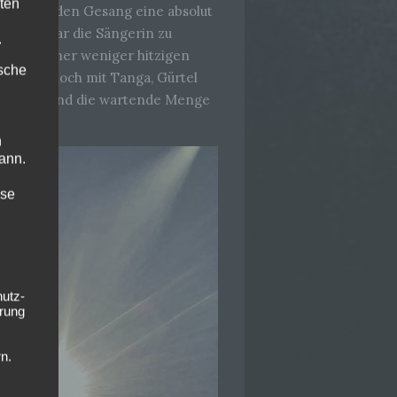
ten
bwechselnden Gesang eine absolut
selbst. War die Sängerin zu
.
ch bei einer weniger hitzigen
ische
sie nur noch mit Tanga, Gürtel
t vorbei und die wartende Menge
n
ann.
ise
hutz-
rung
n.