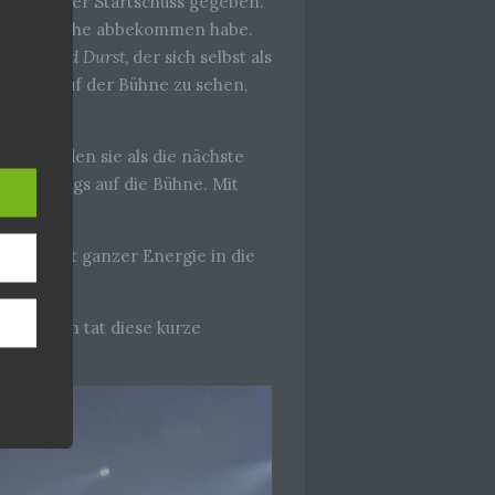
 Time“ der Startschuss gegeben.
ere Bierdusche abbekommen habe.
zu war
Fred Durst
, der sich selbst als
 wieder auf der Bühne zu sehen,
hang
tolz wurden sie als die nächste
der
, das
hrige Jungs auf die Bühne. Mit
darauf mit ganzer Energie in die
 Publikum tat diese kurze
ener
wendet