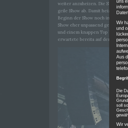
uns e
weiter anzuheizen. Die Sängerin
infor
geile Show ab. Damit heizten sie 
Daten
Beginn der Show noch in einen Pe
Wir h
Show eher unpassend gewesen), wu
und o
und einem knappen Top bekleidet
lücke
erwartete bereits auf den großen
perso
Inter
aufwe
Aus d
perso
telef
Begri
Die Da
Europ
Grund
soll s
Geschä
gewähr
Wir v