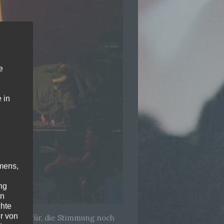
e
 in
mens,
ng
en
chte
r von
ndon – dafür, die Stimmung noch