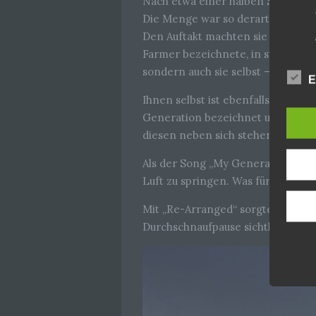
Nach etwa einer halben Stunde U
Die Menge war so derartig angehe
Den Auftakt machten sie mit „Out o
Farmer bezeichnete, in stylischen
sondern auch sie selbst – was sie
E
Ihnen selbst ist ebenfalls nicht e
Generation bezeichnet und als bes
diesen neben sich stehend, wurde 
Als der Song „My Generation“ ange
Luft zu springen. Was für ein Feel
Mit „Re-Arranged“ sorgten sie mi
Durchschnaufpause sichtlich gut.