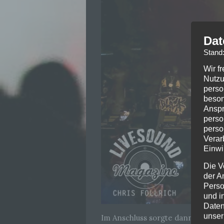
Dat
Stand
Wir f
Nutzu
perso
beson
Anspr
perso
perso
Verar
Einwi
Die V
der A
Perso
und i
Daten
unser
Im Anschluss sorgte dann das bri