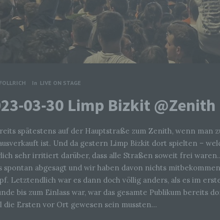
FOLLRICH
In
LIVE ON STAGE
2023-03-30 Limp Bizkit @Zenit
ereits spätestens auf der Hauptstraße zum Zenith, wenn man 
ausverkauft ist. Und da gestern Limp Bizkit dort spielten – we
lich sehr irritiert darüber, dass alle Straßen soweit frei war
s spontan abgesagt und wir haben davon nichts mitbekommen?
pf. Letztendlich war es dann doch völlig anders, als es im e
de bis zum Einlass war, war das gesamte Publikum bereits do
hl die Ersten vor Ort gewesen sein mussten…