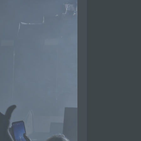
che
eben,
el
 einer
g
ie
baren
rliche
llein
itung