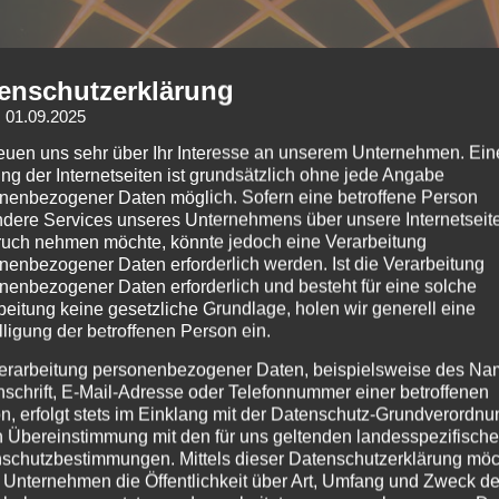
enschutzerklärung
: 01.09.2025
reuen uns sehr über Ihr Interesse an unserem Unternehmen. Ein
ng der Internetseiten ist grundsätzlich ohne jede Angabe
nenbezogener Daten möglich. Sofern eine betroffene Person
dere Services unseres Unternehmens über unsere Internetseite
uch nehmen möchte, könnte jedoch eine Verarbeitung
nenbezogener Daten erforderlich werden. Ist die Verarbeitung
nenbezogener Daten erforderlich und besteht für eine solche
beitung keine gesetzliche Grundlage, holen wir generell eine
lligung der betroffenen Person ein.
erarbeitung personenbezogener Daten, beispielsweise des Na
nschrift, E-Mail-Adresse oder Telefonnummer einer betroffenen
n, erfolgt stets im Einklang mit der Datenschutz-Grundverordnu
n Übereinstimmung mit den für uns geltenden landesspezifisch
schutzbestimmungen. Mittels dieser Datenschutzerklärung mö
 Unternehmen die Öffentlichkeit über Art, Umfang und Zweck de
tische Electronik-Rock-Punk Duo
Wargasm
– ebenfalls aus Lo