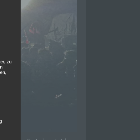
er, zu
en
en,
g