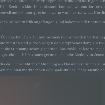
cher sein können… leichter Regen, Kälte und das noch gemisch
ch im Zenith in München ankamen, konnten wir uns dort erst 
oppenvoll und dementsprechend warm – und verschwitzt. Herrli
 (bzw. wurde zu früh angefangen!) und haben von der ersten 
n.
e Überraschung des Abends: normalerweise werden Vorbands ja 
r die meisten sind ja doch wegen den Hauptbands dort). Hier wa
war die Stimmung schon gigantisch. Das Publikum feierte mit, 
st gestehen: ich hätte auch gerne noch mehr Lieder von
Jesse
cks
die Bühne. Mit ihrer Mischung aus klassischer irischer Mus
n ein. Man merkte ihnen den Spaß auf der Bühne an und das 