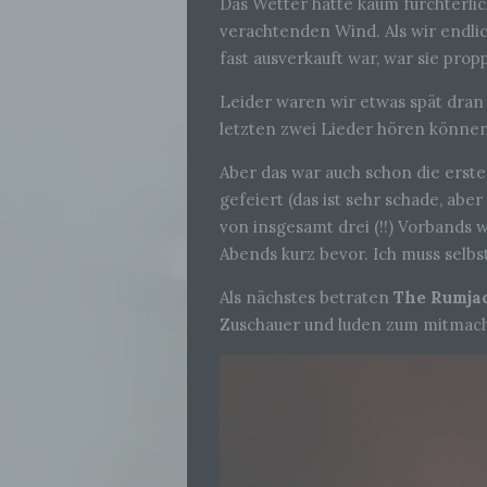
Das Wetter hätte kaum fürchterli
verachtenden Wind. Als wir endli
fast ausverkauft war, war sie pr
Leider waren wir etwas spät dran
letzten zwei Lieder hören könne
Aber das war auch schon die erst
gefeiert (das ist sehr schade, abe
von insgesamt drei (!!) Vorbands 
Abends kurz bevor. Ich muss selb
Als nächstes betraten
The Rumja
Zuschauer und luden zum mitmache