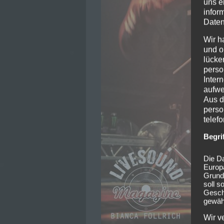
uns e
infor
Daten
Wir h
und o
lücke
perso
Inter
aufwe
Aus d
perso
telef
Begri
Die Da
Europ
Grund
soll s
Geschä
gewähr
Wir v