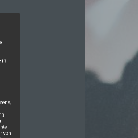
e
 in
mens,
ng
en
chte
r von