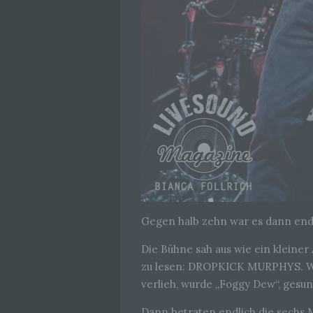
Gegen halb zehn war es dann endl
Die Bühne sah aus wie ein kleine
zu lesen: DROPKICK MURPHYS. Wäh
verlieh, wurde „Foggy Dew“, ges
Dann betraten endlich die sechs M