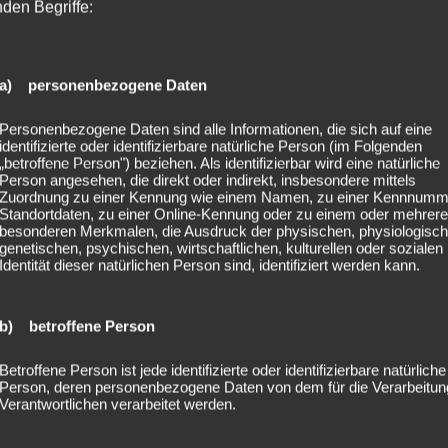
nden Begriffe:
 ihrer Punkmusik waren sie musikalisch ein wenig die Außense
mmung aber absolut keinen Abbruch geleistet. Eher im Gegentei
 Boys
– die halt wirklich auch jeder mitsingen konnte – heizten
a) personenbezogene Daten
 Musik gemacht haben, als ich noch gar nicht geboren wurde…
Personenbezogene Daten sind alle Informationen, die sich auf eine
er Bühne!
identifizierte oder identifizierbare natürliche Person (im Folgenden
„betroffene Person") beziehen. Als identifizierbar wird eine natürliche
Person angesehen, die direkt oder indirekt, insbesondere mittels
Zuordnung zu einer Kennung wie einem Namen, zu einer Kennnumm
Standortdaten, zu einer Online-Kennung oder zu einem oder mehrer
besonderen Merkmalen, die Ausdruck der physischen, physiologisch
genetischen, psychischen, wirtschaftlichen, kulturellen oder sozialen
Identität dieser natürlichen Person sind, identifiziert werden kann.
b) betroffene Person
Betroffene Person ist jede identifizierte oder identifizierbare natürliche
Person, deren personenbezogene Daten von dem für die Verarbeitun
Verantwortlichen verarbeitet werden.