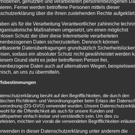
rhobenen, genutzten und verarbeiteten personenbezogenen Da
mieren. Ferner werden betroffene Personen mittels dieser
schutzerklärung über die ihnen zustehenden Rechte aufgeklärt
aben als für die Verarbeitung Verantwortlicher zahlreiche techn
rganisatorische Maßnahmen umgesetzt, um einen möglichst
nlosen Schutz der über diese Internetseite verarbeiteten
nenbezogenen Daten sicherzustellen. Dennoch können
netbasierte Datenübertragungen grundsätzlich Sicherheitslücke
isen, sodass ein absoluter Schutz nicht gewährleistet werden k
iesem Grund steht es jeder betroffenen Person frei,
nenbezogene Daten auch auf alternativen Wegen, beispielswe
onisch, an uns zu übermitteln.
ffsbestimmungen
tenschutzerklärung beruht auf den Begrifflichkeiten, die durch den
äischen Richtlinien- und Verordnungsgeber beim Erlass der Datensc
verordnung (DS-GVO) verwendet wurden. Unsere Datenschutzerklä
owohl für die Öffentlichkeit als auch für unsere Kunden und
ftspartner einfach lesbar und verständlich sein. Um dies zu
leisten, möchten wir vorab die verwendeten Begrifflichkeiten erläuter
erwenden in dieser Datenschutzerklärung unter anderem die