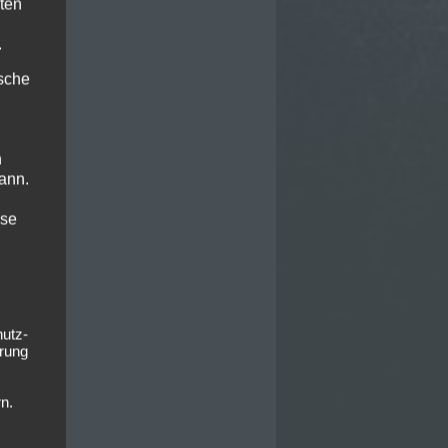
ten
.
ische
n
ann.
ise
hutz-
rung
n.