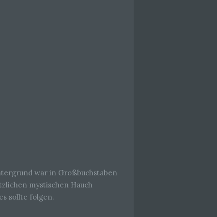
che
eben,
el
 einer
g
ie
baren
intergrund war in Großbuchstaben
tzlichen mystischen Hauch
 sollte folgen.
rliche
llein
itung