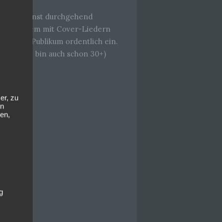
iter des sonst durchgehend
l. Vor allem mit Cover-Liedern
 sie dem Publikum ordentlich ein.
 (und ich bin auch schon 30+)
er, zu
en
en,
g