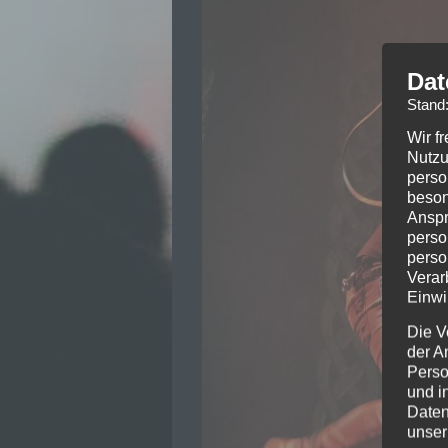
Dat
Stand
Wir f
Nutzu
perso
beson
Anspr
perso
perso
Verar
Einwi
Die V
der A
Perso
und i
Daten
unser