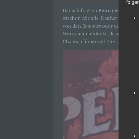
folge
Danach folgten
Pennywise
. Mit
irischen Abends. Das hat der Sti
von den
Ramones
oder den
Beastie
Wenn man bedenkt, dass sie schon
Chapeau für so viel Energie auf d