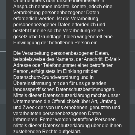
Unternehmens über unsere Internetseite in
Anspruch nehmen möchte, könnte jedoch eine
Verarbeitung personenbezogener Daten
erforderlich werden. Ist die Verarbeitung
personenbezogener Daten erforderlich und
besteht für eine solche Verarbeitung keine
gesetzliche Grundlage, holen wir generell eine
Einwilligung der betroffenen Person ein.
Die Verarbeitung personenbezogener Daten,
beispielsweise des Namens, der Anschrift, E-Mail-
Adresse oder Telefonnummer einer betroffenen
Person, erfolgt stets im Einklang mit der
Datenschutz-Grundverordnung und in
Übereinstimmung mit den für uns geltenden
landesspezifischen Datenschutzbestimmungen.
Mittels dieser Datenschutzerklärung möchte unser
RECENT POSTS
Unternehmen die Öffentlichkeit über Art, Umfang
und Zweck der von uns erhobenen, genutzten und
verarbeiteten personenbezogenen Daten
informieren. Ferner werden betroffene Personen
Live on Stage: 2026-07-06 Sex
mittels dieser Datenschutzerklärung über die ihnen
Pistols @ Tollwood
zustehenden Rechte aufgeklärt.