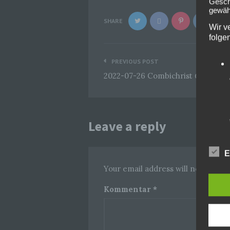
Geschä
gewähr
SHARE
Wir v
folge
Beitragsnavigation
PREVIOUS POST
2022-07-26 Combichrist @Der Hi
Leave a reply
E
Your email address will not be pub
Kommentar
*