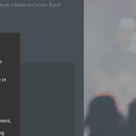
 Bryan Adams und seine Band
e
 in
mens,
ng