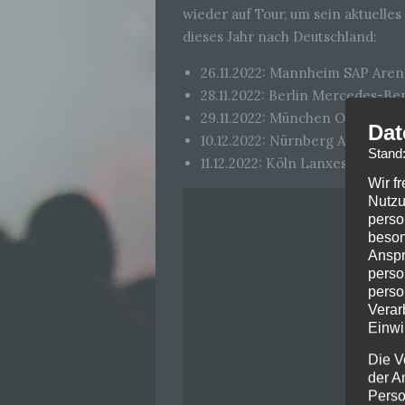
wieder auf Tour, um sein aktuelle
dieses Jahr nach Deutschland:
26.11.2022: Mannheim SAP Aren
28.11.2022: Berlin Mercedes-Be
29.11.2022: München Olympiahal
Dat
10.12.2022: Nürnberg Arena Nü
Stand
11.12.2022: Köln Lanxess Arena
Wir f
Nutzu
perso
beson
Anspr
perso
perso
Verar
Einwi
Die V
der A
Perso