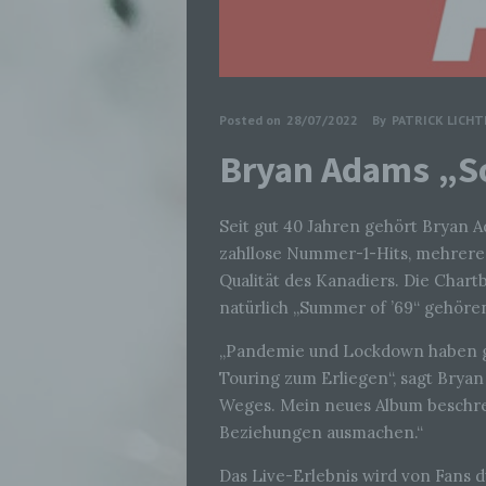
Posted on
28/07/2022
By
PATRICK LICH
Bryan Adams „So
Seit gut 40 Jahren gehört Bryan 
zahllose Nummer-1-Hits, mehrer
Qualität des Kanadiers. Die Chartb
natürlich „Summer of ’69“ gehören
„Pandemie und Lockdown haben ge
Touring zum Erliegen“, sagt Brya
Weges. Mein neues Album beschrei
Beziehungen ausmachen.“
Das Live-Erlebnis wird von Fans d