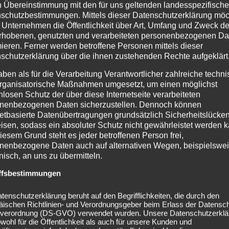
n Übereinstimmung mit den für uns geltenden landesspezifisch
schutzbestimmungen. Mittels dieser Datenschutzerklärung mö
 Unternehmen die Öffentlichkeit über Art, Umfang und Zweck de
rhobenen, genutzten und verarbeiteten personenbezogenen Da
mieren. Ferner werden betroffene Personen mittels dieser
schutzerklärung über die ihnen zustehenden Rechte aufgeklärt
aben als für die Verarbeitung Verantwortlicher zahlreiche techn
rganisatorische Maßnahmen umgesetzt, um einen möglichst
nlosen Schutz der über diese Internetseite verarbeiteten
nenbezogenen Daten sicherzustellen. Dennoch können
netbasierte Datenübertragungen grundsätzlich Sicherheitslücke
isen, sodass ein absoluter Schutz nicht gewährleistet werden k
iesem Grund steht es jeder betroffenen Person frei,
nenbezogene Daten auch auf alternativen Wegen, beispielswe
onisch, an uns zu übermitteln.
 Tour und hoffen, euch dort zu sehen!
ffsbestimmungen
tenschutzerklärung beruht auf den Begrifflichkeiten, die durch den
äischen Richtlinien- und Verordnungsgeber beim Erlass der Datensc
verordnung (DS-GVO) verwendet wurden. Unsere Datenschutzerklä
owohl für die Öffentlichkeit als auch für unsere Kunden und