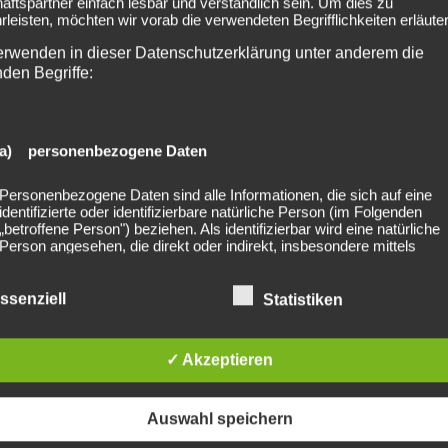
ftspartner einfach lesbar und verständlich sein. Um dies zu
leisten, möchten wir vorab die verwendeten Begrifflichkeiten erläuter
erwenden in dieser Datenschutzerklärung unter anderem die
nden Begriffe:
rsch Nürnberg
a) personenbezogene Daten
Personenbezogene Daten sind alle Informationen, die sich auf eine
identifizierte oder identifizierbare natürliche Person (im Folgenden
„betroffene Person") beziehen. Als identifizierbar wird eine natürliche
Person angesehen, die direkt oder indirekt, insbesondere mittels
Zuordnung zu einer Kennung wie einem Namen, zu einer Kennnumm
Standortdaten, zu einer Online-Kennung oder zu einem oder mehrer
besonderen Merkmalen, die Ausdruck der physischen, physiologisch
ssenziell
Statistiken
genetischen, psychischen, wirtschaftlichen, kulturellen oder sozialen
lished. Required fields are marked *
Identität dieser natürlichen Person sind, identifiziert werden kann.
✓ Akzeptieren
b) betroffene Person
Auswahl speichern
Betroffene Person ist jede identifizierte oder identifizierbare natürliche