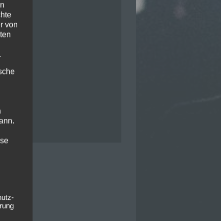
en
chte
r von
ten
.
ische
n
ann.
ise
hutz-
rung