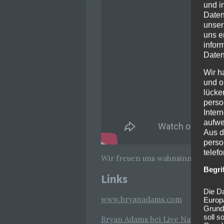
und i
Daten
unser
uns e
infor
Daten
Wir h
und o
lücke
perso
Inter
aufwe
Aus d
perso
telef
Wir freuen uns wahnsinnig auf die
Begri
Links
Die Da
www.bryanadams.com
Europ
Grund
soll s
Bryan Adams bei Live Nation