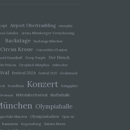
ener
wendet
che
Airport Obertraubling
cept
Amorphis
eben,
Arena Nürnberger Versicherung
eas Gabalier
el
Backstage
Backstage München
Circus Krone
Concertbüro Franken
Der Hirsch
Deep Purple
avid Hasselhoff
Dropkick Murphys
Die Prinzen
eisbrecher
ival
 einer
festival 2024
Godsmack
festival 2025
g
Konzert
ock
Kesselhaus
Königsplatz
Mittelalterfestival
Muffathalle
öwensaal
ie
baren
München
Olympiahalle
Olympiastadion
pia Halle München
Open Air
Regensburg
Rammstein
Saltatio Mortis