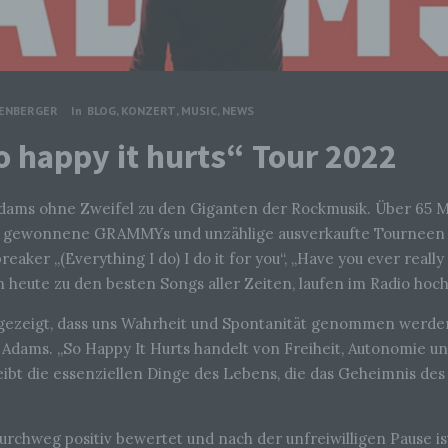
TENBERGER
In
BLOG
,
KONZERT
,
MUSIC
,
NEWS
 happy it hurts“ Tour 2022
Adams ohne Zweifel zu den Giganten der Rockmusik. Über 65 Mi
e gewonnene GRAMMYs und unzählige ausverkaufte Tourneen 
reaker „(Everything I do) I do it for you“, „Have you ever reall
 heute zu den besten Songs aller Zeiten, laufen im Radio hoc
zeigt, dass uns Wahrheit und Spontanität genommen werden
n Adams. „So Happy It Hurts handelt von Freiheit, Autonomie 
bt die essenziellen Dinge des Lebens, die das Geheimnis des
urchweg positiv bewertet und nach der unfreiwilligen Pause i