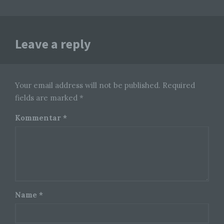
welche die personenbezogenen Daten ohne
Hinzuziehung zusätzlicher Informationen nicht
mehr einer spezifischen betroffenen Person
zugeordnet werden können, sofern diese
zusätzlichen Informationen gesondert aufbewahrt
Leave a reply
werden und technischen und organisatorischen
Maßnahmen unterliegen, die gewährleisten, dass
die personenbezogenen Daten nicht einer
identifizierten oder identifizierbaren natürlichen
Person zugewiesen werden.
Your email address will not be published. Required
fields are marked *
g) Verantwortlicher oder für die
Verarbeitung Verantwortlicher
Kommentar
*
Verantwortlicher oder für die Verarbeitung
Verantwortlicher ist die natürliche oder juristische
Person, Behörde, Einrichtung oder andere Stelle,
die allein oder gemeinsam mit anderen über die
Zwecke und Mittel der Verarbeitung von
personenbezogenen Daten entscheidet. Sind die
Zwecke und Mittel dieser Verarbeitung durch das
Name
*
Unionsrecht oder das Recht der Mitgliedstaaten
vorgegeben, so kann der Verantwortliche
beziehungsweise können die bestimmten