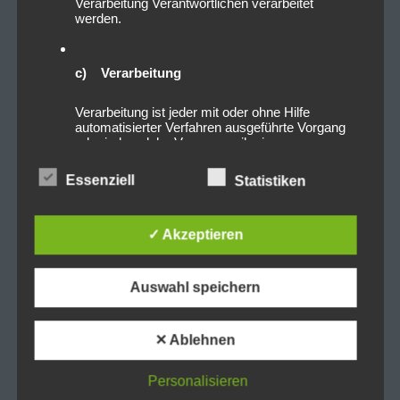
Verarbeitung Verantwortlichen verarbeitet
werden.
c) Verarbeitung
Verarbeitung ist jeder mit oder ohne Hilfe
automatisierter Verfahren ausgeführte Vorgang
oder jede solche Vorgangsreihe im
Zusammenhang mit personenbezogenen Daten
wie das Erheben, das Erfassen, die
Essenziell
Statistiken
Organisation, das Ordnen, die Speicherung, die
Anpassung oder Veränderung, das Auslesen,
das Abfragen, die Verwendung, die Offenlegung
durch Übermittlung, Verbreitung oder eine andere
✓ Akzeptieren
Form der Bereitstellung, den Abgleich oder die
Verknüpfung, die Einschränkung, das Löschen
oder die Vernichtung.
Auswahl speichern
d) Einschränkung der Verarbeitung
✕ Ablehnen
Einschränkung der Verarbeitung ist die
Personalisieren
Markierung gespeicherter personenbezogener