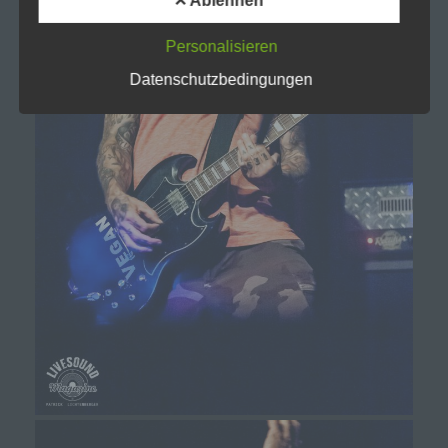
✕ Ablehnen
Dritter ist eine natürliche oder juristische Person,
Personalisieren
Behörde, Einrichtung oder andere Stelle außer
der betroffenen Person, dem Verantwortlichen,
Datenschutzbedingungen
dem Auftragsverarbeiter und den Personen, die
unter der unmittelbaren Verantwortung des
Verantwortlichen oder des Auftragsverarbeiters
befugt sind, die personenbezogenen Daten zu
verarbeiten.
k) Einwilligung
Einwilligung ist jede von der betroffenen Person
freiwillig für den bestimmten Fall in informierter
Weise und unmissverständlich abgegebene
Willensbekundung in Form einer Erklärung oder
einer sonstigen eindeutigen bestätigenden
Handlung, mit der die betroffene Person zu
verstehen gibt, dass sie mit der Verarbeitung der
sie betreffenden personenbezogenen Daten
einverstanden ist.