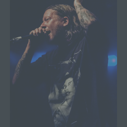
Name und Anschrift des für die Verarbeitung
Verantwortlichen
Verantwortlicher im Sinne der Datenschutz-
Grundverordnung, sonstiger in den Mitgliedstaaten der
Europäischen Union geltenden Datenschutzgesetze
und anderer Bestimmungen mit
datenschutzrechtlichem Charakter ist die:
Michaela Mayerr
Hauffstraße 10
90491 Nürnberg
Deutschland
01777102175
E-Mail: info@livesound-magazine.com
Cookies / SessionStorage / LocalStorage
Die Internetseiten verwenden teilweise so genannte