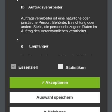
h) Auftragsverarbeiter
Auftragsverarbeiter ist eine natürliche oder
juristische Person, Behörde, Einrichtung oder
andere Stelle, die personenbezogene Daten im
Auftrag des Verantwortlichen verarbeitet.
i) Empfänger
Empfänger ist eine natürliche oder juristische
Person, Behörde, Einrichtung oder andere Stelle,
der personenbezogene Daten offengelegt
Essenziell
Statistiken
werden, unabhängig davon, ob es sich bei ihr um
einen Dritten handelt oder nicht. Behörden, die im
Rahmen eines bestimmten
Untersuchungsauftrags nach dem Unionsrecht
✓ Akzeptieren
oder dem Recht der Mitgliedstaaten
möglicherweise personenbezogene Daten
erhalten, gelten jedoch nicht als Empfänger.
Auswahl speichern
j) Dritter