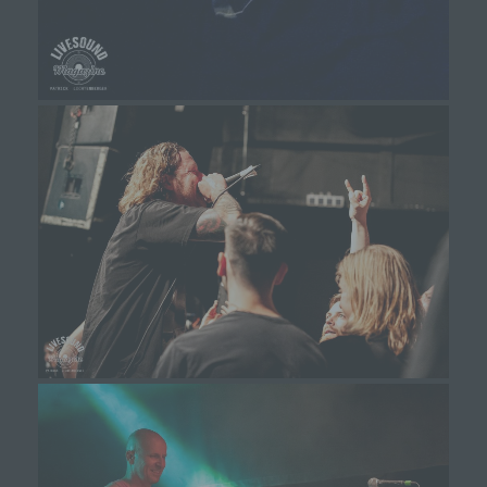
Cookies, LocalStorage und SessionStorage. Dies dient
dazu, unser Angebot nutzerfreundlicher, effektiver und
sicherer zu machen. Local Storage und
SessionStorage ist eine Technologie, mit welcher ihr
Browser Daten auf Ihrem Computer oder mobilen
Gerät abspeichert. Cookies sind Textdateien, welche
über einen Internetbrowser auf einem Computersystem
abgelegt und gespeichert werden. Sie können die
Verwendung von Cookies, LocalStorage und
SessionStorage durch entsprechende Einstellung in
Ihrem Browser verhindern.
Zahlreiche Internetseiten und Server verwenden
Cookies. Viele Cookies enthalten eine sogenannte
Cookie-ID. Eine Cookie-ID ist eine eindeutige
Kennung des Cookies. Sie besteht aus einer
Zeichenfolge, durch welche Internetseiten und
Server dem konkreten Internetbrowser zugeordnet
werden können, in dem das Cookie gespeichert
wurde. Dies ermöglicht es den besuchten
Internetseiten und Servern, den individuellen
Browser der betroffenen Person von anderen
Internetbrowsern, die andere Cookies enthalten,
zu unterscheiden. Ein bestimmter Internetbrowser