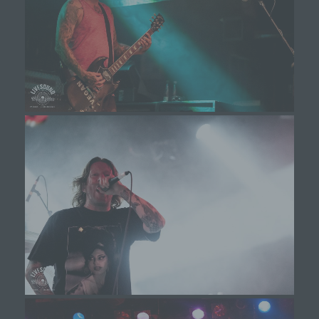
kann über die eindeutige Cookie-ID wiedererkannt
und identifiziert werden.
Durch den Einsatz von Cookies kann den Nutzern
dieser Internetseite nutzerfreundlichere Services
bereitstellen, die ohne die Cookie-Setzung nicht
möglich wären.
Mittels eines Cookies können die Informationen
und Angebote auf unserer Internetseite im Sinne
des Benutzers optimiert werden. Cookies
ermöglichen uns, wie bereits erwähnt, die
Benutzer unserer Internetseite wiederzuerkennen.
Zweck dieser Wiedererkennung ist es, den
Nutzern die Verwendung unserer Internetseite zu
erleichtern. Der Benutzer einer Internetseite, die
Cookies verwendet, muss beispielsweise nicht bei
jedem Besuch der Internetseite erneut seine
Zugangsdaten eingeben, weil dies von der
Internetseite und dem auf dem Computersystem
des Benutzers abgelegten Cookie übernommen
wird. Ein weiteres Beispiel ist das Cookie eines
Warenkorbes im Online-Shop. Der Online-Shop