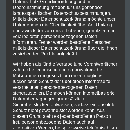
Datenschutz-Grundverordnung und in
Katharsis und Eskalation. Ob auf großen
Übereinstimmung mit den für uns geltenden
Festivalbühnen oder in ausverkauften Hallen: Die
landesspezifischen Datenschutzbestimmungen.
Band versteht es, ihr Publikum mitzunehmen und
Mittels dieser Datenschutzerklärung möchte unser
eine Atmosphäre zu schaffen, die lange nachhallt.
Unternehmen die Öffentlichkeit über Art, Umfang
und Zweck der von uns erhobenen, genutzten und
Heaven Shall Burn stehen 2026 weiterhin für eine
verarbeiteten personenbezogenen Daten
informieren. Ferner werden betroffene Personen
seltene Kombination aus musikalischer Präzision,
mittels dieser Datenschutzerklärung über die ihnen
inhaltlicher Tiefe und kompromissloser Authentizität.
zustehenden Rechte aufgeklärt.
Wer Extreme Metal nicht nur als Soundtrack,
Wir haben als für die Verarbeitung Verantwortlicher
sondern als Statement versteht, kommt an dieser
zahlreiche technische und organisatorische
Band nicht vorbei.
Maßnahmen umgesetzt, um einen möglichst
lückenlosen Schutz der über diese Internetseite
Tour Daten:
verarbeiteten personenbezogenen Daten
27.02.2026, Hamburg – Inselpark Arena
sicherzustellen. Dennoch können Internetbasierte
28.02.2026, Köln – Palladium Köln
Datenübertragungen grundsätzlich
Sicherheitslücken aufweisen, sodass ein absoluter
06.03.2026, Stuttgart – Porsche Arena
Schutz nicht gewährleistet werden kann. Aus
07.03.2026, Wiesbaden – Schlachthof Wiesbaden
diesem Grund steht es jeder betroffenen Person
13.03.2026, Berlin – Columbiahalle
frei, personenbezogene Daten auch auf
14.03.2026, Jena – Sparkassenarena
alternativen Wegen, beispielsweise telefonisch, an