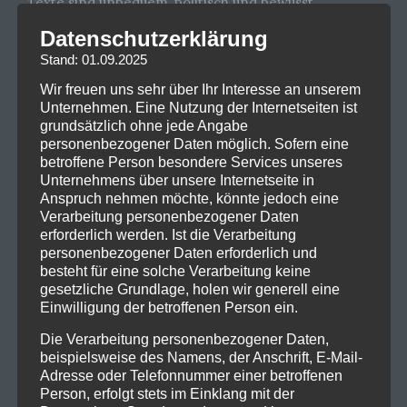
Texte sind unbequem, politisch und bewusst
konfrontativ – ein Spiegel gesellschaftlicher
Datenschutzerklärung
Missstände, aber auch ein Aufruf zu Verantwortung
Stand: 01.09.2025
und Zivilcourage. Diese Haltung ist kein
Wir freuen uns sehr über Ihr Interesse an unserem
Marketinginstrument, sondern tief in der Identität
Unternehmen. Eine Nutzung der Internetseiten ist
der Band verankert.
grundsätzlich ohne jede Angabe
personenbezogener Daten möglich. Sofern eine
Mit Alben wie
Antigone
,
Iconoclast
,
Wanderer
oder
betroffene Person besondere Services unseres
zuletzt
Of Truth and Sacrifice
haben Heaven Shall
Unternehmens über unsere Internetseite in
Burn nicht nur Kritiker überzeugt, sondern auch
Anspruch nehmen möchte, könnte jedoch eine
Verarbeitung personenbezogener Daten
kommerzielle Erfolge gefeiert – inklusive
erforderlich werden. Ist die Verarbeitung
Spitzenplatzierungen in den deutschen Albumcharts.
personenbezogener Daten erforderlich und
Dabei blieb sich die Band stets treu: Erfolg bedeutete
besteht für eine solche Verarbeitung keine
nie Anpassung, sondern Reichweite für die eigene
gesetzliche Grundlage, holen wir generell eine
Einwilligung der betroffenen Person ein.
Botschaft.
Die Verarbeitung personenbezogener Daten,
Live gelten Heaven Shall Burn als absolute
beispielsweise des Namens, der Anschrift, E-Mail-
Naturgewalt. Ihre Shows sind intensiv, emotional und
Adresse oder Telefonnummer einer betroffenen
schweißtreibend – ein kollektives Erlebnis zwischen
Person, erfolgt stets im Einklang mit der