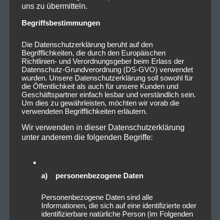
uns zu übermitteln.
20.03.2026, Dresden – Messe Halle 1
21.03.2026, München – Zenith München
Begriffsbestimmungen
Tickets gibt’s unter
:
Die Datenschutzerklärung beruht auf den
www.eventim.de
Begrifflichkeiten, die durch den Europäischen
Richtlinien- und Verordnungsgeber beim Erlass der
Datenschutz-Grundverordnung (DS-GVO) verwendet
Links
:
wurden. Unsere Datenschutzerklärung soll sowohl für
www.facebook.com/officialheavenshallburn/
die Öffentlichkeit als auch für unsere Kunden und
Geschäftspartner einfach lesbar und verständlich sein.
www.instagram.com/heavenshallburnofficial/
Um dies zu gewährleisten, möchten wir vorab die
verwendeten Begrifflichkeiten erläutern.
Tags:
heaven shall burn
,
Konzert
,
München
,
Wir verwenden in dieser Datenschutzerklärung
Zenith
unter anderem die folgenden Begriffe:
a) personenbezogene Daten
0
0
Personenbezogene Daten sind alle
Informationen, die sich auf eine identifizierte oder
identifizierbare natürliche Person (im Folgenden
Beitragsnavigation